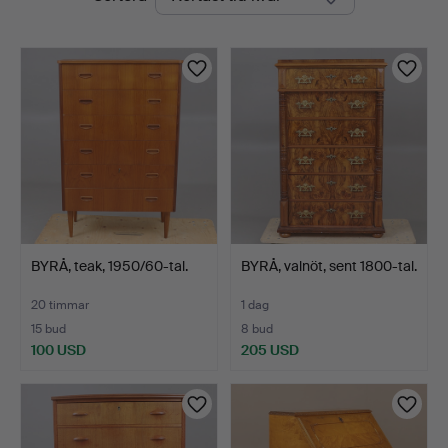
auktioner
BYRÅ, teak, 1950/60-tal.
BYRÅ, valnöt, sent 1800-tal.
20 timmar
1 dag
15 bud
8 bud
100 USD
205 USD