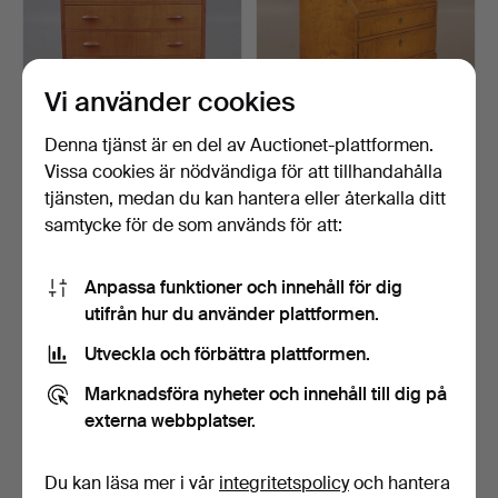
Vi använder cookies
Denna tjänst är en del av Auctionet-plattformen.
Vissa cookies är nödvändiga för att tillhandahålla
BYRÅ, teak, Danmark
SEKRETÄR,
1960-tal.
chippendalestil, björk,
tjänsten, medan du kan hantera eller återkalla ditt
1900-tal…
3 dagar
8 dagar
samtycke för de som används för att:
13 bud
Värdering
232 USD
127 USD
Anpassa funktioner och innehåll för dig
utifrån hur du använder plattformen.
Utveckla och förbättra plattformen.
Marknadsföra nyheter och innehåll till dig på
externa webbplatser.
Du kan läsa mer i vår
integritetspolicy
och hantera