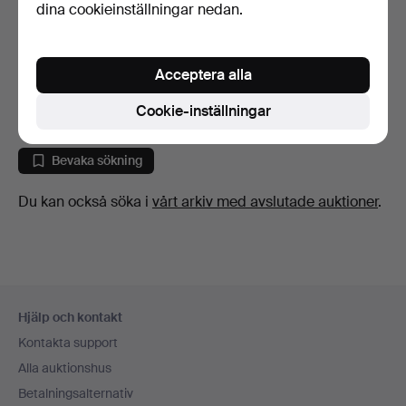
dina cookieinställningar nedan.
FÅTÖLJ. SOFFBORD.
rotting.
Acceptera alla
10 dagar
Värdering
Cookie-inställningar
85 USD
Bevaka sökning
Du kan också söka i
vårt arkiv med avslutade auktioner
.
Sidfotsnavigation
Hjälp och kontakt
Kontakta support
Alla auktionshus
Betalningsalternativ