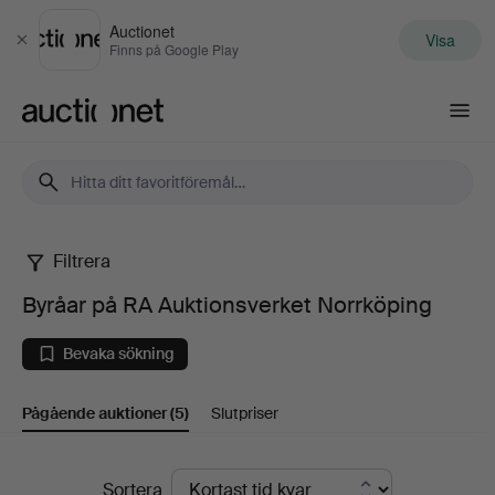
Auctionet
Visa
Stäng
Finns på Google Play
Auctionet.com
Filtrera
Byråar
Byråar på RA Auktionsverket Norrköping
på
Bevaka sökning
RA
Pågående auktioner
(5)
Slutpriser
Auktionsverket
Norrköping
Pågående
Sortera