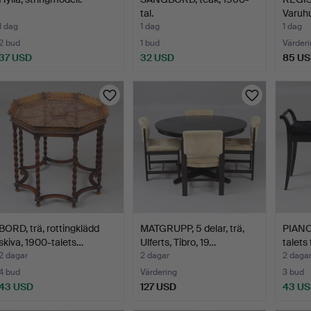
tal.
Varuh
Stock
1 dag
1 dag
1 dag
2 bud
1 bud
Värderi
37 USD
32 USD
85 U
BORD, trä, rottingklädd
MATGRUPP, 5 delar, trä,
PIANO
skiva, 1900-talets…
Ulferts, Tibro, 19…
talets 
2 dagar
2 dagar
2 daga
4 bud
Värdering
3 bud
43 USD
127 USD
43 U