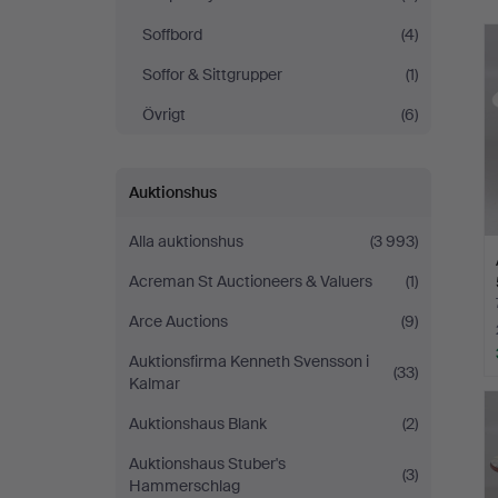
Soffbord
(4)
Soffor & Sittgrupper
(1)
Övrigt
(6)
Auktionshus
Alla auktionshus
(3 993)
Acreman St Auctioneers & Valuers
(1)
Arce Auctions
(9)
Auktionsfirma Kenneth Svensson i
(33)
Kalmar
Auktionshaus Blank
(2)
Auktionshaus Stuber's
(3)
Hammerschlag