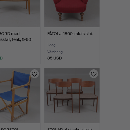
BORD med
FÅTÖLJ, 1800-talets slut.
gsställ, teak, 1960-
1 dag
Värdering
SD
85 USD
SSÖRSTOL,
STOLAR, 4 stycken, teak,