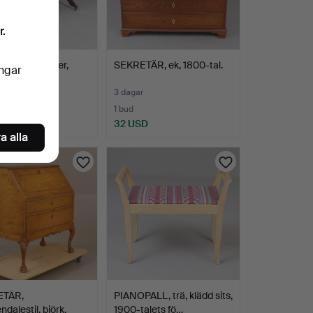
r.
RD, trä, läder,
SEKRETÄR, ek, 1800-tal.
ingar
al.
r
3 dagar
ng
1 bud
SD
32 USD
a alla
ETÄR,
PIANOPALL, trä, klädd sits,
ndalestil, björk,
1900-talets fö…