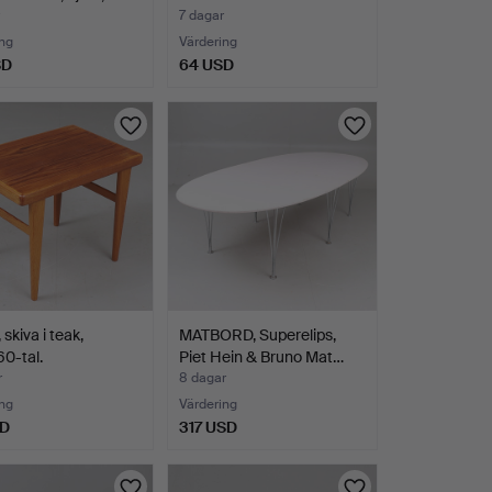
tal…
7 dagar
ng
Värdering
SD
64 USD
skiva i teak,
MATBORD, Superelips,
0-tal.
Piet Hein & Bruno Mat…
r
8 dagar
ng
Värdering
SD
317 USD