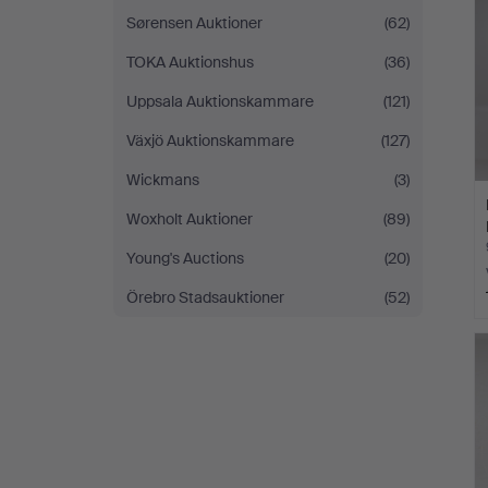
Sørensen Auktioner
(62)
TOKA Auktionshus
(36)
Uppsala Auktionskammare
(121)
Växjö Auktionskammare
(127)
Wickmans
(3)
Woxholt Auktioner
(89)
Young's Auctions
(20)
Örebro Stadsauktioner
(52)