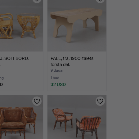
J. SOFFBORD.
PALL, trä, 1900-talets
.
första del.
r
9 dagar
ng
1 bud
SD
32 USD