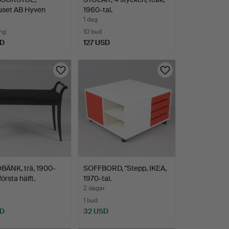
uset AB Hyven
1960-tal.
holm.
1 dag
ng
10 bud
SD
127 USD
BÄNK, trä, 1900-
SOFFBORD, "Stepp, IKEA,
första hälft.
1970-tal.
r
2 dagar
1 bud
SD
32 USD