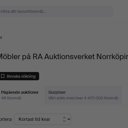
er
Möbler på RA Auktionsverket Norrköpi
Bevaka sökning
Pågående auktioner
Slutpriser
48 föremål
Vårt arkiv med över 4 470 000 föremål
Pågående
ortera
uktioner