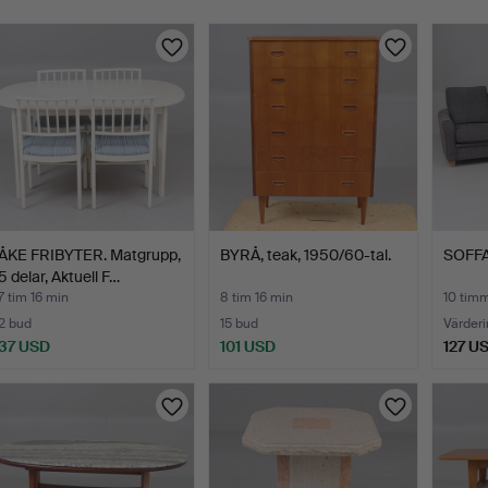
ÅKE FRIBYTER. Matgrupp,
BYRÅ, teak, 1950/60-tal.
SOFFA
5 delar, Aktuell F…
7 tim 16 min
8 tim 16 min
10 tim
2 bud
15 bud
Värderi
37 USD
101 USD
127 U