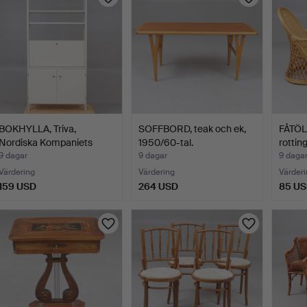
BOKHYLLA, Triva,
SOFFBORD, teak och ek,
FÅTÖL
Nordiska Kompaniets
1950/60-tal.
rotting
Verks…
9 dagar
9 dagar
9 daga
Värdering
Värdering
Värderi
159 USD
264 USD
85 U