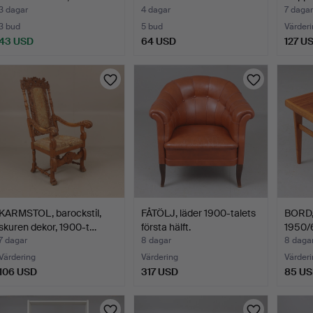
regissörsst…
1900-
3 dagar
4 dagar
7 dagar
3 bud
5 bud
Värderi
43 USD
64 USD
127 U
KARMSTOL, barockstil,
FÅTÖLJ, läder 1900-talets
BORD, 
skuren dekor, 1900-t…
första hälft.
1950/6
7 dagar
8 dagar
8 daga
Värdering
Värdering
Värderi
106 USD
317 USD
85 U