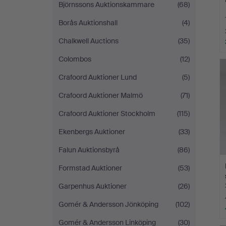
Björnssons Auktionskammare
(68)
Borås Auktionshall
(4)
Chalkwell Auctions
(35)
Colombos
(12)
Crafoord Auktioner Lund
(5)
Crafoord Auktioner Malmö
(71)
Crafoord Auktioner Stockholm
(115)
Ekenbergs Auktioner
(33)
Falun Auktionsbyrå
(86)
Formstad Auktioner
(53)
Garpenhus Auktioner
(26)
Gomér & Andersson Jönköping
(102)
Gomér & Andersson Linköping
(30)