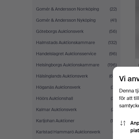
Gomér & Andersson Norrköping
(22)
Gomér & Andersson Nyköping
(41)
Göteborgs Auktionsverk
(56)
Halmstads Auktionskammare
(132)
Handelslagret Auktionsservice
(96)
Helsingborgs Auktionskammare
(196)
Hälsinglands Auktionsverk
(65)
Vi an
Höganäs Auktionsverk
(31)
Denna tj
för att t
Höörs Auktionshall
(31)
samtycke
Kalmar Auktionsverk
(71)
Karljohan Auktioner
(19)
Anp
pla
Karlstad Hammarö Auktionsverk
(7)