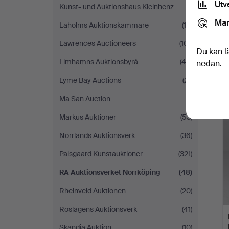
Utv
Kunst- und Auktionshaus Kleinhenz
(1)
Mar
Laholms Auktionskammare
(16)
Lawrences Auctioneers
(101)
Du kan l
Limhamns Auktionsbyrå
(45)
nedan.
Lyme Bay Auctions
(21)
Ma San Auction
(1)
Markus Auktioner
(53)
Norrlands Auktionsverk
(36)
Palsgaard Kunstauktioner
(321)
RA Auktionsverket Norrköping
(48)
Rheinveld Auktionen
(20)
Roslagens Auktionsverk
(41)
Skandia Auktion
(10)