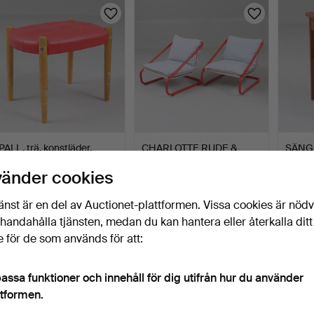
PALL, trä, konstläder,
CHARLOTTE RUDE &
SÄNGB
1900-tal.
HJÖRDIS OLSSON-UNE.
vänder cookies
FÅTÖL…
2 dagar
2 dagar
2 daga
Värdering
17 bud
1 bud
änst är en del av Auctionet-plattformen. Vissa cookies är nöd
43 USD
173 USD
32 US
illhandahålla tjänsten, medan du kan hantera eller återkalla ditt
 för de som används för att:
assa funktioner och innehåll för dig utifrån hur du använder
ttformen.