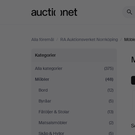
Auctionet.com
Alla föremål
/
RA Auktionsverket Norrköping
/
Möbl
Möbler
Kategorier
på
Alla kategorier
(375)
Möbler
(48)
RA
Bord
(12)
Auktionsverket
Byråar
(5)
Norrköping
Fåtöljer & Stolar
(13)
Matsalsmöbler
(2)
S
a
Skåp & Hyllor
(5)