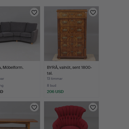
, Möbelform.
BYRÅ, valnöt, sent 1800-
tal.
mar
13 timmar
ng
8 bud
SD
206 USD