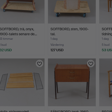
SOFFBORD, trä, onyx,
SOFFBORD, sten, 1900-
SOFF
1900-talets senare de…
tal.
tidnin
tal.
13 timmar
1 dag
1 dag
1 bud
Värdering
5 bud
32 USD
127 USD
53 U
Hylla, stringmodell.
SÄNGBORD, teak, 1960-
REGI