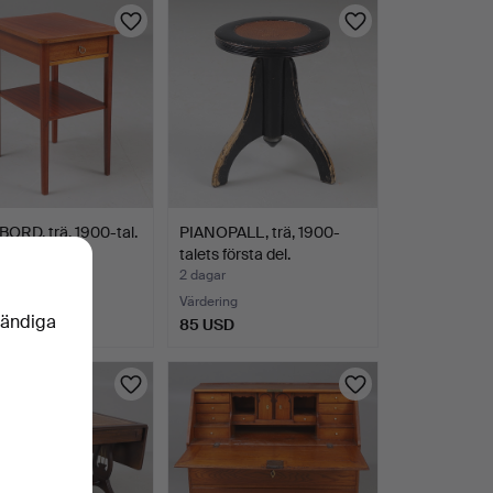
ORD, trä, 1900-tal.
PIANOPALL, trä, 1900-
talets första del.
r
2 dagar
Värdering
vändiga
D
85 USD