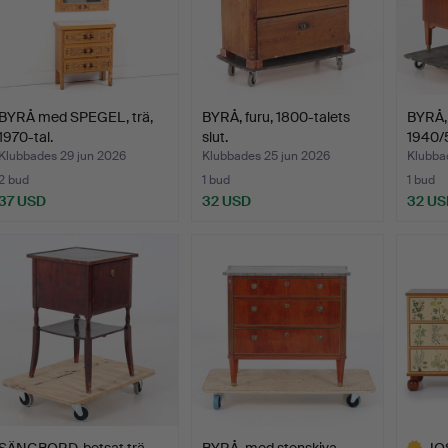
BYRÅ med SPEGEL, trä,
BYRÅ, furu, 1800-talets
BYRÅ,
1970-tal.
slut.
1940/5
Klubbades 29 jun 2026
Klubbades 25 jun 2026
Klubba
2 bud
1 bud
1 bud
37 USD
32 USD
32 US
SÄNGBORD, betsat trä,
BYRÅ, med stenskiva,
JOS