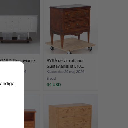
OARD, Gustaviansk
BYRÅ delvis rotfanér,
1900-talets a…
Gustaviansk stil, 18…
des 30 maj 2026
Klubbades 29 maj 2026
8 bud
vändiga
SD
64 USD