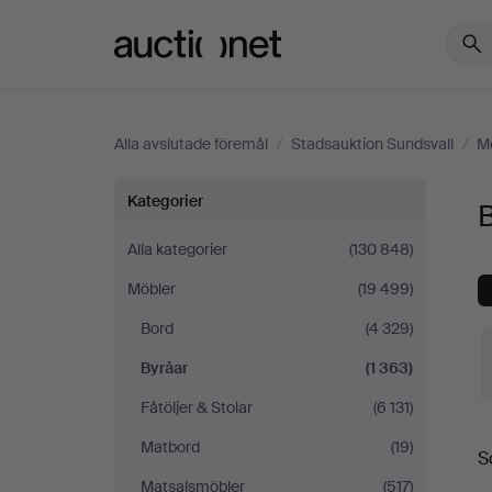
Auctionet.com
Alla avslutade föremål
/
Stadsauktion Sundsvall
/
M
Byråar
Kategorier
B
på
Alla kategorier
(130 848)
Möbler
(19 499)
Stadsauktion
Bord
(4 329)
Sundsvall
Byråar
(1 363)
Fåtöljer & Stolar
(6 131)
S
Matbord
(19)
S
Matsalsmöbler
(517)