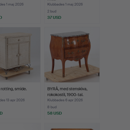
des 1 maj 2026
Klubbades 1 maj 2026
2 bud
D
37 USD
rotting, smide.
BYRÅ, med stenskiva,
rokokostil, 1900-tal.
des 13 apr 2026
Klubbades 6 apr 2026
8 bud
SD
58 USD