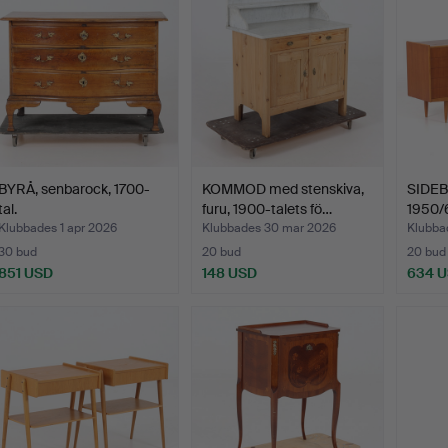
BYRÅ, senbarock, 1700-
KOMMOD med stenskiva,
SIDEB
tal.
furu, 1900-talets fö…
1950/6
Klubbades 1 apr 2026
Klubbades 30 mar 2026
Klubba
30 bud
20 bud
20 bud
851 USD
148 USD
634 