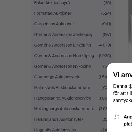
Falun Auktionsbyrå
(46)
Formstad Auktioner
(524)
Garpenhus Auktioner
(941)
Gomér & Andersson Jönköping
(197)
Gomér & Andersson Linköping
(4 873)
Gomér & Andersson Norrköping
(1 935)
Gomér & Andersson Nyköping
(750)
Vi an
Göteborgs Auktionsverk
(1 545)
Denna tj
Halmstads Auktionskammare
(704)
för att t
Handelslagret Auktionsservice
(1 064)
samtycke
Helsingborgs Auktionskammare
(3 581)
Anp
Hälsinglands Auktionsverk
(202)
pla
Höganäs Auktionsverk
(244)