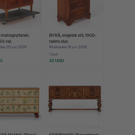
 mahognyfanér,
BYRÅ, engelsk stil, 1900-
0-tal.
talets slut.
des 20 jun 2026
Klubbades 16 jun 2026
1 bud
D
32 USD
EF FRANK. "Flora",
SIDEBOARD, "Rosenborg"