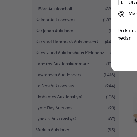
Utv
Höörs Auktionshall
(384)
Mar
Kalmar Auktionsverk
(1 338)
Du kan l
Karljohan Auktioner
(18)
nedan.
Karlstad Hammarö Auktionsverk
(446)
Kunst- und Auktionshaus Kleinhenz
(4)
Laholms Auktionskammare
(193)
Lawrences Auctioneers
(1 416)
Leiflers Auktionshus
(244)
Limhamns Auktionsbyrå
(106)
Lyme Bay Auctions
(23)
Lysekils Auktionsbyrå
(87)
Markus Auktioner
(65)