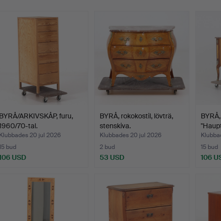
BYRÅ/ARKIVSKÅP, furu,
BYRÅ, rokokostil, lövträ,
BYRÅ,
1960/70-tal.
stenskiva.
"Haupt
Klubbades 20 jul 2026
Klubbades 20 jul 2026
Klubbad
15 bud
2 bud
15 bud
106 USD
53 USD
106 U