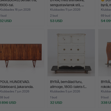
1900-tal.
sengustaviansk stil, …
byrå,
Klubbades 16 jun 2026
Klubbades 11 jun 2026
Klubba
1 bud
2 bud
69 bud
32 USD
53 USD
54 09
Utvalt
föremål
POUL HUNDEVAD.
BYRÅ, bemålad furu,
BYRÅ,
Sideboard, jakaranda.
allmoge, 1800-talets f…
rokoko
Danma…
Klubbades 7 jun 2026
Klubbades 5 jun 2026
Klubba
38 bud
1 bud
9 bud
1 896 USD
32 USD
338 