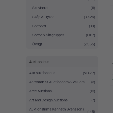
Skrivbord
(11)
Skåp & Hyllor
(3 426)
Soffbord
(39)
Soffor & Sittgrupper
(1 107)
Övrigt
(2 555)
Auktionshus
Alla auktionshus
(51 037)
Acreman St Auctioneers & Valuers
(3)
Arce Auctions
(10)
Art and Design Auctions
(7)
Auktionsfirma Kenneth Svensson i
(145)