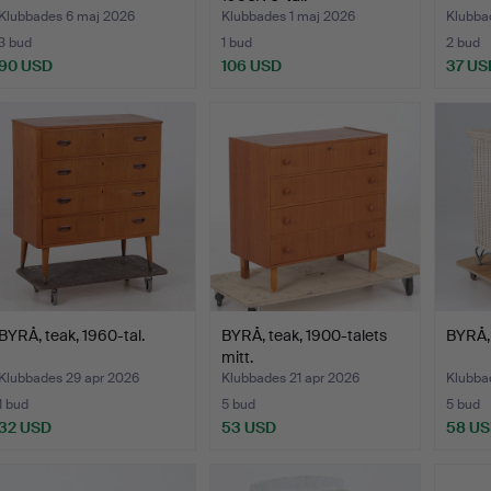
Klubbades 6 maj 2026
Klubbades 1 maj 2026
Klubba
3 bud
1 bud
2 bud
90 USD
106 USD
37 US
BYRÅ, teak, 1960-tal.
BYRÅ, teak, 1900-talets
BYRÅ, 
mitt.
Klubbades 29 apr 2026
Klubbades 21 apr 2026
Klubba
1 bud
5 bud
5 bud
32 USD
53 USD
58 U