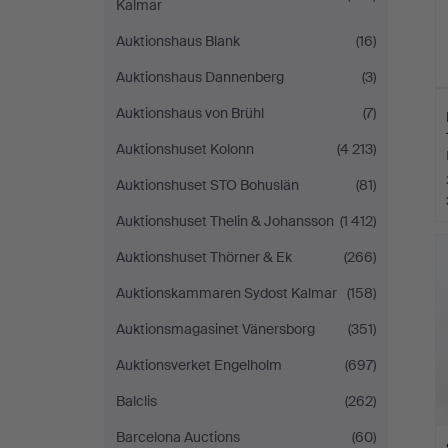
Kalmar
Auktionshaus Blank
(16)
Auktionshaus Dannenberg
(3)
Auktionshaus von Brühl
(7)
Auktionshuset Kolonn
(4 213)
Auktionshuset STO Bohuslän
(81)
Auktionshuset Thelin & Johansson
(1 412)
Auktionshuset Thörner & Ek
(266)
Auktionskammaren Sydost Kalmar
(158)
Auktionsmagasinet Vänersborg
(351)
Auktionsverket Engelholm
(697)
Balclis
(262)
Barcelona Auctions
(60)