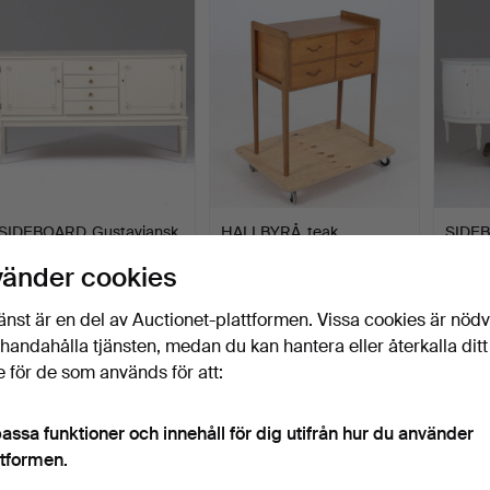
SIDEBOARD, Gustaviansk
HALLBYRÅ, teak,
SIDEB
stil, 1900-talets a…
1950/60-tal.
stil, 
vänder cookies
Klubbades 4 jun 2026
Klubbades 30 maj 2026
Klubba
4 bud
4 bud
7 bud
änst är en del av Auctionet-plattformen. Vissa cookies är nöd
106 USD
48 USD
232 U
illhandahålla tjänsten, medan du kan hantera eller återkalla ditt
 för de som används för att:
assa funktioner och innehåll för dig utifrån hur du använder
ttformen.