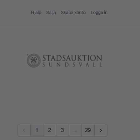
Hjälp
Sälja
Skapa konto
Logga in
1
2
3
…
29