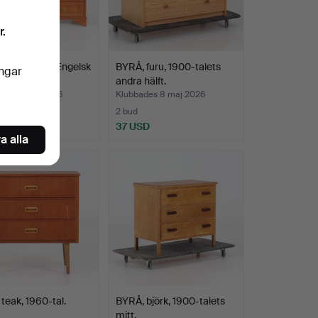
r.
ORD, 1 par, Engelsk
BYRÅ, furu, 1900-talets
ingar
1900-talets…
andra hälft.
des 14 maj 2026
Klubbades 8 maj 2026
2 bud
D
37 USD
a alla
teak, 1960-tal.
BYRÅ, björk, 1900-talets
mitt.