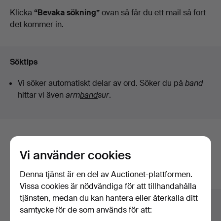
auktioner
Klicka
“Bevaka sökning”
ovan så får du ett mail så fort
det kommer in.
Söktips
Vi söker automatiskt delar av ord. Söker du på
band
hittar vi även
arm
band
sur
.
Här är föremål från vårt arkiv som
Vi använder cookies
matchar din sökning
Denna tjänst är en del av Auctionet-plattformen.
Visa alla föremål
Vissa cookies är nödvändiga för att tillhandahålla
tjänsten, medan du kan hantera eller återkalla ditt
samtycke för de som används för att: