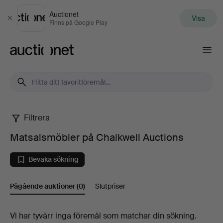
Auctionet
Visa
Stäng
Finns på Google Play
Auctionet.com
Filtrera
Matsalsmöbler
Matsalsmöbler på Chalkwell Auctions
på
Bevaka sökning
Chalkwell
Pågående auktioner
(0)
Slutpriser
Auctions
Pågående
Vi har tyvärr inga föremål som matchar din sökning.