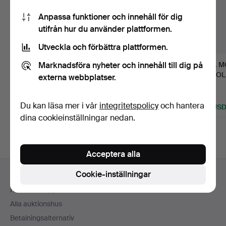
Anpassa funktioner och innehåll för dig
utifrån hur du använder plattformen.
Utveckla och förbättra plattformen.
Marknadsföra nyheter och innehåll till dig på
MATBORD OCH
378
.
MATBORD OCH
356
.
M
STOLAR I FORMICA.
STOLAR I LJUS EK.
ERCOL
externa webbplatser.
OCH S
Klubbades 13 jun 2026
1 bud
Sålt
Sålt
Du kan läsa mer i vår
integritetspolicy
och hantera
21 USD
102 USD
68 US
dina cookieinställningar nedan.
Acceptera alla
Sidfotsnavigation
Cookie-inställningar
Hjälp och kontakt
Kontakta support
Alla auktionshus
Betalningsalternativ