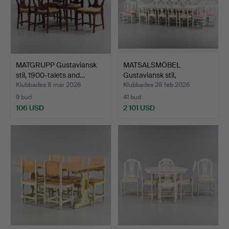
MATGRUPP Gustaviansk
MATSALSMÖBEL
stil, 1900-talets and…
Gustaviansk stil,
Axetmodell,…
Klubbades 8 mar 2026
Klubbades 28 feb 2026
9 bud
41 bud
106 USD
2 101 USD