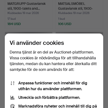
MATGRUPP Gustaviansk
MATSALSMÖBEL
stil, 1900-talets and…
Gustaviansk stil, 1900-
talets…
Klubbades 19 mar 2026
Klubbades 19 mar 2026
17 bud
1 bud
184 USD
106 USD
Vi använder cookies
Denna tjänst är en del av Auctionet-plattformen.
Vissa cookies är nödvändiga för att tillhandahålla
tjänsten, medan du kan hantera eller återkalla ditt
samtycke för de som används för att:
Anpassa funktioner och innehåll för dig
MATSALSGRUPP
SVANTE SKOGH. Matgrupp
utifrån hur du använder plattformen.
Gustaviansk stil,
"Vindö" 1900-talets…
Möbelboning…
Klubbades 15 mar 2026
Klubbades 13 mar 2026
Utveckla och förbättra plattformen.
20 bud
8 bud
232 USD
295 USD
Marknadsföra nyheter och innehåll till dig på