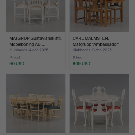
MATGRUP Gustaviansk stil,
CARL MALMSTEN.
Möbelboning AB, …
Matgrupp "Ambassadör"
Valnö…
Klubbades 14 dec 2025
Klubbades 13 dec 2025
14 bud
11 bud
90 USD
809 USD