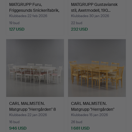
MATGRUPP Furu,
MATGRUPP Gustaviansk
Friggesunds Snickerifabrik,
stil, Axetmodell, 190…
…
Klubbades 22 feb 2026
Klubbades 30 jan 2026
19 bud
22 bud
127 USD
232 USD
CARL MALMSTEN.
CARL MALMSTEN.
Matgrupp "Herrgården" 8
Matgrupp "Herrgården"
sto…
Åfors…
Klubbades 22 jan 2026
Klubbades 15 jan 2026
16 bud
26 bud
946 USD
1 681 USD