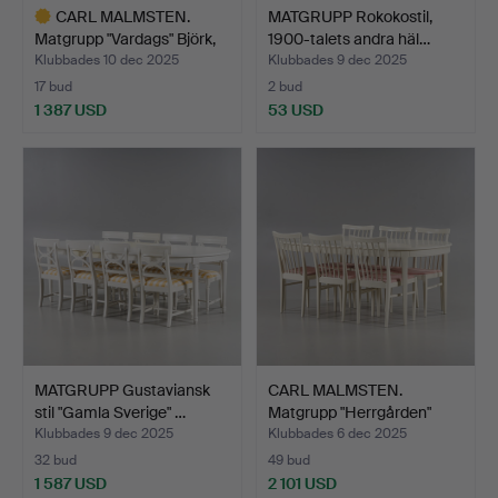
CARL MALMSTEN.
MATGRUPP Rokokostil,
Matgrupp "Vardags" Björk,
1900-talets andra häl…
S…
Klubbades 10 dec 2025
Klubbades 9 dec 2025
17 bud
2 bud
1 387 USD
53 USD
Utvalt
föremål
MATGRUPP Gustaviansk
CARL MALMSTEN.
stil "Gamla Sverige" …
Matgrupp "Herrgården"
Åfors…
Klubbades 9 dec 2025
Klubbades 6 dec 2025
32 bud
49 bud
1 587 USD
2 101 USD