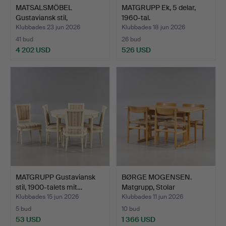
MATSALSMÖBEL
MATGRUPP Ek, 5 delar,
Gustaviansk stil,
1960-tal.
Vitlackerat…
Klubbades 23 jun 2026
Klubbades 18 jun 2026
41 bud
26 bud
4 202 USD
526 USD
MATGRUPP Gustaviansk
BØRGE MOGENSEN.
stil, 1900-talets mit…
Matgrupp, Stolar
"Öresund"…
Klubbades 15 jun 2026
Klubbades 11 jun 2026
5 bud
10 bud
53 USD
1 366 USD