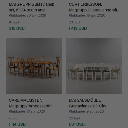
MATGRUPP Gustaviansk
CURT ERIKSSON.
stil, 1900-talets and…
Matgrupp, Gustaviansk stil,
…
Klubbades 30 apr 2026
Klubbades 18 apr 2026
16 bud
23 bud
316 USD
1 419 USD
CARL MALMSTEN.
MATSALSMÖBEL
Matgrupp "Ambassadör"
Gustaviansk stil, City
Valnö…
Möbler…
Klubbades 16 apr 2026
Klubbades 9 apr 2026
7 bud
20 bud
1 114 USD
631 USD