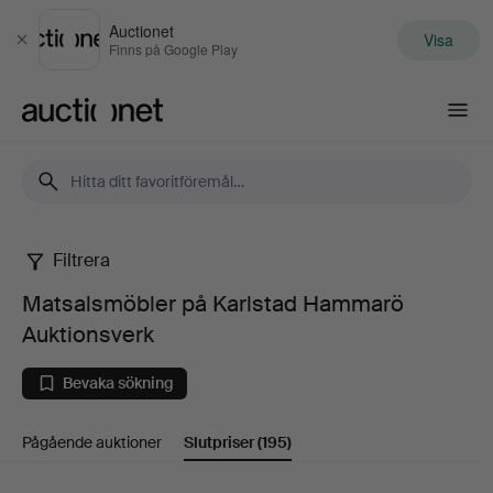
Auctionet
Visa
Stäng
Finns på Google Play
Auctionet.com
Filtrera
Matsalsmöbler
Matsalsmöbler på Karlstad Hammarö
på
Auktionsverk
Karlstad
Bevaka sökning
Hammarö
Pågående auktioner
Slutpriser
(195)
Auktionsverk