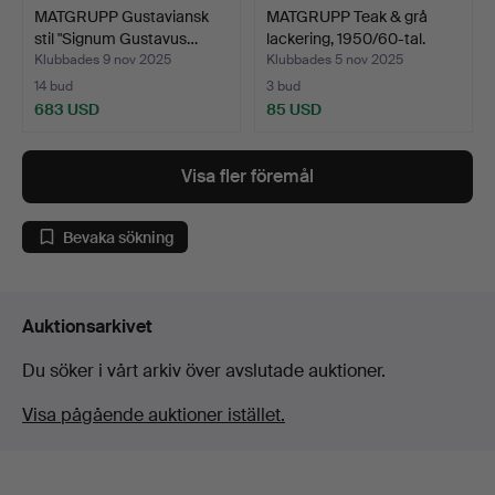
MATGRUPP Gustaviansk
MATGRUPP Teak & grå
stil "Signum Gustavus…
lackering, 1950/60-tal.
Klubbades 9 nov 2025
Klubbades 5 nov 2025
14 bud
3 bud
683 USD
85 USD
Visa fler föremål
Bevaka sökning
Auktionsarkivet
Du söker i vårt arkiv över avslutade auktioner.
Visa pågående auktioner istället.