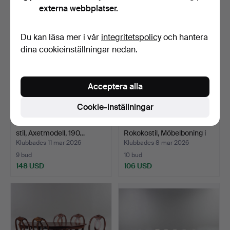
externa webbplatser.
Du kan läsa mer i vår
integritetspolicy
och hantera
dina cookieinställningar nedan.
Acceptera alla
Cookie-inställningar
MATGRUPP Gustaviansk
MATSALSGRUPP
stil, Axetmodell, 190…
Rokokostil, Möbelboning i
Tib…
Klubbades 11 mar 2026
Klubbades 8 mar 2026
9 bud
10 bud
148 USD
106 USD