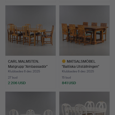
CARL MALMSTEN.
MATSALSMÖBEL
Matgrupp "Ambassadör"
"Baltiska Utställningen"
Valnö…
Almr…
Klubbades 6 dec 2025
Klubbades 6 dec 2025
27 bud
15 bud
2 206 USD
841 USD
Utvalt
föremål