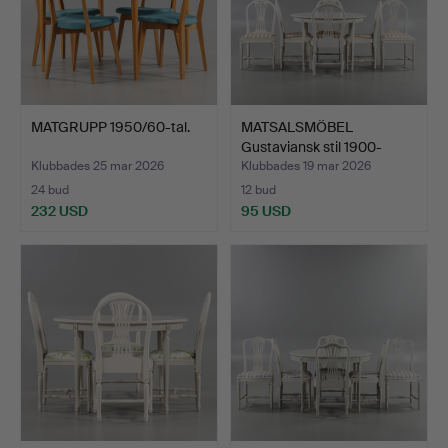
MATGRUPP 1950/60-tal.
MATSALSMÖBEL
Gustaviansk stil 1900-
talets …
Klubbades 25 mar 2026
Klubbades 19 mar 2026
24 bud
12 bud
232 USD
95 USD