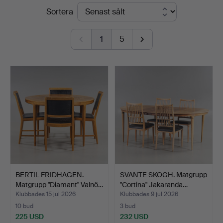
Slutpriser
Sortera
1
5
BERTIL FRIDHAGEN.
SVANTE SKOGH. Matgrupp
Matgrupp "Diamant" Valnö…
"Cortina" Jakaranda…
Klubbades 15 jul 2026
Klubbades 9 jul 2026
10 bud
3 bud
225 USD
232 USD