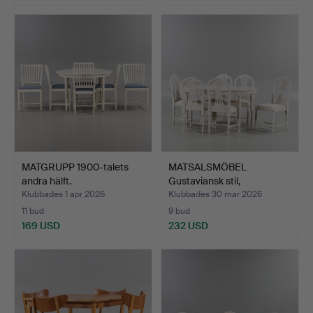
MATGRUPP 1900-talets
MATSALSMÖBEL
andra hälft.
Gustaviansk stil,
Möbelboning…
Klubbades 1 apr 2026
Klubbades 30 mar 2026
11 bud
9 bud
169 USD
232 USD