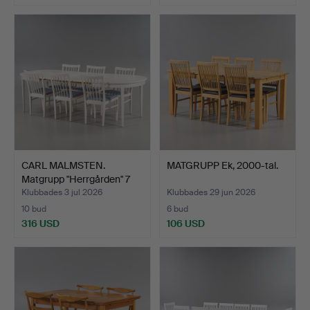
CARL MALMSTEN.
MATGRUPP Ek, 2000-tal.
Matgrupp "Herrgården" 7
del…
Klubbades 3 jul 2026
Klubbades 29 jun 2026
10 bud
6 bud
316 USD
106 USD