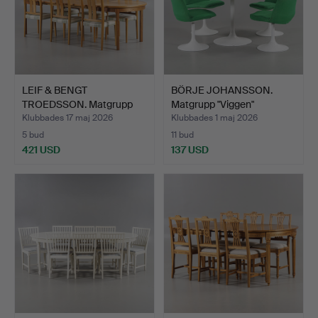
LEIF & BENGT
BÖRJE JOHANSSON.
TROEDSSON. Matgrupp
Matgrupp "Viggen"
"Rimbo" V…
Johanso…
Klubbades 17 maj 2026
Klubbades 1 maj 2026
5 bud
11 bud
421 USD
137 USD