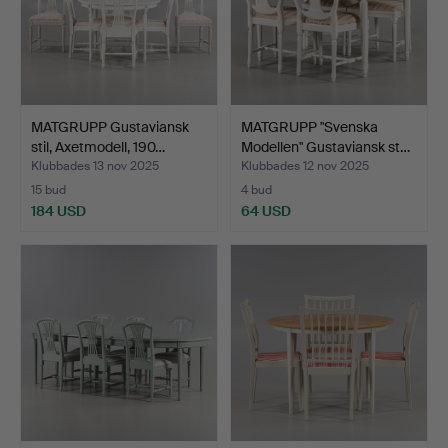
MATGRUPP Gustaviansk
MATGRUPP "Svenska
stil, Axetmodell, 190…
Modellen" Gustaviansk st…
Klubbades 13 nov 2025
Klubbades 12 nov 2025
15 bud
4 bud
184 USD
64 USD