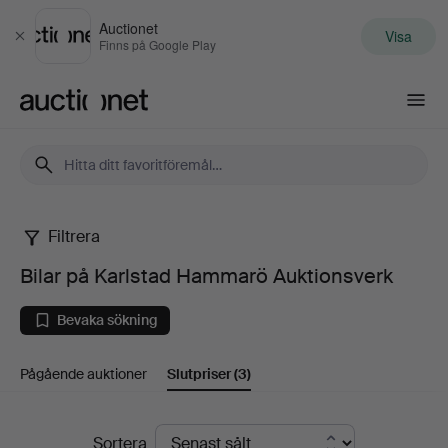
Auctionet
Visa
Stäng
Finns på Google Play
Auctionet.com
Filtrera
Bilar
Bilar på Karlstad Hammarö Auktionsverk
på
Bevaka sökning
Karlstad
Pågående auktioner
Slutpriser
(3)
Hammarö
Auktionsverk
Slutpriser
Sortera