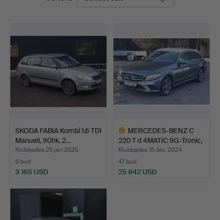
SKODA FABIA Kombi 1.6 TDI
MERCEDES-BENZ C
Manuell, 90hk, 2…
220 T d 4MATIC 9G-Tronic,
…
Klubbades 25 jan 2025
Klubbades 15 dec 2024
6 bud
47 bud
3 165 USD
25 842 USD
Utvalt
föremål