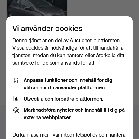
Vi använder cookies
Denna tjänst är en del av Auctionet-plattformen.
Vissa cookies är nödvändiga för att tillhandahålla
TOYOTA YARIS 5-dörrar,
1.33 Dual VVT-i, år…
tjänsten, medan du kan hantera eller återkalla ditt
Klubbades 12 mar 2024
samtycke för de som används för att:
25 bud
7 806 USD
Anpassa funktioner och innehåll för dig
utifrån hur du använder plattformen.
Bevaka sökning
Utveckla och förbättra plattformen.
Marknadsföra nyheter och innehåll till dig på
Auktionsarkivet
externa webbplatser.
Du söker i vårt arkiv över avslutade auktioner.
Du kan läsa mer i vår
integritetspolicy
och hantera