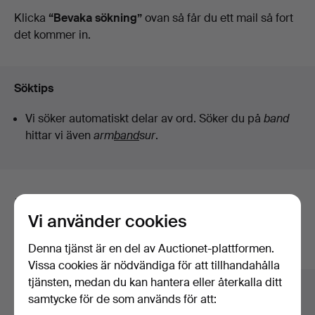
auktioner
Klicka
“Bevaka sökning”
ovan så får du ett mail så fort
det kommer in.
Söktips
Vi söker automatiskt delar av ord. Söker du på
band
hittar vi även
arm
band
sur
.
Här är föremål från vårt arkiv som
Vi använder cookies
matchar din sökning
Denna tjänst är en del av Auctionet-plattformen.
Visa alla föremål
Vissa cookies är nödvändiga för att tillhandahålla
tjänsten, medan du kan hantera eller återkalla ditt
samtycke för de som används för att: