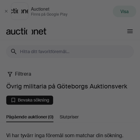
Auctionet
Visa
Stäng
Finns på Google Play
Auctionet.com
Filtrera
Övrig
Övrig militaria på Göteborgs Auktionsverk
militaria
Bevaka sökning
på
Pågående auktioner
(0)
Slutpriser
Göteborgs
Auktionsverk
Pågående
Vi har tyvärr inga föremål som matchar din sökning.