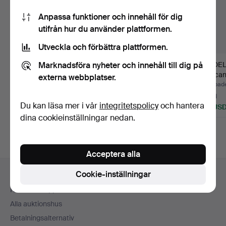
Anpassa funktioner och innehåll för dig
utifrån hur du använder plattformen.
Utveckla och förbättra plattformen.
Marknadsföra nyheter och innehåll till dig på
VAPENROCKAR, 3 st,
ROTETAVLA OCH
MODELL
samt mössa, Kapten
BAJONETTER, 3 delar.
war can
externa webbplatser.
för …
Klubbades 16 jun 2026
Klubbades 22 maj 2026
Klubbad
5 bud
4 bud
3 bud
Du kan läsa mer i vår
integritetspolicy
och hantera
58 USD
69 USD
116 US
dina cookieinställningar nedan.
Acceptera alla
Sidfotsnavigation
Cookie-inställningar
Hjälp och kontakt
Kontakta support
Alla auktionshus
Betalningsalternativ