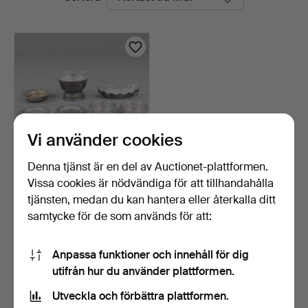
auktioner
Vi använder cookies
Denna tjänst är en del av Auctionet-plattformen.
Vissa cookies är nödvändiga för att tillhandahålla
DIVERSE NYSILVER, 7
delar.
tjänsten, medan du kan hantera eller återkalla ditt
10 dagar
samtycke för de som används för att:
1 bud
32 USD
Anpassa funktioner och innehåll för dig
utifrån hur du använder plattformen.
Bevaka sökning
Utveckla och förbättra plattformen.
Du kan också söka i
vårt arkiv med avslutade auktioner
.