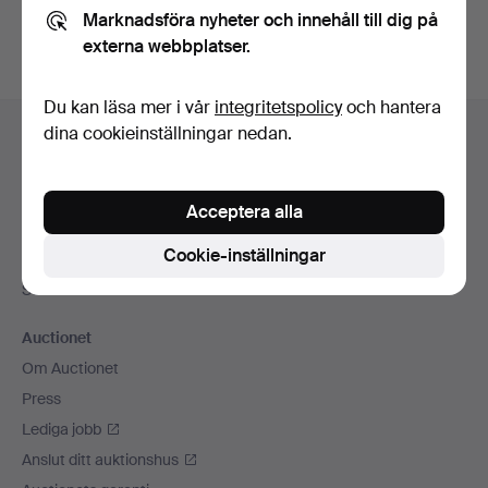
Marknadsföra nyheter och innehåll till dig på
externa webbplatser.
Du kan läsa mer i vår
integritetspolicy
och hantera
Sidfotsnavigation
dina cookieinställningar nedan.
Hjälp och kontakt
Kontakta support
Alla auktionshus
Acceptera alla
Betalningsalternativ
Cookie-inställningar
Vi skickar med
Sociala medier
Auctionet
Om Auctionet
Press
Lediga jobb
Anslut ditt auktionshus