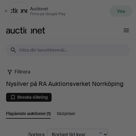
Auctionet
Visa
Stäng
Finns på Google Play
Auctionet.com
Filtrera
Nysilver
Nysilver på RA Auktionsverket Norrköping
på
Bevaka sökning
RA
Pågående auktioner
(1)
Slutpriser
Auktionsverket
Norrköping
Pågående
Sortera