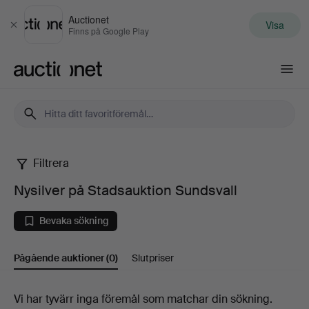
Auctionet
Visa
Stäng
Finns på Google Play
Auctionet.com
Filtrera
Nysilver
Nysilver på Stadsauktion Sundsvall
på
Bevaka sökning
Stadsauktion
Pågående auktioner
(0)
Slutpriser
Sundsvall
Pågående
Vi har tyvärr inga föremål som matchar din sökning.