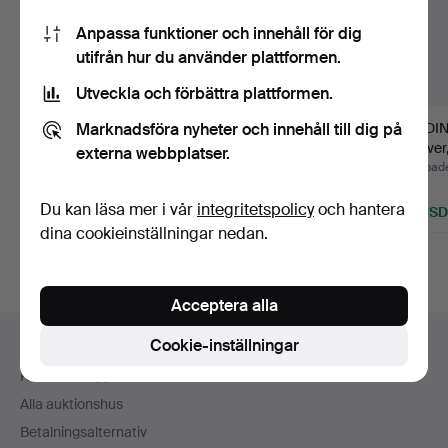
Anpassa funktioner och innehåll för dig
utifrån hur du använder plattformen.
Utveckla och förbättra plattformen.
Marknadsföra nyheter och innehåll till dig på
VAS, nysilver, jugend,
SKINKGAFFEL,
JARDINJ
WMF, 1900-talets fö…
nysilver, C.G. Hallberg,
nysilver
externa webbplatser.
1900…
St…
Klubbades 11 jul 2026
Klubbades 10 jul 2026
Klubbad
3 bud
Värdering
1 bud
Du kan läsa mer i vår
integritetspolicy
och hantera
53 USD
53 USD
32 USD
dina cookieinställningar nedan.
Acceptera alla
Sidfotsnavigation
Cookie-inställningar
Hjälp och kontakt
Kontakta support
Alla auktionshus
Betalningsalternativ