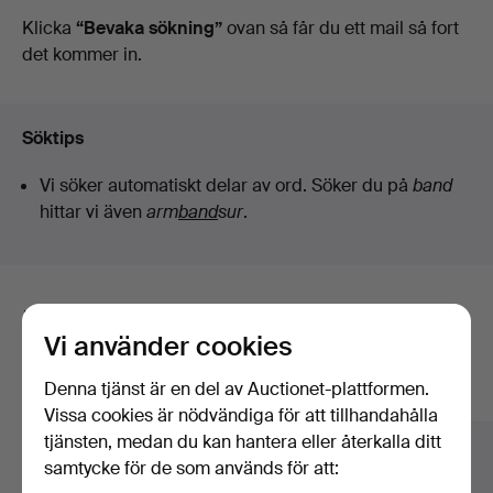
auktioner
Klicka
“Bevaka sökning”
ovan så får du ett mail så fort
det kommer in.
Söktips
Vi söker automatiskt delar av ord. Söker du på
band
hittar vi även
arm
band
sur
.
Här är föremål från vårt arkiv som
Vi använder cookies
matchar din sökning
Denna tjänst är en del av Auctionet-plattformen.
Visa alla föremål
Vissa cookies är nödvändiga för att tillhandahålla
tjänsten, medan du kan hantera eller återkalla ditt
samtycke för de som används för att: