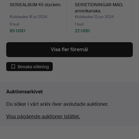
SERIEALBUM 45 stycken.
SERIETIDNINGAR MAD,
amerikanska.
Klubbades 16 jul 2024
Klubbades 12 jun 2024
9 bud
1 bud
85 USD
22 USD
Visa fler föremål
Bevaka sökning
Auktionsarkivet
Du söker i vårt arkiv över avslutade auktioner.
Visa pågående auktioner istället.