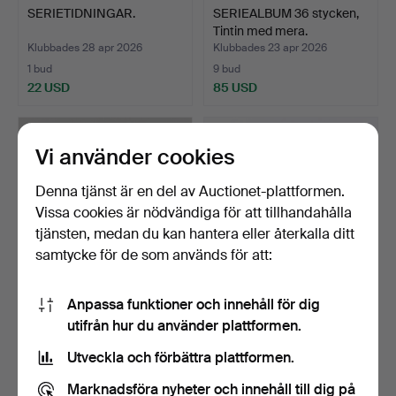
SERIETIDNINGAR.
SERIEALBUM 36 stycken,
Tintin med mera.
Klubbades 28 apr 2026
Klubbades 23 apr 2026
1 bud
9 bud
22 USD
85 USD
Vi använder cookies
Denna tjänst är en del av Auctionet-plattformen.
Vissa cookies är nödvändiga för att tillhandahålla
tjänsten, medan du kan hantera eller återkalla ditt
samtycke för de som används för att:
Anpassa funktioner och innehåll för dig
SERIEALBUM 26 stycken.
TINTIN seriealbum 22
utifrån hur du använder plattformen.
stycken, Carlsen Comi…
Klubbades 16 apr 2026
Klubbades 18 feb 2026
Utveckla och förbättra plattformen.
14 bud
17 bud
111 USD
90 USD
Marknadsföra nyheter och innehåll till dig på