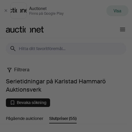
Auctionet
Visa
Stäng
Finns på Google Play
Auctionet.com
Filtrera
Serietidningar
Serietidningar på Karlstad Hammarö
på
Auktionsverk
Karlstad
Bevaka sökning
Hammarö
Pågående auktioner
Slutpriser
(55)
Auktionsverk