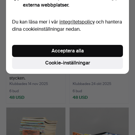
externa webbplatser.
Du kan läsa mer i vår
integritetspolicy
och hantera
dina cookieinställningar nedan.
Acceptera alla
Cookie-inställningar
SERIETIDNINGAR 24
SERIEALBUM.
stycken.
Klubbades 14 nov 2025
Klubbades 24 okt 2025
6 bud
6 bud
48 USD
48 USD