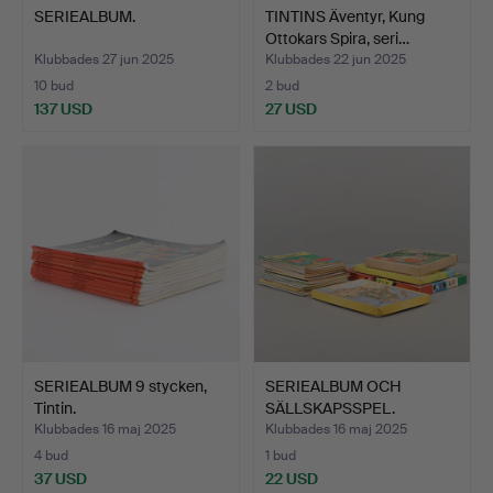
SERIEALBUM.
TINTINS Äventyr, Kung
Ottokars Spira, seri…
Klubbades 27 jun 2025
Klubbades 22 jun 2025
10 bud
2 bud
137 USD
27 USD
SERIEALBUM 9 stycken,
SERIEALBUM OCH
Tintin.
SÄLLSKAPSSPEL.
Klubbades 16 maj 2025
Klubbades 16 maj 2025
4 bud
1 bud
37 USD
22 USD