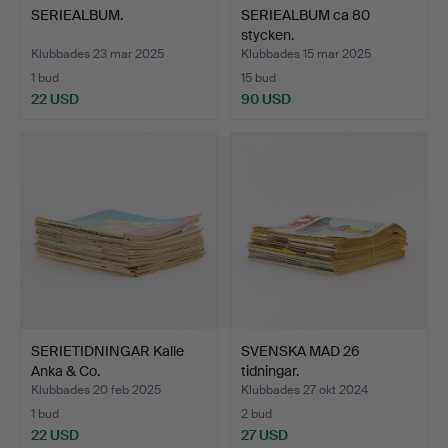
SERIEALBUM.
SERIEALBUM ca 80
stycken.
Klubbades 23 mar 2025
Klubbades 15 mar 2025
1 bud
15 bud
22 USD
90 USD
SERIETIDNINGAR Kalle
SVENSKA MAD 26
Anka & Co.
tidningar.
Klubbades 20 feb 2025
Klubbades 27 okt 2024
1 bud
2 bud
22 USD
27 USD