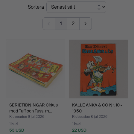
Slutpriser
Sortera
1
2
SERIETIDNINGAR Cirkus
KALLE ANKA & CO Nr. 10 -
med Tuff och Tuss, m…
1950.
Klubbades 9 jul 2026
Klubbades 8 jul 2026
1 bud
1 bud
53 USD
22 USD