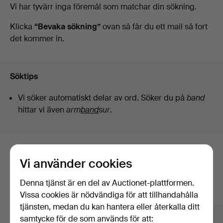
Pågående
Vi har tyvärr inga föremål som matchar din sökning.
Jönköping
auktioner
Klicka
“Bevaka sökning”
ovan så får du ett mail så fort
det kommer in.
Söktips
Vi söker automatiskt delar av ord. Söker du på
band
hittar vi även
arm
band
sur
.
Här är föremål från vårt arkiv som
Vi använder cookies
matchar din sökning
Denna tjänst är en del av Auctionet-plattformen.
Visa alla föremål
Vissa cookies är nödvändiga för att tillhandahålla
tjänsten, medan du kan hantera eller återkalla ditt
samtycke för de som används för att: