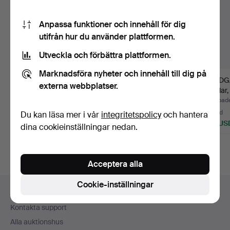
Anpassa funktioner och innehåll för dig
utifrån hur du använder plattformen.
Utveckla och förbättra plattformen.
Marknadsföra nyheter och innehåll till dig på
SITTGRUPP. 3-delar,
TRÄDGÅRDSGRUPP, 3
TRÄDG
externa webbplatser.
stomme i bambu,
delar, teak, Life at
6 delar,
1900-t…
hom…
bemål
Klubbades 26 maj 2026
Klubbades 21 maj 2026
Klubbade
1 bud
9 bud
13 bud
Du kan läsa mer i vår
integritetspolicy
och hantera
32 USD
74 USD
148 US
dina cookieinställningar nedan.
Acceptera alla
Sidfotsnavigation
Cookie-inställningar
Hjälp och kontakt
Kontakta support
Alla auktionshus