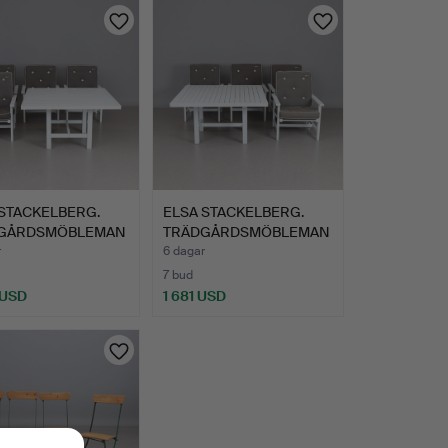
 STACKELBERG.
ELSA STACKELBERG.
GÅRDSMÖBLEMAN
TRÄDGÅRDSMÖBLEMAN
M …
G, FEM …
r
6 dagar
7 bud
 USD
1 681 USD