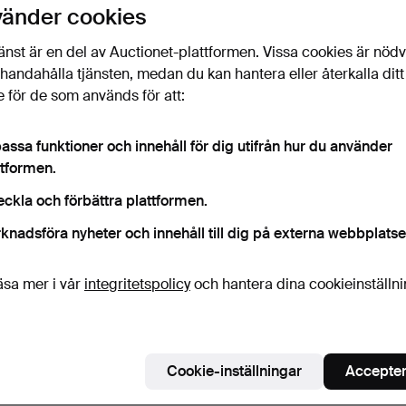
vänder cookies
änst är en del av Auctionet-plattformen. Vissa cookies är nöd
illhandahålla tjänsten, medan du kan hantera eller återkalla ditt
TRIP TRAP,
BYARUMS BRUK,
TRÄD
 för de som används för att:
TRÄDGÅRDSSTOLAR,
TRÄDGÅRDSSOFFA
2+1+1
FEM ST. "Selan…
"LESSEBO". Sv…
Grönl
7 dagar
7 dagar
8 daga
26 bud
20 bud
11 bud
assa funktioner och innehåll för dig utifrån hur du använder
190 USD
683 USD
116 U
ttformen.
eckla och förbättra plattformen.
Bevaka sökning
knadsföra nyheter och innehåll till dig på externa webbplatse
u kan också söka i
vårt arkiv med avslutade auktioner
.
äsa mer i vår
integritetspolicy
och hantera dina cookieinställn
Cookie-inställningar
Accepter