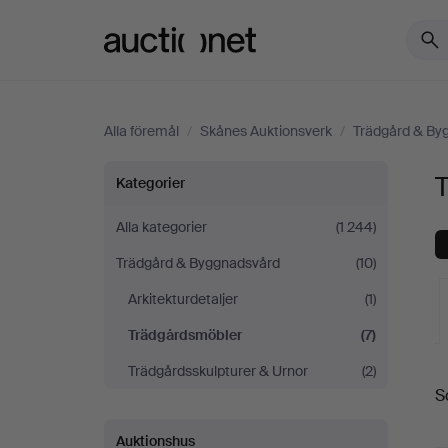
Auctionet.com
Alla föremål
/
Skånes Auktionsverk
/
Trädgård & By
Trädgårdsmöbler
Kategorier
på
Alla kategorier
(1 244)
Trädgård & Byggnadsvård
(10)
Skånes
Arkitekturdetaljer
(1)
Auktionsverk
Trädgårdsmöbler
(7)
Trädgårdsskulpturer & Urnor
(2)
S
a
Auktionshus