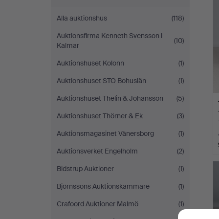
Alla auktionshus
(118)
Auktionsfirma Kenneth Svensson i
(10)
Kalmar
Auktionshuset Kolonn
(1)
Auktionshuset STO Bohuslän
(1)
Auktionshuset Thelin & Johansson
(5)
Auktionshuset Thörner & Ek
(3)
Auktionsmagasinet Vänersborg
(1)
Auktionsverket Engelholm
(2)
Bidstrup Auktioner
(1)
Björnssons Auktionskammare
(1)
Crafoord Auktioner Malmö
(1)