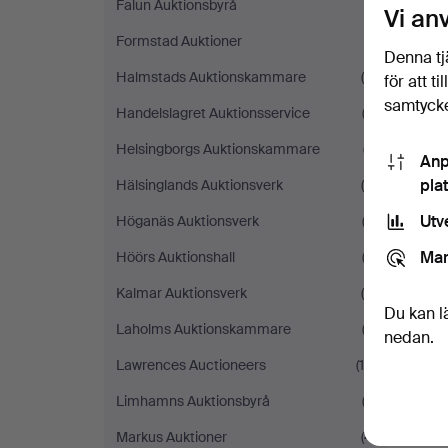
Falun Auktionsbyrå
(1)
Vi an
Formstad Auktioner
(1)
Denna tj
Halmstads Auktionskammare
(4)
för att t
samtycke
Handelslagret Auktionsservice
(3)
Helsingborgs Auktionskammare
(7)
Anp
pla
Hälsinglands Auktionsverk
(4)
Utv
Höganäs Auktionsverk
(3)
Mar
Höörs Auktionshall
(2)
D
Kalmar Auktionsverk
(4)
Du kan l
Laholms Auktionskammare
(2)
nedan.
Lawrences Auctioneers
(10)
Limhamns Auktionsbyrå
(2)
Markus Auktioner
(4)