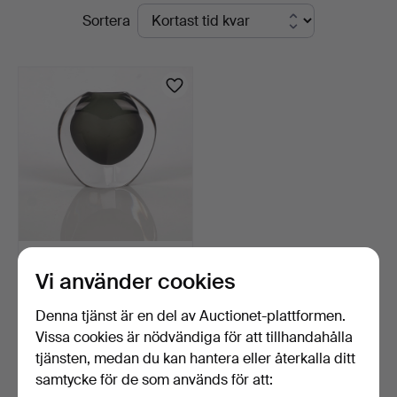
Pågående
Sortera
i
auktioner
Kalmar
NILS LANDBERG. Vas,
Vi använder cookies
underfångsglas, Orrefo…
5 dagar
Denna tjänst är en del av Auctionet-plattformen.
Värdering
43 USD
Vissa cookies är nödvändiga för att tillhandahålla
tjänsten, medan du kan hantera eller återkalla ditt
samtycke för de som används för att:
Bevaka sökning