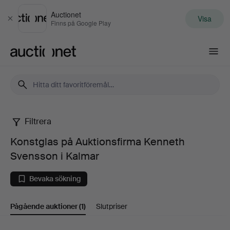
Auctionet
Visa
Stäng
Finns på Google Play
Auctionet.com
Filtrera
Konstglas
Konstglas på Auktionsfirma Kenneth
på
Svensson i Kalmar
Auktionsfirma
Bevaka sökning
Kenneth
Pågående auktioner
(1)
Slutpriser
Svensson