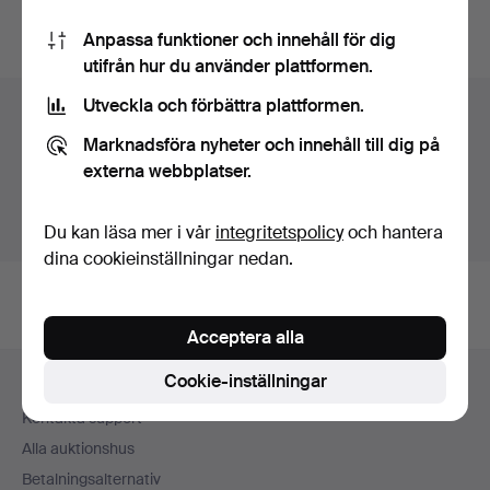
Du kan också söka i
vårt arkiv med avslutade auktioner
.
Anpassa funktioner och innehåll för dig
utifrån hur du använder plattformen.
Utveckla och förbättra plattformen.
Föremål i Sverige
Marknadsföra nyheter och innehåll till dig på
Du ser nu bara föremål i Sverige. Vi har transporter till
externa webbplatser.
fast pris för alla föremål.
Visa föremål utanför Sverige
Du kan läsa mer i vår
integritetspolicy
och hantera
dina cookieinställningar nedan.
Acceptera alla
Sidfotsnavigation
Cookie-inställningar
Hjälp och kontakt
Kontakta support
Alla auktionshus
Betalningsalternativ