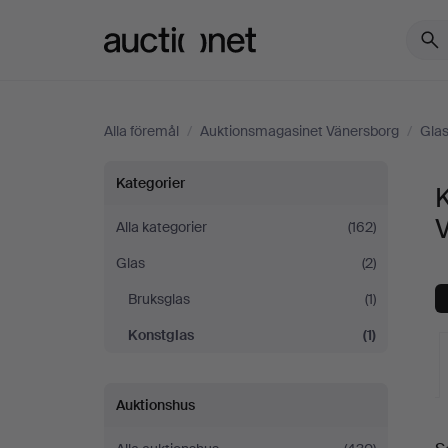
Auctionet.com
Alla föremål
/
Auktionsmagasinet Vänersborg
/
Gla
Konstglas
Kategorier
på
Alla kategorier
(162)
Glas
(2)
Auktionsmagasinet
Bruksglas
(1)
Vänersborg
Konstglas
(1)
Auktionshus