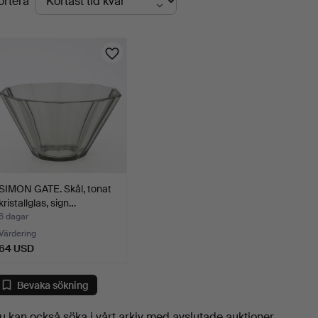
ortera
uktioner
SIMON GATE. Skål, tonat
kristallglas, sign…
6 dagar
Värdering
64 USD
Bevaka sökning
u kan också söka i
vårt arkiv med avslutade auktioner
.