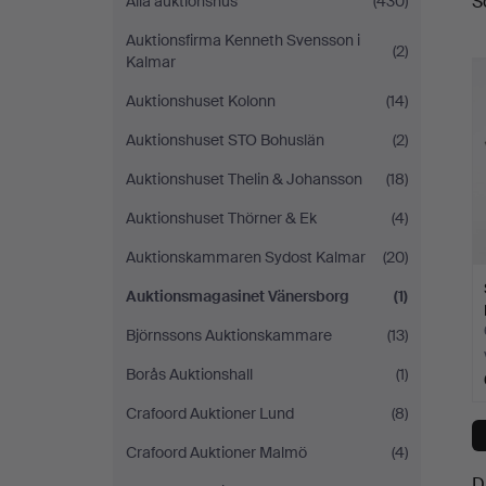
S
Alla auktionshus
(430)
a
Auktionsfirma Kenneth Svensson i
(2)
Kalmar
Auktionshuset Kolonn
(14)
Auktionshuset STO Bohuslän
(2)
Auktionshuset Thelin & Johansson
(18)
Auktionshuset Thörner & Ek
(4)
Auktionskammaren Sydost Kalmar
(20)
Auktionsmagasinet Vänersborg
(1)
Björnssons Auktionskammare
(13)
Borås Auktionshall
(1)
Crafoord Auktioner Lund
(8)
Crafoord Auktioner Malmö
(4)
D