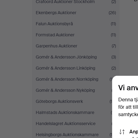
Crafoord Auktioner Stockholm
(2)
Ekenbergs Auktioner
(26)
Falun Auktionsbyrå
(11)
Formstad Auktioner
(11)
Garpenhus Auktioner
(7)
Gomér & Andersson Jönköping
(3)
Gomér & Andersson Linköping
(2)
Gomér & Andersson Norrköping
(10)
Vi an
Gomér & Andersson Nyköping
(2)
Denna tj
Göteborgs Auktionsverk
(10)
för att t
Halmstads Auktionskammare
(11)
samtycke
Handelslagret Auktionsservice
(3)
Anp
Helsingborgs Auktionskammare
(15)