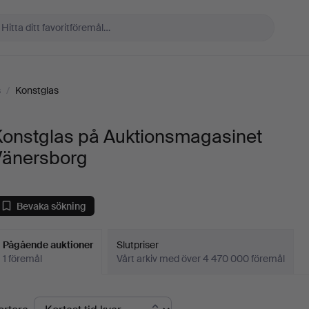
s
/
Konstglas
Konstglas på Auktionsmagasinet
Vänersborg
Bevaka sökning
Pågående auktioner
Slutpriser
1 föremål
Vårt arkiv med över 4 470 000 föremål
Pågående