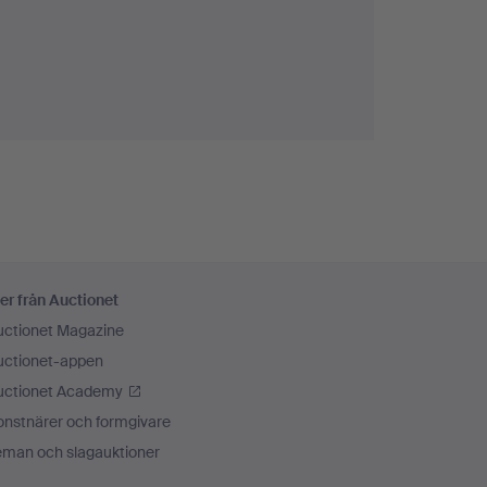
er från Auctionet
uctionet Magazine
uctionet-appen
uctionet Academy
onstnärer och formgivare
eman och slagauktioner