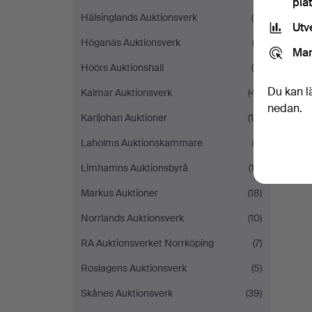
pla
Hälsinglands Auktionsverk
(4)
Utv
Höganäs Auktionsverk
(2)
Mar
Höörs Auktionshall
(5)
Du kan l
Kalmar Auktionsverk
(41)
nedan.
Karljohan Auktioner
(14)
Laholms Auktionskammare
(2)
Limhamns Auktionsbyrå
(13)
Markus Auktioner
(18)
Norrlands Auktionsverk
(10)
RA Auktionsverket Norrköping
(7)
Roslagens Auktionsverk
(5)
Skånes Auktionsverk
(39)