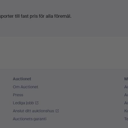
orter till fast pris för alla föremål.
Auctionet
M
Om Auctionet
A
Press
A
Lediga jobb
A
Anslut ditt auktionshus
K
Auctionets garanti
T