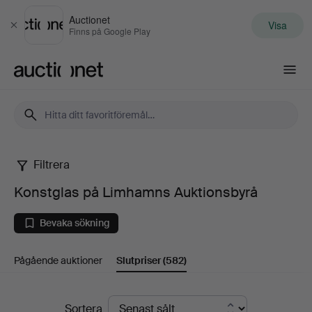
Auctionet
Visa
Stäng
Finns på Google Play
Auctionet.com
Filtrera
Konstglas
Konstglas på Limhamns Auktionsbyrå
på
Bevaka sökning
Limhamns
Pågående auktioner
Slutpriser
(582)
Auktionsbyrå
Slutpriser
Sortera