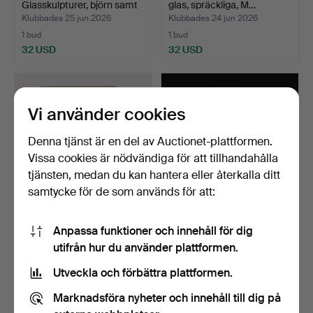
Glasskulpturer, björn samt
glas, spräckliga, M…
…
Klubbades 25 jun 2026
Klubbades 24 jun 2026
1 bud
1 bud
32 USD
32 USD
Vi använder cookies
Denna tjänst är en del av Auctionet-plattformen.
Vissa cookies är nödvändiga för att tillhandahålla
tjänsten, medan du kan hantera eller återkalla ditt
samtycke för de som används för att:
KJELL ENGMAN. Skulptur i
ULRICA HYDMAN-
Anpassa funktioner och innehåll för dig
form av en fågel …
VALLIEN. ULRICA
utifrån hur du använder plattformen.
HYDMAN-VALLI…
Klubbades 22 jun 2026
Klubbades 22 jun 2026
10 bud
3 bud
Utveckla och förbättra plattformen.
196 USD
43 USD
Marknadsföra nyheter och innehåll till dig på