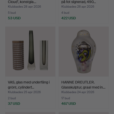
Cloud", konstgla…
på fot signerad, 490…
Klubbades 28 apr 2026
Klubbades 26 apr 2026
5 bud
4 bud
53 USD
422 USD
VAS, glas med underfång i
HANNE DREUTLER.
grönt, cylinderf…
Glasskulptur, graal med in…
Klubbades 25 apr 2026
Klubbades 24 apr 2026
2 bud
17 bud
37 USD
467 USD