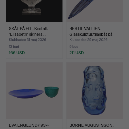
SKÅL PÅ FOT, Kristall,
BERTIL VALLIEN.
"Elisabeth" signera…
Glasskulptur/glasbåt på
so…
Klubbades 31 maj 2026
Klubbades 29 maj 2026
13 bud
9 bud
166 USD
211 USD
EVA ENGLUND (1937-
BÖRNE AUGUSTSSON.