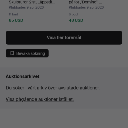
Skulpturer, 2 st, Läppstif…
på fot ,"Domino", …
Klubbades 9 apr 2026
Klubbades 9 apr 2026
11 bud
6 bud
85 USD
48 USD
Visa fler föremål
Bevaka sökning
Auktionsarkivet
Du söker i vårt arkiv över avslutade auktioner.
Visa pågående auktioner istället.