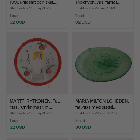
1998), glasfat och skål,…
Tillskriven, vas, färgat…
Klubbades 29 maj 2026
Klubbades 27 maj 2026
1 bud
1 bud
32 USD
32 USD
MARTTI RYTKÖNEN. Fat,
MARIA MILTON LOHEDEN,
glas, "Christmas", m…
fat, glas med bladsi…
Klubbades 25 maj 2026
Klubbades 22 maj 2026
1 bud
3 bud
32 USD
80 USD