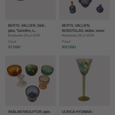
BERTIL VALLIEN. Skål ,
BERTIL VALLIEN.
glas, "Satellite, s…
KONSTGLAS, skålar, vaser
m…
Klubbades 28 jul 2026
Klubbades 28 jul 2026
2 bud
11 bud
37 USD
102 USD
SKÅLAR/SKULPTUR, glas
ULRICA HYDMAN-