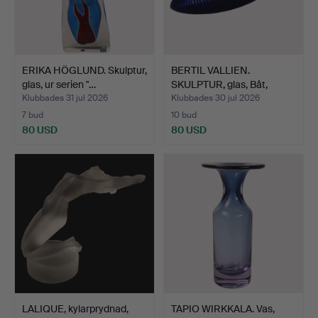
ERIKA HÖGLUND. Skulptur,
BERTIL VALLIEN.
glas, ur serien "…
SKULPTUR, glas, Båt,
osign…
Klubbades 31 jul 2026
Klubbades 30 jul 2026
7 bud
10 bud
80 USD
80 USD
LALIQUE, kylarprydnad,
TAPIO WIRKKALA. Vas,