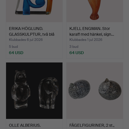
ERIKA HÖGLUND.
KJELL ENGMAN. Stor
GLASSKULPTUR, två blå
karaff med hänkel, sign…
abstr…
Klubbades 6 jul 2026
Klubbades 1 jul 2026
5 bud
3 bud
64 USD
64 USD
OLLE ALBERIUS.
FÅGELFIGURINER, 2 st.,