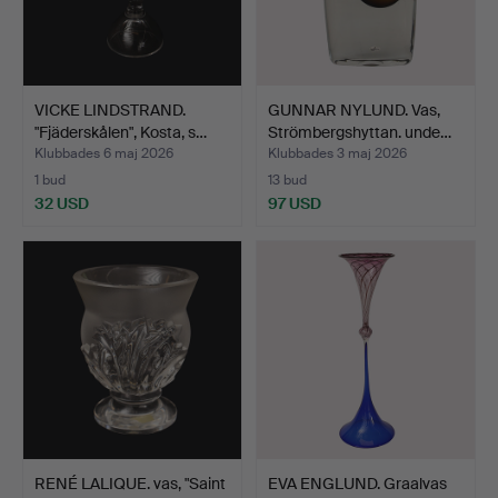
VICKE LINDSTRAND.
GUNNAR NYLUND. Vas,
"Fjäderskålen", Kosta, s…
Strömbergshyttan. unde…
Klubbades 6 maj 2026
Klubbades 3 maj 2026
1 bud
13 bud
32 USD
97 USD
RENÉ LALIQUE. vas, "Saint
EVA ENGLUND. Graalvas