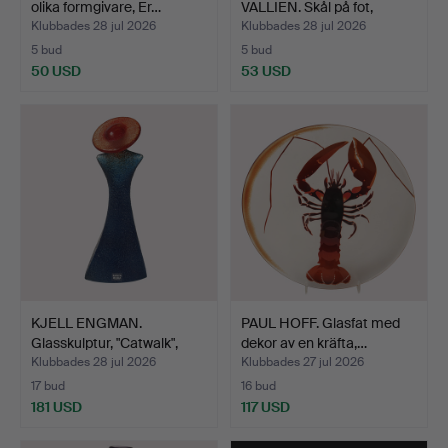
olika formgivare, Er…
VALLIEN. Skål på fot,
bemåla…
Klubbades 28 jul 2026
Klubbades 28 jul 2026
5 bud
5 bud
50 USD
53 USD
KJELL ENGMAN.
PAUL HOFF. Glasfat med
Glasskulptur, "Catwalk",
dekor av en kräfta,…
sig…
Klubbades 28 jul 2026
Klubbades 27 jul 2026
17 bud
16 bud
181 USD
117 USD