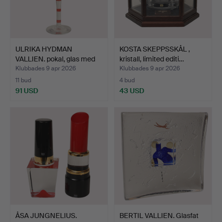
ULRIKA HYDMAN
KOSTA SKEPPSSKÅL ,
VALLIEN. pokal, glas med
kristall, limited editi…
pol…
Klubbades 9 apr 2026
Klubbades 9 apr 2026
11 bud
4 bud
91 USD
43 USD
ÅSA JUNGNELIUS.
BERTIL VALLIEN. Glasfat