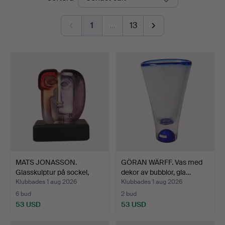
1
…
13
MATS JONASSON.
GÖRAN WÄRFF. Vas med
Glasskulptur på sockel,
dekor av bubblor, gla…
min…
Klubbades 1 aug 2026
Klubbades 1 aug 2026
6 bud
2 bud
53 USD
53 USD