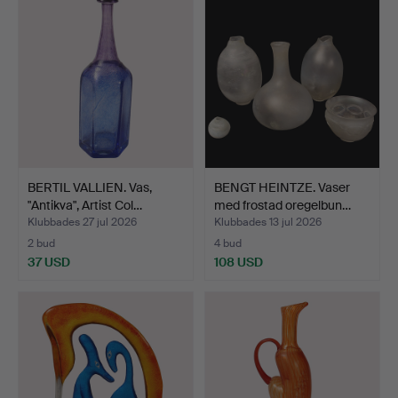
BERTIL VALLIEN. Vas,
BENGT HEINTZE. Vaser
"Antikva", Artist Col…
med frostad oregelbun…
Klubbades 27 jul 2026
Klubbades 13 jul 2026
2 bud
4 bud
37 USD
108 USD