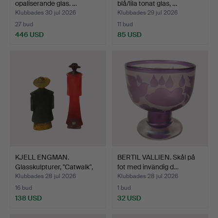
opaliserande glas. …
blå/lila tonat glas, …
Klubbades 30 jul 2026
Klubbades 29 jul 2026
27 bud
11 bud
446 USD
85 USD
KJELL ENGMAN.
BERTIL VALLIEN. Skål på
Glasskulpturer, "Catwalk",
fot med invändig d…
s…
Klubbades 28 jul 2026
Klubbades 28 jul 2026
16 bud
1 bud
138 USD
32 USD