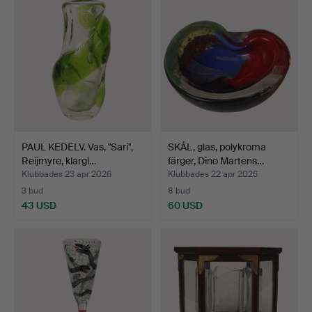
PAUL KEDELV. Vas, "Sari",
SKÅL, glas, polykroma
Reijmyre, klargl…
färger, Dino Martens…
Klubbades 23 apr 2026
Klubbades 22 apr 2026
3 bud
8 bud
43 USD
60 USD