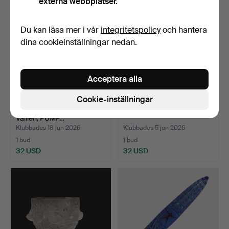
externa webbplatser.
Du kan läsa mer i vår
integritetspolicy
och hantera
dina cookieinställningar nedan.
Acceptera alla
Cookie-inställningar
VAS, glas, "Windpipe" Bertil
VAS, glas, Kalmar glasbruk.
Vallien, PUMP…
Klubbades 18 jun 2026
Klubbades 5 jun 2026
1 bud
1 bud
32 USD
32 USD