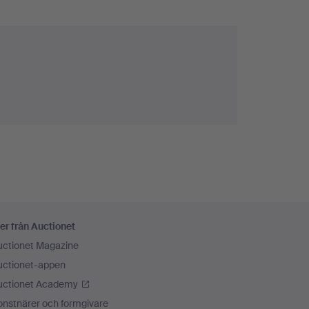
er från Auctionet
uctionet Magazine
uctionet-appen
uctionet Academy
onstnärer och formgivare