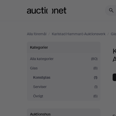
Auctionet.com
Alla föremål
/
Karlstad Hammarö Auktionsverk
/
Gl
Konstglas
Kategorier
på
Alla kategorier
(80)
Glas
(8)
Karlstad
Konstglas
(1)
Hammarö
Serviser
(1)
Auktionsverk
Övrigt
(6)
Auktionshus