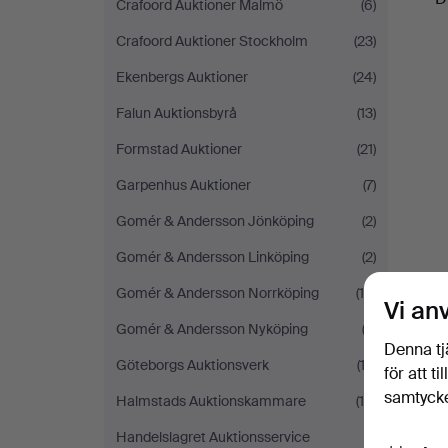
Crafoord Auktioner Malmö
(6)
Crafoord Auktioner Stockholm
(23)
Ekenbergs Auktioner
(24)
Falun Auktionsbyrå
(13)
Formstad Auktioner
(21)
Garpenhus Auktioner
(7)
Gomér & Andersson Jönköping
(2)
Gomér & Andersson Linköping
(2)
Gomér & Andersson Norrköping
(10)
Vi an
Gomér & Andersson Nyköping
(2)
Denna tj
Göteborgs Auktionsverk
(13)
för att t
samtycke
Halmstads Auktionskammare
(16)
Handelslagret Auktionsservice
(1)