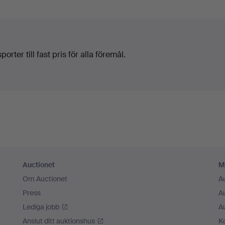
orter till fast pris för alla föremål.
Auctionet
M
Om Auctionet
A
Press
A
Lediga jobb
A
Anslut ditt auktionshus
K