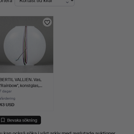
ortera
uktioner
BERTIL VALLIEN. Vas,
"Rainbow", konstglas,…
7 dagar
Värdering
43 USD
Bevaka sökning
u kan också söka i
vårt arkiv med avslutade auktioner
.