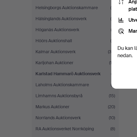
Anp
Helsingborgs Auktionskammare
(8)
pla
Hälsinglands Auktionsverk
(5)
Utv
Höganäs Auktionsverk
(3)
Mar
Höörs Auktionshall
(6)
Du kan l
Kalmar Auktionsverk
(39)
nedan.
Karljohan Auktioner
(13)
Karlstad Hammarö Auktionsverk
(1)
Laholms Auktionskammare
(3)
Limhamns Auktionsbyrå
(15)
Markus Auktioner
(20)
Norrlands Auktionsverk
(10)
RA Auktionsverket Norrköping
(8)