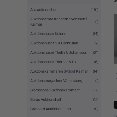
S
a
Alla auktionshus
(491)
Auktionsfirma Kenneth Svensson i
(1)
Kalmar
Auktionshuset Kolonn
(14)
Auktionshuset STO Bohuslän
(2)
Auktionshuset Thelin & Johansson
(21)
Auktionshuset Thörner & Ek
(5)
Auktionskammaren Sydost Kalmar
(14)
Auktionsmagasinet Vänersborg
(1)
Björnssons Auktionskammare
(17)
Borås Auktionshall
(12)
Crafoord Auktioner Lund
(9)
D