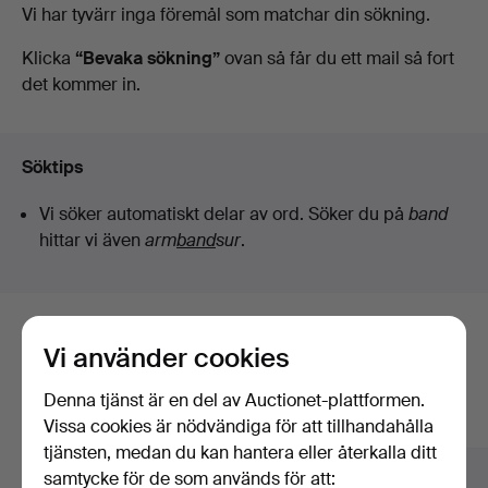
Pågående
Vi har tyvärr inga föremål som matchar din sökning.
Art
auktioner
Klicka
“Bevaka sökning”
ovan så får du ett mail så fort
det kommer in.
Söktips
Vi söker automatiskt delar av ord. Söker du på
band
hittar vi även
arm
band
sur
.
Här är föremål från vårt arkiv som
Vi använder cookies
matchar din sökning
Denna tjänst är en del av Auctionet-plattformen.
Visa alla föremål
Vissa cookies är nödvändiga för att tillhandahålla
tjänsten, medan du kan hantera eller återkalla ditt
samtycke för de som används för att: