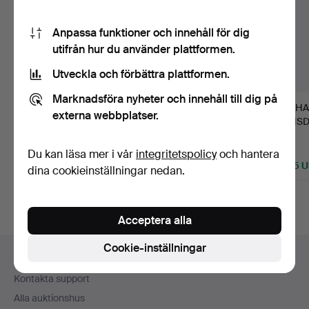
Anpassa funktioner och innehåll för dig
utifrån hur du använder plattformen.
Utveckla och förbättra plattformen.
Marknadsföra nyheter och innehåll till dig på
1090
.
ERNST
188
.
VICKE
216
.
H
externa webbplatser.
BILLGREN. "And i vas".
LINDSTRAND.
HANSD
"Glasblåsaren",
"Baroqu
skulptur…
l…
Sålt
Sålt
Sålt
Du kan läsa mer i vår
integritetspolicy
och hantera
2 110 USD
8 966 USD
3 165 
dina cookieinställningar nedan.
Utvalt
föremål
Acceptera alla
Sidfotsnavigation
Cookie-inställningar
Hjälp och kontakt
Kontakta support
Alla auktionshus