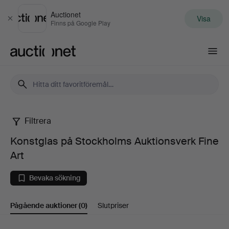
Auctionet
Visa
Stäng
Finns på Google Play
Auctionet.com
Filtrera
Konstglas
Konstglas på Stockholms Auktionsverk Fine
på
Art
Stockholms
Bevaka sökning
Auktionsverk
Pågående auktioner
(0)
Slutpriser
Fine