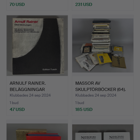
70 USD
231 USD
ARNULF RAINER.
MASSOR AV
BELÄGGNINGAR
SKULPTÖRBÖCKER (64).
ARBETSKATALOG.
Klubbades 24 sep 2024
Klubbades 24 sep 2024
1 bud
1 bud
47 USD
185 USD