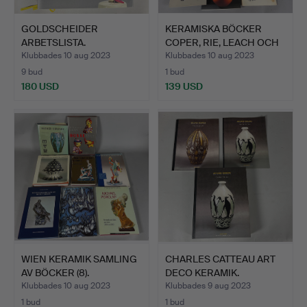
GOLDSCHEIDER
KERAMISKA BÖCKER
ARBETSLISTA.
COPER, RIE, LEACH OCH
AND…
Klubbades 10 aug 2023
Klubbades 10 aug 2023
9 bud
1 bud
180 USD
139 USD
WIEN KERAMIK SAMLING
CHARLES CATTEAU ART
AV BÖCKER (8).
DECO KERAMIK.
Klubbades 10 aug 2023
Klubbades 9 aug 2023
1 bud
1 bud