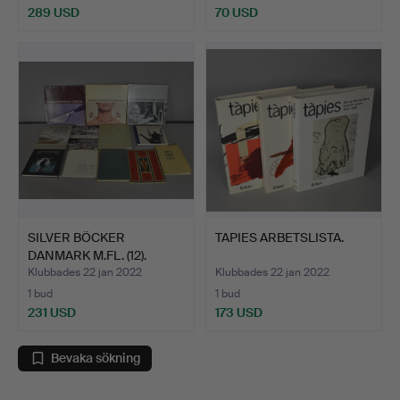
289 USD
70 USD
SILVER BÖCKER
TAPIES ARBETSLISTA.
DANMARK M.FL. (12).
Klubbades 22 jan 2022
Klubbades 22 jan 2022
1 bud
1 bud
231 USD
173 USD
Bevaka sökning