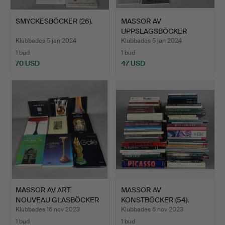
SMYCKESBÖCKER (26).
MASSOR AV
UPPSLAGSBÖCKER
SILVERMETALL (15).
Klubbades 5 jan 2024
Klubbades 5 jan 2024
1 bud
1 bud
70 USD
47 USD
MASSOR AV ART
MASSOR AV
NOUVEAU GLASBÖCKER
KONSTBÖCKER (54).
(15).
Klubbades 16 nov 2023
Klubbades 6 nov 2023
1 bud
1 bud