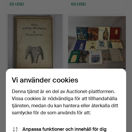
35 USD
60 USD
Vi använder cookies
VARGENS PRAKTISKA
MÖBLER -
GENOMFÖRANDE AV
ANTIKVITETSBÖCKER (21).
MURVERK.
Klubbades 22 jul 2024
Klubbades 29 feb 2024
Denna tjänst är en del av Auctionet-plattformen.
10 bud
1 bud
Vissa cookies är nödvändiga för att tillhandahålla
90 USD
47 USD
tjänsten, medan du kan hantera eller återkalla ditt
samtycke för de som används för att:
Anpassa funktioner och innehåll för dig