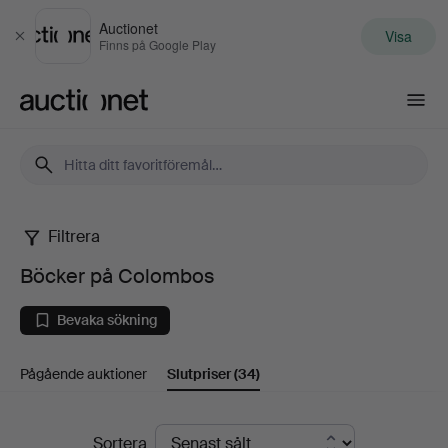
Auctionet
Visa
Stäng
Finns på Google Play
Auctionet.com
Filtrera
Böcker
Böcker på Colombos
på
Bevaka sökning
Colombos
Pågående auktioner
Slutpriser
(34)
Slutpriser
Sortera