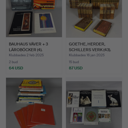
BAUHAUS VÄVER + 3
GOETHE, HERDER,
LÄROBÖCKER (4).
SCHILLERS VERK (43).
Klubbades 2 feb 2025
Klubbades 16 jan 2025
2 bud
15 bud
64 USD
87 USD