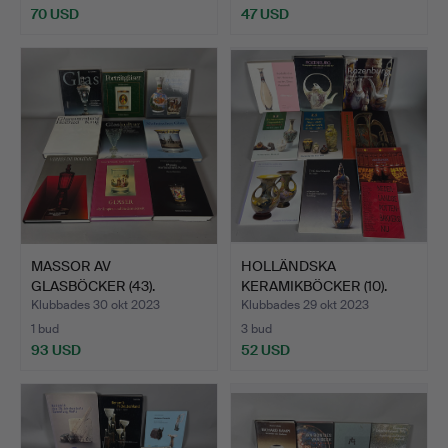
70 USD
47 USD
MASSOR AV
HOLLÄNDSKA
GLASBÖCKER (43).
KERAMIKBÖCKER (10).
Klubbades 30 okt 2023
Klubbades 29 okt 2023
1 bud
3 bud
93 USD
52 USD