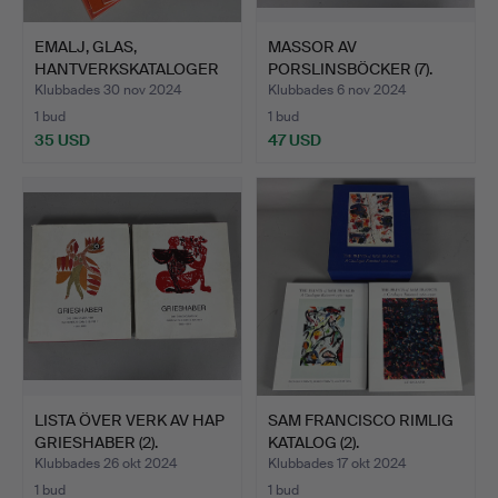
EMALJ, GLAS,
MASSOR AV
HANTVERKSKATALOGER
PORSLINSBÖCKER (7).
(29).
Klubbades 30 nov 2024
Klubbades 6 nov 2024
1 bud
1 bud
35 USD
47 USD
LISTA ÖVER VERK AV HAP
SAM FRANCISCO RIMLIG
GRIESHABER (2).
KATALOG (2).
Klubbades 26 okt 2024
Klubbades 17 okt 2024
1 bud
1 bud