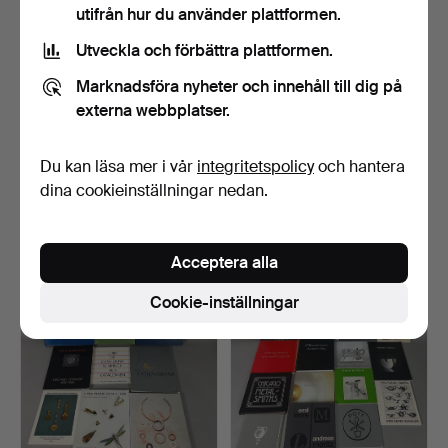
utifrån hur du använder plattformen.
Utveckla och förbättra plattformen.
Marknadsföra nyheter och innehåll till dig på
externa webbplatser.
MASSOR AV KERAMISKA
KLOCKBÖCKER.
Du kan läsa mer i vår
integritetspolicy
och hantera
LÄROBÖCKER (25).
dina cookieinställningar nedan.
Klubbades 29 feb 2024
Klubbades 30 jan 2024
1 bud
1 bud
58 USD
35 USD
Acceptera alla
Cookie-inställningar