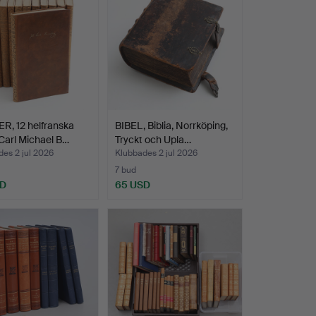
R, 12 helfranska
BIBEL, Biblia, Norrköping,
Carl Michael B…
Tryckt och Upla…
es 2 jul 2026
Klubbades 2 jul 2026
7 bud
SD
65 USD