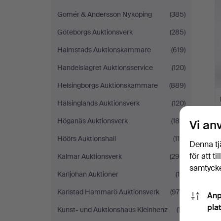
Gomér & Andersson Nyköping
(385)
Göteborgs Auktionsverk
(285)
Halmstads Auktionskammare
(619)
Handelslagret Auktionsservice
(120)
Helsingborgs Auktionskammare
(889)
Hälsinglands Auktionsverk
(120)
Höganäs Auktionsverk
(180)
Vi an
Höörs Auktionshall
(114)
Denna tj
för att t
Kalmar Auktionsverk
(295)
samtycke
Karljohan Auktioner
(10)
Karlstad Hammarö Auktionsverk
(979)
Anp
pla
Kunst- und Auktionshaus Kleinhenz
(17)