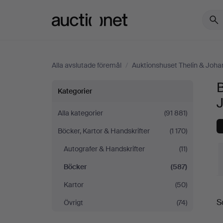
Auctionet.com
Alla avslutade föremål
/
Auktionshuset Thelin & Joh
B
Böcker
Kategorier
på
Alla kategorier
(91 881)
Böcker, Kartor & Handskrifter
(1 170)
Auktionshuset
Autografer & Handskrifter
(11)
Thelin
Böcker
(587)
&
Kartor
(50)
S
S
Övrigt
(74)
Johansson