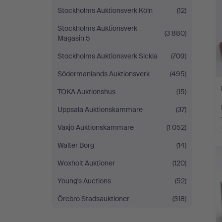
Stockholms Auktionsverk Köln
(12)
Stockholms Auktionsverk
(3 880)
Magasin 5
Stockholms Auktionsverk Sickla
(709)
Södermanlands Auktionsverk
(495)
TOKA Auktionshus
(15)
Uppsala Auktionskammare
(37)
Växjö Auktionskammare
(1 052)
Walter Borg
(14)
Woxholt Auktioner
(120)
Young's Auctions
(52)
Örebro Stadsauktioner
(318)