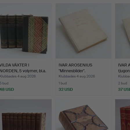
VILDA VÄXTER I
IVAR AROSENIUS
IVAR 
NORDEN, 5 volymer, bl.a.
"Minnesbilder".
tjugoni
To…
Klubbades 4 aug 2026
Klubbades 4 aug 2026
Klubba
5 bud
1 bud
2 bud
48 USD
32 USD
37 US