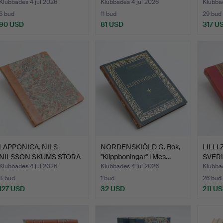
Åhle…
Klubbades 4 jul 2026
Klubbades 4 jul 2026
Klubbad
6 bud
11 bud
29 bud
90 USD
81 USD
317 U
LAPPONICA. NILS
NORDENSKIÖLD G. Bok,
LILLI
NILSSON SKUMS STORA
"Klippboningar" i Mes…
SVER
BOK OM…
TEXTI
Klubbades 4 jul 2026
Klubbades 4 jul 2026
Klubbad
8 bud
1 bud
26 bud
127 USD
32 USD
211 U