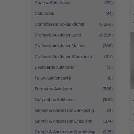
Chalkwell Auctions
(132)
Colombos
(34)
Connoisseur Bokauktioner
(5 260)
Crafoord Auktioner Lund
(8 298)
Crafoord Auktioner Malmö
(386)
Crafoord Auktioner Stockholm
(817)
Ekenbergs Auktioner
(31)
Falun Auktionsbyrå
(6)
Formstad Auktioner
(506)
Garpenhus Auktioner
(360)
Gomér & Andersson Jönköping
(34)
Gomér & Andersson Linköping
(874)
Gomér & Andersson Norrköping
(325)