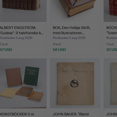
ALBERT ENGSTRÖM.
BOK, Den Heliga Skrift,
BÖCKE
"Gubbar". 9 halvfranska b…
med illustrationer…
"Tusen
Klubbades 3 aug 2026
Klubbades 3 aug 2026
Klubba
2 bud
4 bud
1 bud
37 USD
58 USD
32 US
KONSTBÖCKER 5 st.
JOHN BAUER. "Bland
JOHN