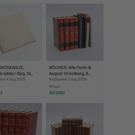
AROSENIUS,
BÖCKER, Nils Ferlin &
o bilder i färg, 19…
August Strindberg, 9…
des 4 aug 2026
Klubbades 3 aug 2026
15 bud
D
101 USD