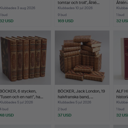
tomtar och troll", Åhlé…
Åhlén 
Klubbades 3 aug 2026
Klubbades 10 jul 2026
Klubbad
1 bud
9 bud
1 bud
32 USD
169 USD
32 US
BÖCKER, 6 stycken,
BÖCKER, Jack London, 19
ALF H
"Tusen och en natt", ha…
halvfranska band, …
histor
Klubbades 5 jul 2026
Klubbades 5 jul 2026
Klubbad
4 bud
2 bud
1 bud
48 USD
37 USD
32 US