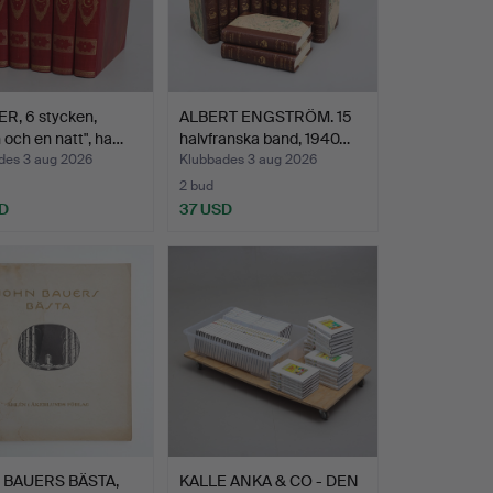
R, 6 stycken,
ALBERT ENGSTRÖM. 15
 och en natt", ha…
halvfranska band, 1940…
des 3 aug 2026
Klubbades 3 aug 2026
2 bud
D
37 USD
 BAUERS BÄSTA,
KALLE ANKA & CO - DEN