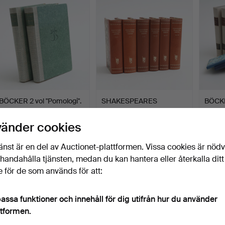
BÖCKER 2 vol "Pomologi".
SHAKESPEARES
BÖCK
DRAMATISKA ARBETEN,
Lappla
6 volymer.
Klubbades 4 jul 2026
Klubbades 4 jul 2026
Klubbad
vänder cookies
11 bud
3 bud
43 bud
85 USD
43 USD
1 406
änst är en del av Auctionet-plattformen. Vissa cookies är nöd
illhandahålla tjänsten, medan du kan hantera eller återkalla ditt
 för de som används för att:
assa funktioner och innehåll för dig utifrån hur du använder
ttformen.