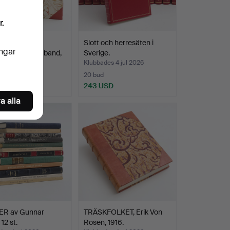
r.
R, "Svenskt
Slott och herresäten i
ingar
ärslexikon" 5 band,
Sverige.
es 4 jul 2026
Klubbades 4 jul 2026
20 bud
SD
243 USD
a alla
R av Gunnar
TRÄSKFOLKET, Erik Von
 12 st.
Rosen, 1916.