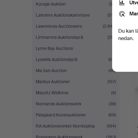
Utv
Kurage Auktion
(33)
Mar
Laholms Auktionskammare
(517)
Lawrences Auctioneers
(2 847)
Du kan l
Limhamns Auktionsbyrå
(213)
nedan.
Lyme Bay Auctions
(7)
Lysekils Auktionsbyrå
(60)
Ma San Auction
(48)
Markus Auktioner
(157)
Mauritz Widforss
(4)
Norrlands Auktionsverk
(38)
Palsgaard Kunstauktioner
(69)
RA Auktionsverket Norrköping
(184)
Roslagens Auktionsverk
(263)