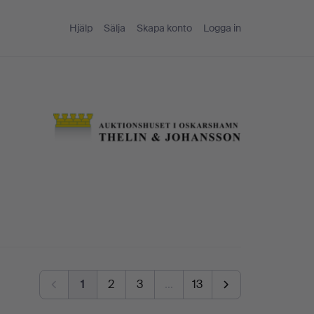
Hjälp
Sälja
Skapa konto
Logga in
1
2
3
…
13