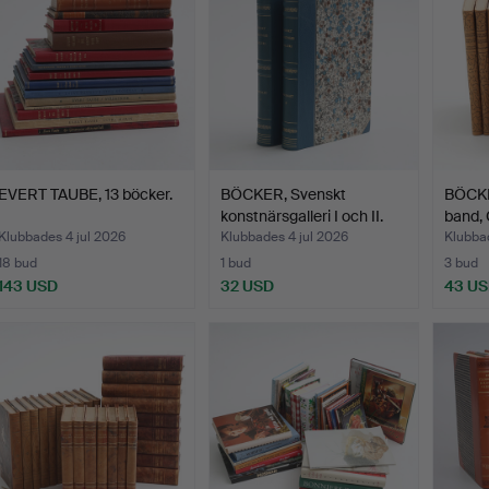
EVERT TAUBE, 13 böcker.
BÖCKER, Svenskt
BÖCKE
konstnärsgalleri I och II.
band, 
Klubbades 4 jul 2026
Klubbades 4 jul 2026
Klubbad
18 bud
1 bud
3 bud
143 USD
32 USD
43 U