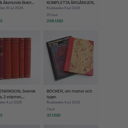
& Åkerlunds Boktr…
KOMPLETTA ÅRGÅNGEN,
…
es 10 jul 2026
Klubbades 9 jul 2026
25 bud
D
238 USD
ENRIKSON, Svensk
BÖCKER, om mattor och
ia, 2 volymer,…
tyger.
es 4 jul 2026
Klubbades 4 jul 2026
1 bud
D
32 USD