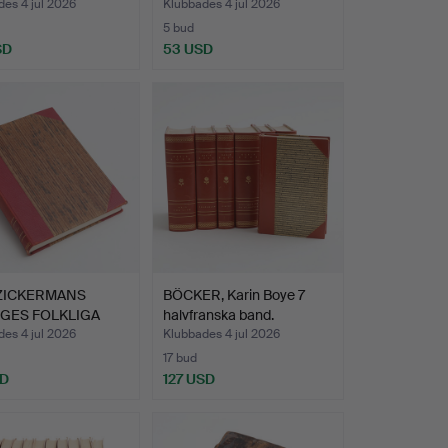
es 4 jul 2026
Klubbades 4 jul 2026
5 bud
SD
53 USD
 ZICKERMANS
BÖCKER, Karin Boye 7
IGES FOLKLIGA
halvfranska band.
LK…
es 4 jul 2026
Klubbades 4 jul 2026
17 bud
SD
127 USD