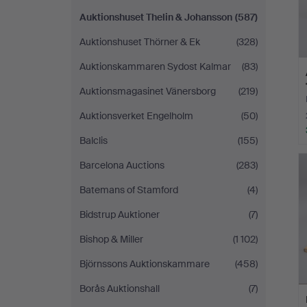
Auktionshuset Thelin & Johansson
(587)
Auktionshuset Thörner & Ek
(328)
Auktionskammaren Sydost Kalmar
(83)
Auktionsmagasinet Vänersborg
(219)
Auktionsverket Engelholm
(50)
Balclis
(155)
Barcelona Auctions
(283)
Batemans of Stamford
(4)
Bidstrup Auktioner
(7)
Bishop & Miller
(1 102)
Björnssons Auktionskammare
(458)
Borås Auktionshall
(7)