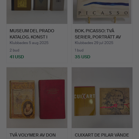
MUSEUM DEL PRADO
BOK. PICASSO: TVÅ
KATALOG. KONST I
SERIER, PORTRÄTT AV
SPANIEN.…
FAMI…
Klubbades 5 aug 2025
Klubbades 29 jul 2025
2 bud
1 bud
41 USD
35 USD
TVÅ VOLYMER AV DON
CUIXART DE PILAR VÄNDE