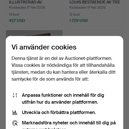
ILLUSTRERAD AV
LOUIS BESTÅENDE AV TRE
SALVADOR…
V…
Klubbades 17 feb 2026
Klubbades 17 feb 2026
14 bud
12 bud
427 USD
1 729 USD
Utvalt
föremål
Vi använder cookies
Denna tjänst är en del av Auctionet-plattformen.
Vissa cookies är nödvändiga för att tillhandahålla
tjänsten, medan du kan hantera eller återkalla ditt
samtycke för de som används för att:
FAXBOK OM LYCKA, NR.
CELLINIS
Anpassa funktioner och innehåll för dig
489 AV 987, DEN URSPR…
SJÄLVBIOGRAFIBOK MED
utifrån hur du använder plattformen.
ILLUSTRATION…
Klubbades 17 feb 2026
Klubbades 17 feb 2026
14 bud
12 bud
Utveckla och förbättra plattformen.
300 USD
185 USD
Marknadsföra nyheter och innehåll till dig på