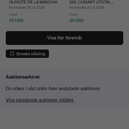
QUIXOTE DE LA MANCHA.
SIG. CUIXART UTSTÄL…
R…
Klubbades 28 jul 2025
Klubbades 21 jul 2025
1 bud
1 bud
35 USD
35 USD
Visa fler föremål
Bevaka sökning
Auktionsarkivet
Du söker i vårt arkiv över avslutade auktioner.
Visa pågående auktioner istället.