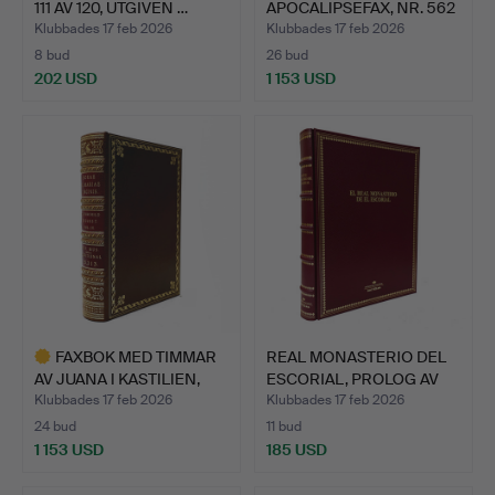
111 AV 120, UTGIVEN …
APOCALIPSEFAX, NR. 562
AV 987 M…
Klubbades 17 feb 2026
Klubbades 17 feb 2026
8 bud
26 bud
202 USD
1 153 USD
FAXBOK MED TIMMAR
REAL MONASTERIO DEL
AV JUANA I KASTILIEN,
ESCORIAL, PROLOG AV
NR…
HE…
Klubbades 17 feb 2026
Klubbades 17 feb 2026
24 bud
11 bud
1 153 USD
185 USD
Utvalt