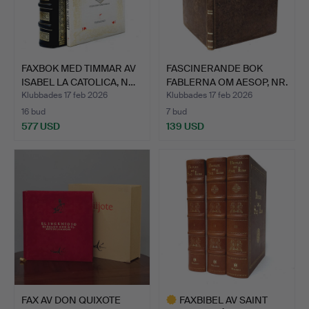
FAXBOK MED TIMMAR AV
FASCINERANDE BOK
ISABEL LA CATOLICA, N…
FABLERNA OM AESOP, NR.
18…
Klubbades 17 feb 2026
Klubbades 17 feb 2026
16 bud
7 bud
577 USD
139 USD
FAX AV DON QUIXOTE
FAXBIBEL AV SAINT