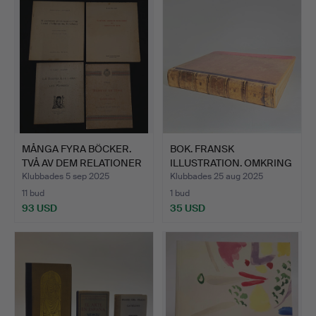
MÅNGA FYRA BÖCKER.
BOK. FRANSK
TVÅ AV DEM RELATIONER
ILLUSTRATION. OMKRING
M…
1888.
Klubbades 5 sep 2025
Klubbades 25 aug 2025
11 bud
1 bud
93 USD
35 USD