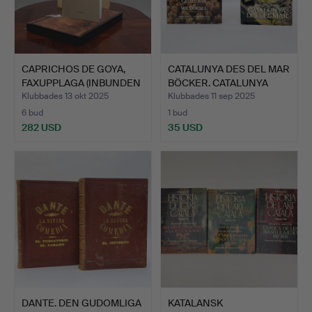
CAPRICHOS DE GOYA,
CATALUNYA DES DEL MAR
FAXUPPLAGA (INBUNDEN
BÖCKER. CATALUNYA
BI…
ME…
Klubbades 13 okt 2025
Klubbades 11 sep 2025
6 bud
1 bud
282 USD
35 USD
DANTE. DEN GUDOMLIGA
KATALANSK