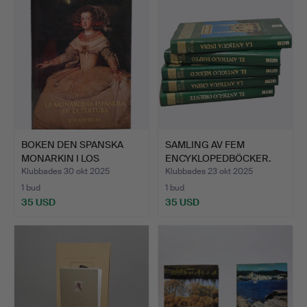
BOKEN DEN SPANSKA
SAMLING AV FEM
MONARKIN I LOS
ENCYKLOPEDBÖCKER.
AUSTRIAS …
Klubbades 30 okt 2025
Klubbades 23 okt 2025
1 bud
1 bud
35 USD
35 USD