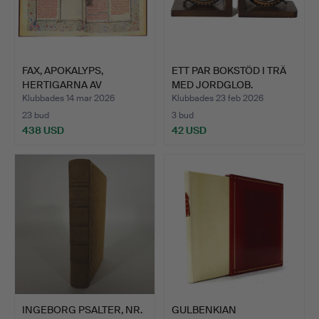
FAX, APOKALYPS,
ETT PAR BOKSTÖD I TRÄ
HERTIGARNA AV
MED JORDGLOB.
SAVOJEN OCH …
Klubbades 14 mar 2026
Klubbades 23 feb 2026
23 bud
3 bud
438 USD
42 USD
INGEBORG PSALTER, NR.
GULBENKIAN