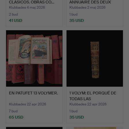
CLASICOS. OBRAS CO…
ANNUAIRE DES DEUX
MO…
Klubbades 4 maj 2026
Klubbades 2 maj 2026
2 bud
1 bud
41 USD
35 USD
EN PATUFET 13 VOLYMER.
1 VOLYM: EL PORQUÉ DE
TODAS LAS
CEREMONIAS…
Klubbades 22 apr 2026
Klubbades 22 apr 2026
7 bud
1 bud
65 USD
35 USD