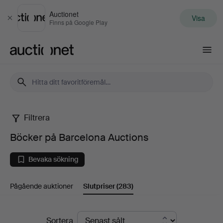
Auctionet
Visa
Stäng
Finns på Google Play
Auctionet.com
Filtrera
Böcker
Böcker på Barcelona Auctions
på
Bevaka sökning
Barcelona
Pågående auktioner
Slutpriser
(283)
Auctions
Slutpriser
Sortera