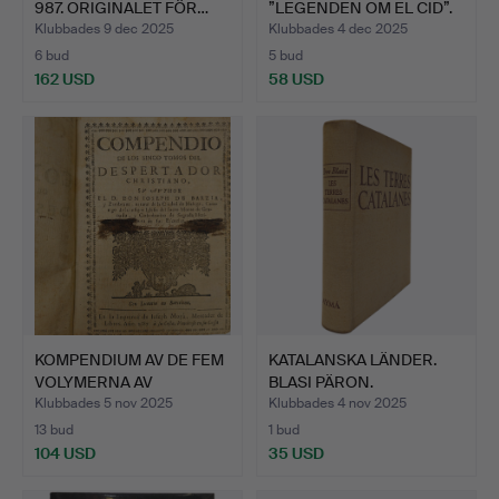
987. ORIGINALET FÖR…
”LEGENDEN OM EL CID”.
ILLUS…
Klubbades 9 dec 2025
Klubbades 4 dec 2025
6 bud
5 bud
162 USD
58 USD
KOMPENDIUM AV DE FEM
KATALANSKA LÄNDER.
VOLYMERNA AV
BLASI PÄRON.
CHRISTIA…
Klubbades 5 nov 2025
Klubbades 4 nov 2025
13 bud
1 bud
104 USD
35 USD