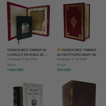
föremål
FAXBOK MED TIMMAR AV
FAXBOK MED TIMMAR
CHARLES VIII KUNG AV …
AV DROTTNING MARY AV
NAV…
Klubbades 17 feb 2026
Klubbades 17 feb 2026
19 bud
14 bud
1 499 USD
254 USD
Utvalt
föremål