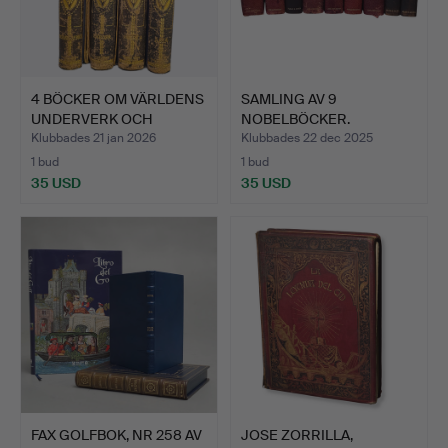
4 BÖCKER OM VÄRLDENS
SAMLING AV 9
UNDERVERK OCH
NOBELBÖCKER.
MÄNNISK…
Klubbades 21 jan 2026
Klubbades 22 dec 2025
1 bud
1 bud
35 USD
35 USD
FAX GOLFBOK, NR 258 AV
JOSE ZORRILLA,