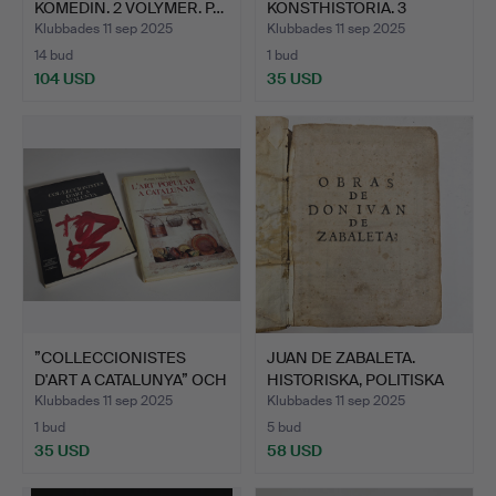
KOMEDIN. 2 VOLYMER. P…
KONSTHISTORIA. 3
VOLYMER.
Klubbades 11 sep 2025
Klubbades 11 sep 2025
14 bud
1 bud
104 USD
35 USD
”COLLECCIONISTES
JUAN DE ZABALETA.
D'ART A CATALUNYA” OCH
HISTORISKA, POLITISKA
”L…
OC…
Klubbades 11 sep 2025
Klubbades 11 sep 2025
1 bud
5 bud
35 USD
58 USD