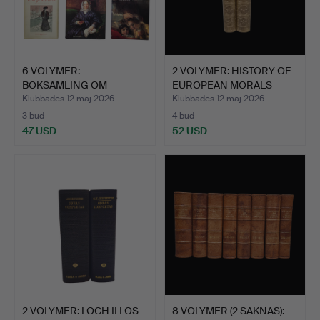
6 VOLYMER:
2 VOLYMER: HISTORY OF
BOKSAMLING OM
EUROPEAN MORALS
MÅLERI.
FROM…
Klubbades 12 maj 2026
Klubbades 12 maj 2026
3 bud
4 bud
47 USD
52 USD
2 VOLYMER: I OCH II LOS
8 VOLYMER (2 SAKNAS):