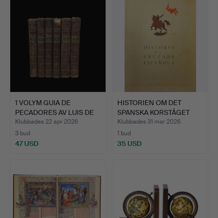
1 VOLYM GUIA DE
HISTORIEN OM DET
PECADORES AV LUIS DE
SPANSKA KORSTÅGET
GRANA…
(SPANSK…
Klubbades 22 apr 2026
Klubbades 31 mar 2026
3 bud
1 bud
47 USD
35 USD