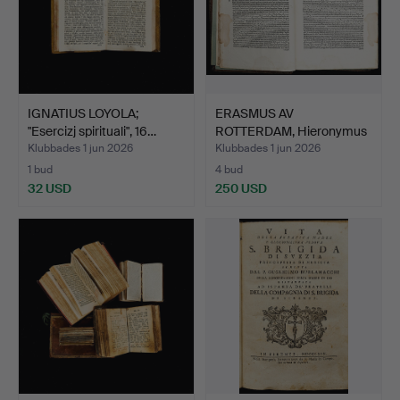
IGNATIUS LOYOLA;
ERASMUS AV
"Esercizj spirituali", 16…
ROTTERDAM, Hieronymus
epistlar,…
Klubbades 1 jun 2026
Klubbades 1 jun 2026
1 bud
4 bud
32 USD
250 USD