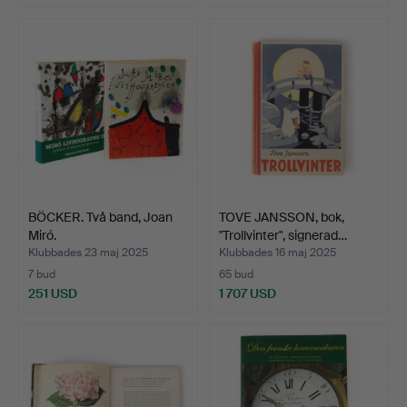
BÖCKER. Två band, Joan
TOVE JANSSON, bok,
Miró.
"Trollvinter", signerad…
Klubbades 23 maj 2025
Klubbades 16 maj 2025
7 bud
65 bud
251 USD
1 707 USD