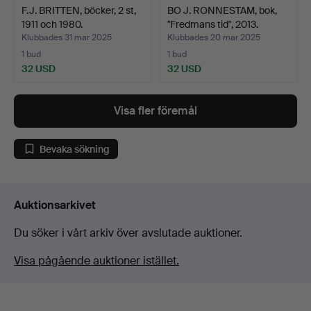
F.J. BRITTEN, böcker, 2 st,
BO J. RONNESTAM, bok,
1911 och 1980.
"Fredmans tid", 2013.
Klubbades 31 mar 2025
Klubbades 20 mar 2025
1 bud
1 bud
32 USD
32 USD
Visa fler föremål
Bevaka sökning
Auktionsarkivet
Du söker i vårt arkiv över avslutade auktioner.
Visa pågående auktioner istället.