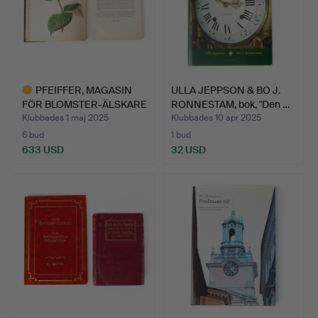
PFEIFFER, MAGASIN
ULLA JEPPSON & BO J.
FÖR BLOMSTER-ÄLSKARE
RONNESTAM, bok, "Den …
med…
Klubbades 1 maj 2025
Klubbades 10 apr 2025
6 bud
1 bud
633 USD
32 USD
Utvalt
föremål