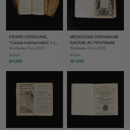
PIERRE HERIGONE,
MENDOCAS VIRIDARIUM
"Cursus mathematici", I-I…
SACRAE AC PROFANAE
ERU…
Klubbades 11 jun 2026
Klubbades 11 jun 2026
14 bud
16 bud
81 USD
117 USD