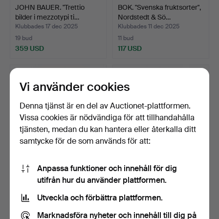
JOHN BAUER. "Trettio
BOK. "Svenska fruktsorter",
bilder i mezzotypi ti…
Nordstedt & Sö…
Klubbades 17 dec 2025
Klubbades 11 dec 2025
19 bud
11 bud
359 USD
117 USD
Vi använder cookies
Denna tjänst är en del av Auctionet-plattformen.
Vissa cookies är nödvändiga för att tillhandahålla
tjänsten, medan du kan hantera eller återkalla ditt
samtycke för de som används för att:
Anpassa funktioner och innehåll för dig
A C Lamb, "Dundee Its
J.R.R TOLKIEN. BILBO en
utifrån hur du använder plattformen.
Quaint and Historic …
hobbits äventyr, s…
Klubbades 10 nov 2025
Klubbades 1 nov 2025
Utveckla och förbättra plattformen.
4 bud
14 bud
59 USD
532 USD
Marknadsföra nyheter och innehåll till dig på