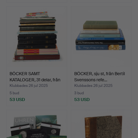
BÖCKER SAMT
BÖCKER, sju st, från Bertil
KATALOGER, 31 delar, från
Svenssons refe…
Bert…
Klubbades 26 jul 2025
Klubbades 26 jul 2025
5 bud
3 bud
53 USD
53 USD