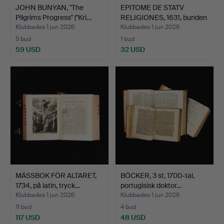
JOHN BUNYAN, "The
EPITOME DE STATV
Pilgrims Progress" ("Kri…
RELIGIONES, 1631, bunden
…
Klubbades 1 jun 2026
Klubbades 1 jun 2026
5 bud
1 bud
59 USD
32 USD
MÄSSBOK FÖR ALTARET,
BÖCKER, 3 st, 1700-tal,
1734, på latin, tryck…
portugisisk doktor…
Klubbades 1 jun 2026
Klubbades 1 jun 2026
11 bud
4 bud
117 USD
48 USD