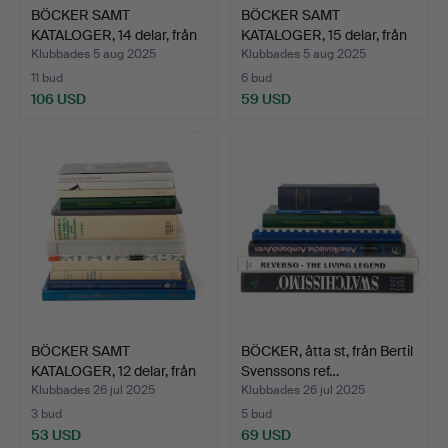
BÖCKER SAMT
BÖCKER SAMT
KATALOGER, 14 delar, från
KATALOGER, 15 delar, från
Bert…
Bert…
Klubbades 5 aug 2025
Klubbades 5 aug 2025
11 bud
6 bud
106 USD
59 USD
BÖCKER SAMT
BÖCKER, åtta st, från Bertil
KATALOGER, 12 delar, från
Svenssons ref…
Bert…
Klubbades 26 jul 2025
Klubbades 26 jul 2025
3 bud
5 bud
53 USD
69 USD