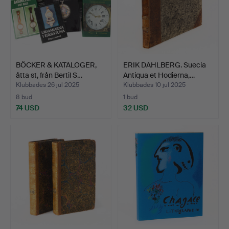
BÖCKER & KATALOGER,
ERIK DAHLBERG. Suecia
åtta st, från Bertil S…
Antiqua et Hodierna,…
Klubbades 26 jul 2025
Klubbades 10 jul 2025
8 bud
1 bud
74 USD
32 USD