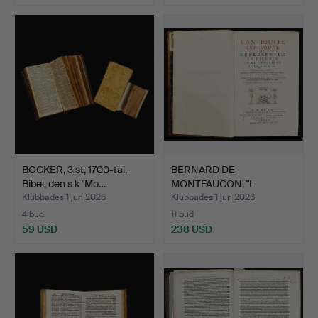
BÖCKER, 3 st, 1700-tal,
BERNARD DE
Bibel, den s k "Mo…
MONTFAUCON, "L
ántiquite expliq…
Klubbades 1 jun 2026
Klubbades 1 jun 2026
4 bud
11 bud
59 USD
238 USD