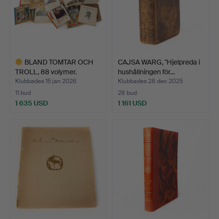
BLAND TOMTAR OCH
CAJSA WARG, "Hjelpreda i
TROLL, 88 volymer.
hushållningen för…
Klubbades 15 jan 2026
Klubbades 28 dec 2025
11 bud
28 bud
1 635 USD
1 161 USD
Utvalt
föremål