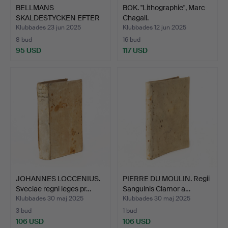
BELLMANS
BOK. "Lithographie", Marc
SKALDESTYCKEN EFTER
Chagall.
VÖLSCHOVS MAN…
Klubbades 23 jun 2025
Klubbades 12 jun 2025
8 bud
16 bud
95 USD
117 USD
JOHANNES LOCCENIUS.
PIERRE DU MOULIN. Regii
Sveciae regni leges pr…
Sanguinis Clamor a…
Klubbades 30 maj 2025
Klubbades 30 maj 2025
3 bud
1 bud
106 USD
106 USD