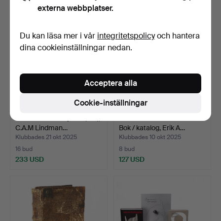
externa webbplatser.
Du kan läsa mer i vår
integritetspolicy
och hantera
dina cookieinställningar nedan.
Acceptera alla
Cookie-inställningar
BÖCKER. Tre volymer (I-III),
BÖHLMARKS 1872-1937.
C.A.M Lindman…
Bok / katalog, Erik A…
Klubbades 21 okt 2025
Klubbades 10 okt 2025
16 bud
8 bud
233 USD
127 USD