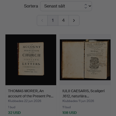
Slutpriser
Sortera
1
4
THOMAS MORER, An
IULII CAESARIS, Scaligeri
account of the Present Pe…
.1612, naturlära…
Klubbades 22 jun 2026
Klubbades 11 jun 2026
1 bud
11 bud
32 USD
108 USD