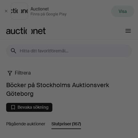
Auctionet
Visa
Stäng
Finns på Google Play
Auctionet.com
Filtrera
Böcker
Böcker på Stockholms Auktionsverk
på
Göteborg
Stockholms
Bevaka sökning
Auktionsverk
Pågående auktioner
Slutpriser
(167)
Göteborg