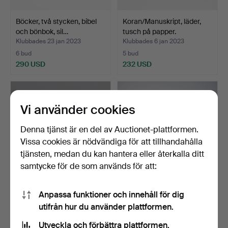
Böcker, två stycken, bibel
Koran/Manuskript, läder,
och bönbok, sil…
tusch på papper.
Klubbades 23 jan 2023
Klubbades 6 jan 2023
6 bud
5 bud
290 USD
232 USD
Vi använder cookies
Denna tjänst är en del av Auctionet-plattformen.
Vissa cookies är nödvändiga för att tillhandahålla
tjänsten, medan du kan hantera eller återkalla ditt
samtycke för de som används för att:
Henry Mayhew, blandat
M/M. Inbunden med tio
Anpassa funktioner och innehåll för dig
antal bundna nummer …
böcker, 'Stanley Kub…
utifrån hur du använder plattformen.
Klubbades 16 nov 2022
Klubbades 8 jul 2022
Utveckla och förbättra plattformen.
1 bud
6 bud