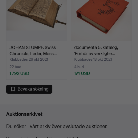
JOHAN STUMPF. Swiss
documenta 5, katalog,
Chronicle, Leder, Mess…
'Förhör av verklighe…
Klubbades 26 okt 2021
Klubbades 13 okt 2021
22 bud
4 bud
1 792 USD
174 USD
Bevaka sökning
Auktionsarkivet
Du söker i vårt arkiv över avslutade auktioner.