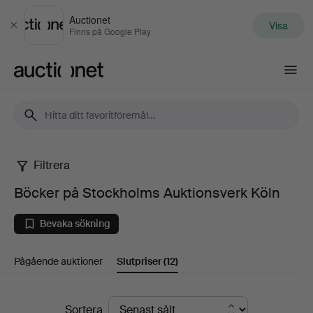
Auctionet
Visa
Stäng
Finns på Google Play
Auctionet.com
Filtrera
Böcker
Böcker på Stockholms Auktionsverk Köln
på
Bevaka sökning
Stockholms
Pågående auktioner
Slutpriser
(12)
Auktionsverk
Köln
Slutpriser
Sortera