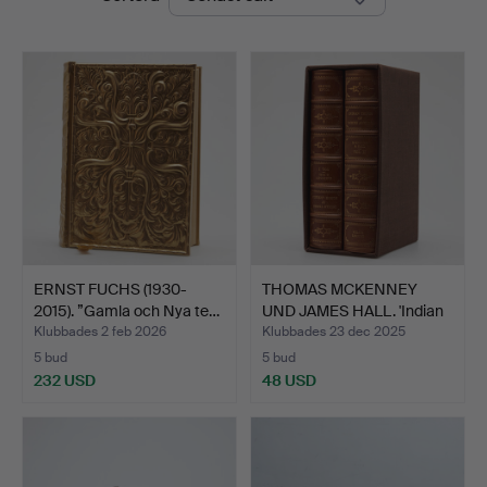
ERNST FUCHS (1930-
THOMAS MCKENNEY
2015). ”Gamla och Nya te…
UND JAMES HALL. 'Indian
Tr…
Klubbades 2 feb 2026
Klubbades 23 dec 2025
5 bud
5 bud
232 USD
48 USD