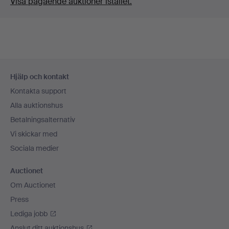
Visa pågående auktioner istället.
Sidfotsnavigation
Hjälp och kontakt
Kontakta support
Alla auktionshus
Betalningsalternativ
Vi skickar med
Sociala medier
Auctionet
Om Auctionet
Press
Lediga jobb
Anslut ditt auktionshus