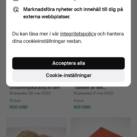
58 USD
544 USD
Marknadsföra nyheter och innehåll till dig på
externa webbplatser.
Du kan läsa mer i vår
integritetspolicy
och hantera
dina cookieinställningar nedan.
Acceptera alla
Cookie-inställningar
Två böcker, en
Två böcker, B. S. Albinus
utställningskatalog av den
'Tabeller av ske…
…
Klubbades 28 mar 2022
Klubbades 17 mar 2022
15 bud
5 bud
555 USD
105 USD