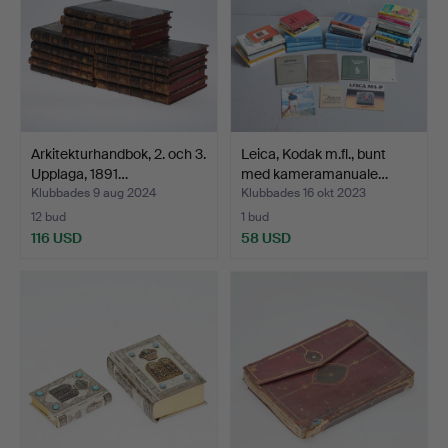
Arkitekturhandbok, 2. och 3.
Leica, Kodak m.fl., bunt
Upplaga, 1891…
med kameramanuale…
Klubbades 9 aug 2024
Klubbades 16 okt 2023
12 bud
1 bud
116 USD
58 USD