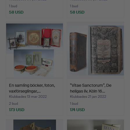
1 bud
1 bud
58 USD
58 USD
En samling böcker, foton,
”Vitae Sanctorum”, De
vaxförseglingar,…
heligas liv, Köln 16…
Klubbades 13 mar 2022
Klubbades 21 jan 2022
2 bud
1 bud
173 USD
174 USD