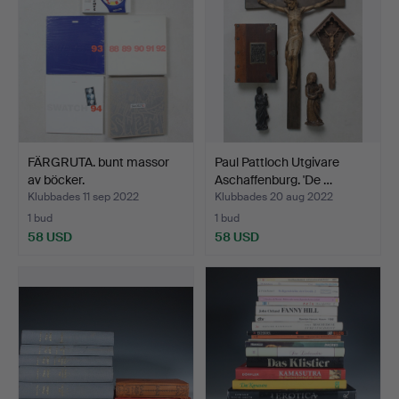
FÄRGRUTA. bunt massor
Paul Pattloch Utgivare
av böcker.
Aschaffenburg. 'De …
Klubbades 11 sep 2022
Klubbades 20 aug 2022
1 bud
1 bud
58 USD
58 USD