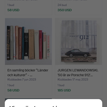
1 bud
24 bud
58 USD
350 USD
En samling böcker ”Länder
JURGEN LEWANDOWSKI.
och kulturer” - …
'50 år av Porsche 912'…
Klubbades 7 jun 2023
Klubbades 17 maj 2023
1 bud
1 bud
58 USD
185 USD