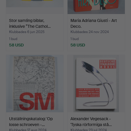
Stor samling biblar,
Maria Adriana Giusti - Art
inklusive ”The Cathol…
Deco.
Klubbades 6 jun 2025
Klubbades 24 nov 2024
1 bud
1 bud
58 USD
58 USD
Utställningskatalog: 'Op
Alexander Vegesack -
losse schroeven -…
'Tyska rörformiga stå…
Klubbades 17 aug 2024
Klubbades 23 jul 2024