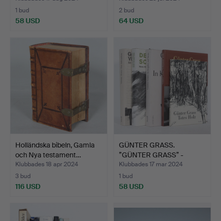
1 bud
2 bud
58 USD
64 USD
Holländska bibeln, Gamla
GÜNTER GRASS.
och Nya testament…
”GÜNTER GRASS” -
inklusive ”…
Klubbades 18 apr 2024
Klubbades 17 mar 2024
3 bud
1 bud
116 USD
58 USD