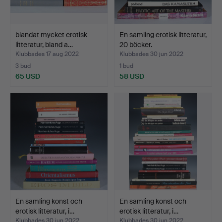
blandat mycket erotisk
En samling erotisk litteratur,
litteratur, bland a…
20 böcker.
Klubbades 17 aug 2022
Klubbades 30 jun 2022
3 bud
1 bud
65 USD
58 USD
En samling konst och
En samling konst och
erotisk litteratur, i…
erotisk litteratur, i…
Klubbades 30 jun 2022
Klubbades 30 jun 2022