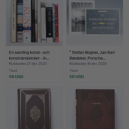
En samling konst- och
” Stefan Bogner, Jan Karl
konstnärsböcker - in…
Bædeker. Porsche…
Klubbades 27 dec 2023
Klubbades 16 dec 2023
1 bud
1 bud
58 USD
58 USD