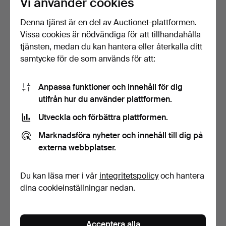
Vi använder cookies
Denna tjänst är en del av Auctionet-plattformen.
Vissa cookies är nödvändiga för att tillhandahålla
tjänsten, medan du kan hantera eller återkalla ditt
samtycke för de som används för att:
Anpassa funktioner och innehåll för dig
Hans Bollinger. ” Marc
En samling konst- och
utifrån hur du använder plattformen.
Chagall. Det grafis…
konstnärsböcker - 'K…
Klubbades 11 maj 2023
Klubbades 3 maj 2023
Utveckla och förbättra plattformen.
1 bud
1 bud
58 USD
58 USD
Marknadsföra nyheter och innehåll till dig på
externa webbplatser.
Du kan läsa mer i vår
integritetspolicy
och hantera
dina cookieinställningar nedan.
Acceptera alla