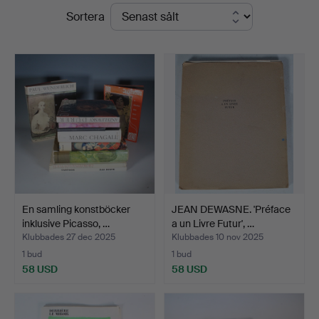
Slutpriser
Sortera
En samling konstböcker
JEAN DEWASNE. 'Préface
inklusive Picasso, …
a un Livre Futur', …
Klubbades 27 dec 2025
Klubbades 10 nov 2025
1 bud
1 bud
58 USD
58 USD