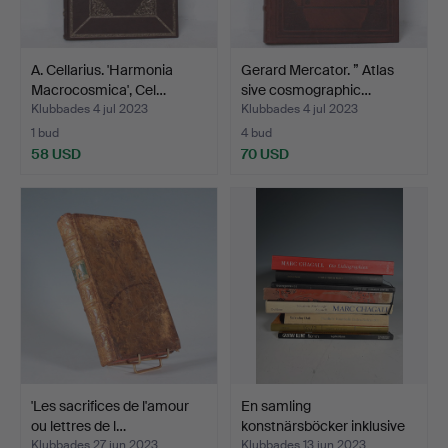
A. Cellarius. 'Harmonia
Gerard Mercator. ” Atlas
Macrocosmica', Cel…
sive cosmographic…
Klubbades 4 jul 2023
Klubbades 4 jul 2023
1 bud
4 bud
58 USD
70 USD
'Les sacrifices de l'amour
En samling
ou lettres de l…
konstnärsböcker inklusive
Gusta…
Klubbades 27 jun 2023
Klubbades 13 jun 2023