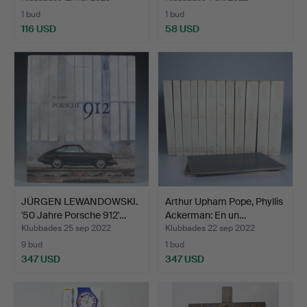
1 bud
1 bud
116 USD
58 USD
JÜRGEN LEWANDOWSKI.
Arthur Upham Pope, Phyllis
'50 Jahre Porsche 912'…
Ackerman: En un…
Klubbades 25 sep 2022
Klubbades 22 sep 2022
9 bud
1 bud
347 USD
347 USD