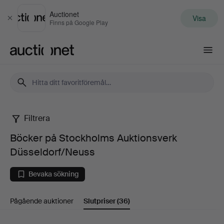
Auctionet
Visa
Stäng
Finns på Google Play
Auctionet.com
Filtrera
Böcker
Böcker på Stockholms Auktionsverk
på
Düsseldorf/Neuss
Stockholms
Bevaka sökning
Auktionsverk
Pågående auktioner
Slutpriser
(36)
Düsseldorf/Neuss