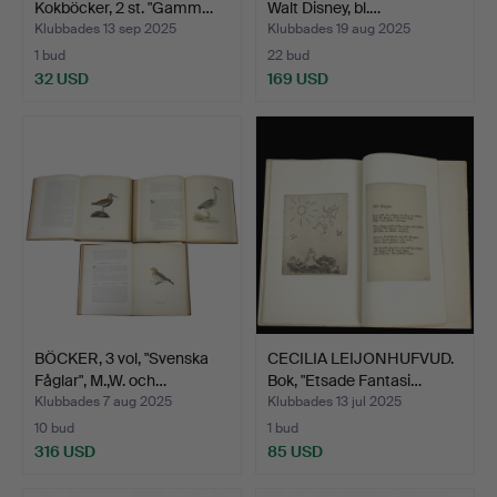
Kokböcker, 2 st. "Gamm…
Walt Disney, bl.…
Klubbades 13 sep 2025
Klubbades 19 aug 2025
1 bud
22 bud
32 USD
169 USD
BÖCKER, 3 vol, "Svenska
CECILIA LEIJONHUFVUD.
Fåglar", M.,W. och…
Bok, "Etsade Fantasi…
Klubbades 7 aug 2025
Klubbades 13 jul 2025
10 bud
1 bud
316 USD
85 USD