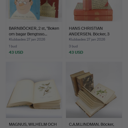
BARNBÖCKER, 2 st, "Boken
HANS CHRISTIAN
om bagar Bengtsso…
ANDERSEN. Böcker, 3
band, "…
Klubbades 27 jan 2026
Klubbades 27 jan 2026
1 bud
3 bud
43 USD
43 USD
MAGNUS, WILHELM OCH
C.A.M.LINDMAN. Böcker,