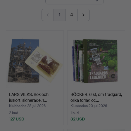
1
4
LARS VILKS. Bok och
BÖCKER, 6 st, om trädgård,
julkort, signerade, 1…
olika förlag oc…
Klubbades 28 jul 2026
Klubbades 20 jul 2026
2 bud
1 bud
127 USD
32 USD