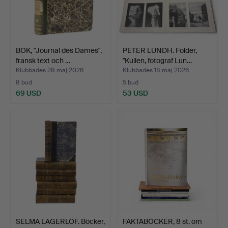
BOK, "Journal des Dames",
PETER LUNDH. Folder,
fransk text och …
"Kullen, fotograf Lun…
Klubbades 28 maj 2026
Klubbades 18 maj 2026
8 bud
5 bud
69 USD
53 USD
SELMA LAGERLÖF. Böcker,
FAKTABÖCKER, 8 st. om