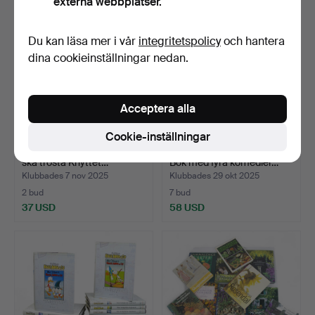
externa webbplatser.
Du kan läsa mer i vår
integritetspolicy
och hantera
dina cookieinställningar nedan.
Acceptera alla
Cookie-inställningar
TOVE JANSSON. Bok, "Vem
WILLIAM SHAKESPEARE.
ska trösta Knyttet…
Bok med fyra komedier…
Klubbades 7 nov 2025
Klubbades 29 okt 2025
2 bud
7 bud
37 USD
58 USD