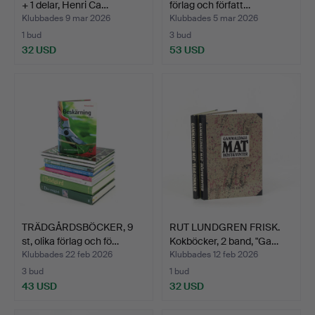
+ 1 delar, Henri Ca…
förlag och författ…
Klubbades 9 mar 2026
Klubbades 5 mar 2026
1 bud
3 bud
32 USD
53 USD
TRÄDGÅRDSBÖCKER, 9
RUT LUNDGREN FRISK.
st, olika förlag och fö…
Kokböcker, 2 band, "Ga…
Klubbades 22 feb 2026
Klubbades 12 feb 2026
3 bud
1 bud
43 USD
32 USD