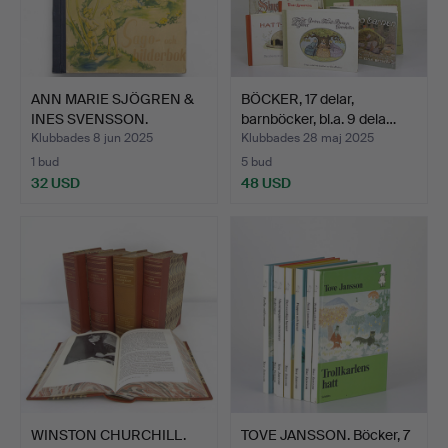
ANN MARIE SJÖGREN &
BÖCKER, 17 delar,
INES SVENSSON.
barnböcker, bl.a. 9 dela…
Barnbok…
Klubbades 8 jun 2025
Klubbades 28 maj 2025
1 bud
5 bud
32 USD
48 USD
WINSTON CHURCHILL.
TOVE JANSSON. Böcker, 7