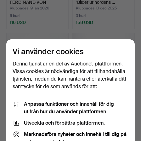
FERDINAND VON
"Bilder ur nordens …
WRIGHT. …
Klubbades 19 jan 2026
Klubbades 10 dec 2025
6 bud
3 bud
116 USD
158 USD
Vi använder cookies
Denna tjänst är en del av Auctionet-plattformen.
Vissa cookies är nödvändiga för att tillhandahålla
tjänsten, medan du kan hantera eller återkalla ditt
samtycke för de som används för att:
BIOGRAFI, "The world of
ULLA MOLIN. Bok, "Att leva
Anpassa funktioner och innehåll för dig
Coco Chanel, frien…
med trädgård", …
utifrån hur du använder plattformen.
Klubbades 10 dec 2025
Klubbades 26 nov 2025
1 bud
1 bud
Utveckla och förbättra plattformen.
32 USD
32 USD
Marknadsföra nyheter och innehåll till dig på