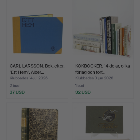
CARL LARSSON. Bok, efter,
KOKBÖCKER, 14 delar, olika
"Ett Hem", Alber…
förlag och förf…
Klubbades 14 jul 2026
Klubbades 3 jun 2026
2 bud
1 bud
37 USD
32 USD