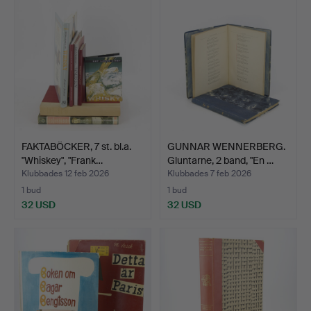
FAKTABÖCKER, 7 st. bl.a.
GUNNAR WENNERBERG.
"Whiskey", "Frank…
Gluntarne, 2 band, "En …
Klubbades 12 feb 2026
Klubbades 7 feb 2026
1 bud
1 bud
32 USD
32 USD