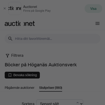
Auctionet
Visa
Stäng
Finns på Google Play
Auctionet.com
Filtrera
Böcker
Böcker på Höganäs Auktionsverk
på
Bevaka sökning
Höganäs
Pågående auktioner
Slutpriser
(180)
Auktionsverk
Slutpriser
Sortera