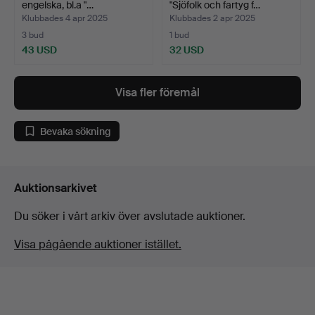
engelska, bl.a "…
"Sjöfolk och fartyg f…
Klubbades 4 apr 2025
Klubbades 2 apr 2025
3 bud
1 bud
43 USD
32 USD
Visa fler föremål
Bevaka sökning
Auktionsarkivet
Du söker i vårt arkiv över avslutade auktioner.
Visa pågående auktioner istället.