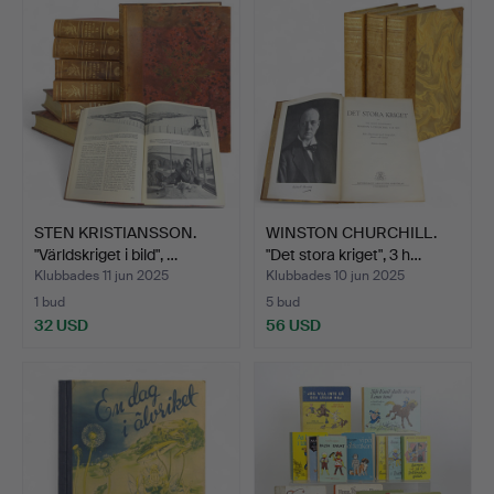
STEN KRISTIANSSON.
WINSTON CHURCHILL.
"Världskriget i bild", …
"Det stora kriget", 3 h…
Klubbades 11 jun 2025
Klubbades 10 jun 2025
1 bud
5 bud
32 USD
56 USD