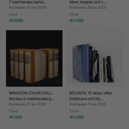
7 halvfranska band…
silver, koppar och t…
Klubbades 10 maj 2026
Klubbades 29 apr 2026
1 bud
3 bud
32 USD
43 USD
WINSTON CHURCHILL.
BÖCKER, 15 delar, olika
Böcker, 6 halvfranska b…
författare och för…
Klubbades 27 apr 2026
Klubbades 21 apr 2026
7 bud
3 bud
74 USD
43 USD