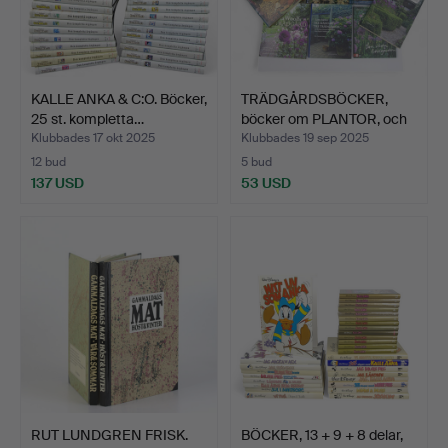
KALLE ANKA & C:O. Böcker,
TRÄDGÅRDSBÖCKER,
25 st. kompletta…
böcker om PLANTOR, och
ÖR…
Klubbades 17 okt 2025
Klubbades 19 sep 2025
12 bud
5 bud
137 USD
53 USD
RUT LUNDGREN FRISK.
BÖCKER, 13 + 9 + 8 delar,