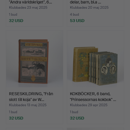
"Andra världskriget", 6…
delar, barn, bl.a …
Klubbades 23 maj 2025
Klubbades 20 maj 2025
1 bud
4 bud
32 USD
53 USD
RESESKILDRING, "Från
KOKBÖCKER, 6 band,
slott till koja" av W…
"Prinsessornas kokbok" …
Klubbades 13 maj 2025
Klubbades 29 apr 2025
1 bud
1 bud
32 USD
32 USD