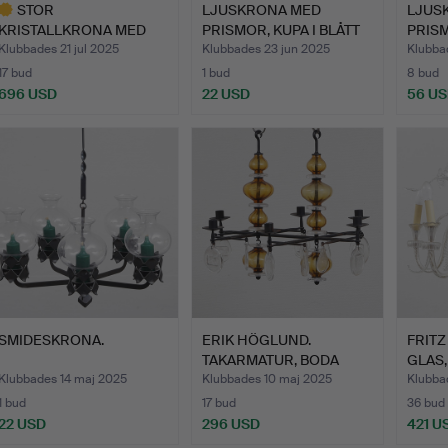
STOR
LJUSKRONA MED
LJUS
KRISTALLKRONA MED
PRISMOR, KUPA I BLÅTT
PRISM
KORGBOTTEN,
GLAS, …
DIAM 
Klubbades 21 jul 2025
Klubbades 23 jun 2025
Klubba
OSCARIA…
17 bud
1 bud
8 bud
696 USD
22 USD
56 U
valt
öremål
SMIDESKRONA.
ERIK HÖGLUND.
FRITZ
TAKARMATUR, BODA
GLAS,
SMIDE.
Klubbades 14 maj 2025
Klubbades 10 maj 2025
Klubba
1 bud
17 bud
36 bud
22 USD
296 USD
421 U