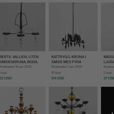
BERTIL VALLIEN. LITEN
KATTRYGG-KRONA I
MÄSS
SMIDESKRONA, BODA.
SMIDE MED FYRA
LJUS
LJUSARMAR,…
MÄSS
Klubbades 16 apr 2025
Klubbades 7 apr 2025
Klubba
1 bud
10 bud
2 bud
22 USD
64 USD
27 US