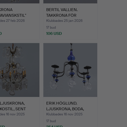
KRONA
BERTIL VALLIEN.
AVIANSKSTIL"
TAKKRONA FÖR
TALETS FÖ…
LEVANDE LJUS,…
des 27 feb 2026
Klubbades 25 jan 2026
17 bud
D
106 USD
 LJUSKRONA,
ERIK HÖGLUND.
OSTIL, SENT
LJUSKRONA, BODA,
TAL.
SWEDEN.
des 16 nov 2025
Klubbades 16 nov 2025
17 bud
USD
254 USD