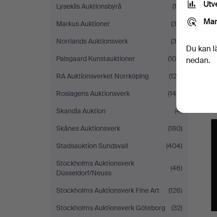
Utv
Lysekils Auktionsbyrå
(14)
Mar
Markus Auktioner
(34)
Norrlands Auktionsverk
(38)
Du kan l
Palsgaard Kunstauktioner
(106)
nedan.
RA Auktionsverket Norrköping
(122)
Roslagens Auktionsverk
(148)
Skandia Auktion
(4)
Skånes Auktionsverk
(180)
Stadsauktion Sundsvall
(404)
Stockholms Auktionsverk
(46)
Düsseldorf/Neuss
Stockholms Auktionsverk Fine Art
(126)
Stockholms Auktionsverk Göteborg
(32)