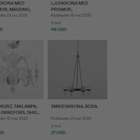
KRONA MED
LJUSKRONA MED
OR, MÄSSING,
PRISMOR,
46, 1…
GULDFÖRGYLLD, 1970-…
des 23 jun 2025
Klubbades 16 maj 2025
3 bud
SD
48 USD
 KURZ. TAKLAMPA,
SMIDESKRONA, BODA.
 ORREFORS, 1940…
des 10 maj 2025
Klubbades 24 apr 2025
2 bud
SD
27 USD