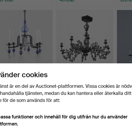
ERIK HÖGLUND. (1932-
STOR LJUSKRONA,
BERTI
vänder cookies
1998) LJUSKRONA "SH 5
GJUTJÄRN OCH
LJUS
…
MÄSSING, OSCA…
LEVAN
Klubbades 16 nov 2025
Klubbades 16 nov 2025
Klubba
änst är en del av Auctionet-plattformen. Vissa cookies är nöd
25 bud
47 bud
4 bud
illhandahålla tjänsten, medan du kan hantera eller återkalla ditt
379 USD
788 USD
37 US
 för de som används för att:
Utvalt
föremål
assa funktioner och innehåll för dig utifrån hur du använder
ttformen.