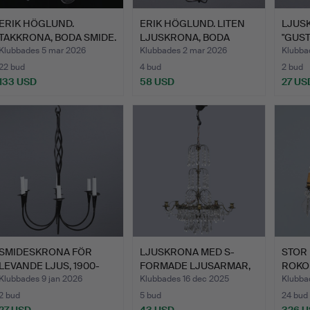
ERIK HÖGLUND.
ERIK HÖGLUND. LITEN
LJUS
TAKKRONA, BODA SMIDE.
LJUSKRONA, BODA
"GUST
SMIDE.
1900-
Klubbades 5 mar 2026
Klubbades 2 mar 2026
Klubba
22 bud
4 bud
2 bud
133 USD
58 USD
27 US
SMIDESKRONA FÖR
LJUSKRONA MED S-
STOR
LEVANDE LJUS, 1900-
FORMADE LJUSARMAR,
ROKOK
TAL.
TIDIGT …
1800-
Klubbades 9 jan 2026
Klubbades 16 dec 2025
Klubba
2 bud
5 bud
24 bud
27 USD
43 USD
326 