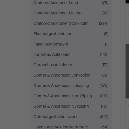
Crafoord Auktioner Lund
(79)
Crafoord Auktioner Malmö
(82)
Crafoord Auktioner Stockholm
(294)
Ekenbergs Auktioner
(8)
Falun Auktionsbyrå
(1)
Formstad Auktioner
(143)
Garpenhus Auktioner
(171)
Gomér & Andersson Jönköping
(58)
Gomér & Andersson Linköping
(375)
Gomér & Andersson Norrköping
(319)
Gomér & Andersson Nyköping
(115)
Göteborgs Auktionsverk
(351)
Halmstads Auktionskammare
(54)