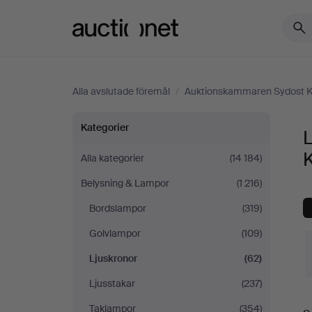
Auctionet.com
Alla avslutade föremål
/
Auktionskammaren Sydost 
Ljuskronor
Kategorier
på
Alla kategorier
(14 184)
Belysning & Lampor
(1 216)
Auktionskammaren
Bordslampor
(319)
Sydost
Golvlampor
(109)
Kalmar
Ljuskronor
(62)
Ljusstakar
(237)
S
Taklampor
(354)