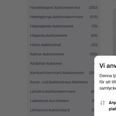
Handelslagret Auktionsservice
(200)
Helsingborgs Auktionskammare
(515)
Hälsinglands Auktionsverk
(79)
Höganäs Auktionsverk
(99)
Höörs Auktionshall
(30)
Kalmar Auktionsverk
(156)
Karljohan Auktioner
(3)
Vi an
Karlstad Hammarö Auktionsverk
(294)
Denna tj
för att t
Kunst- und Auktionshaus Kleinhenz
(2)
samtycke
Laholms Auktionskammare
(84)
Lawrences Auctioneers
(74)
Anp
pla
Limhamns Auktionsbyrå
(51)