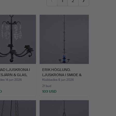
1
2
AD LJUSKRONA I
ERIK HÖGLUND.
SJÄRN & GLAS,
LJUSKRONA I SMIDE &
GLAS, BO…
des 14 jun 2026
Klubbades 8 jun 2026
21 bud
D
103 USD