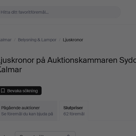
Kalmar
/
Belysning & Lampor
/
Ljuskronor
Ljuskronor på Auktionskammaren Syd
Kalmar
Bevaka sökning
Pågående auktioner
Slutpriser
Se föremål du kan bjuda på
62 föremål
lutpriser