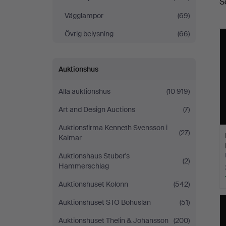
S
Vägglampor
(69)
Övrig belysning
(66)
Auktionshus
Alla auktionshus
(10 919)
Art and Design Auctions
(7)
Auktionsfirma Kenneth Svensson i
(27)
Kalmar
Auktionshaus Stuber's
(2)
Hammerschlag
Auktionshuset Kolonn
(542)
Auktionshuset STO Bohuslän
(51)
Auktionshuset Thelin & Johansson
(200)