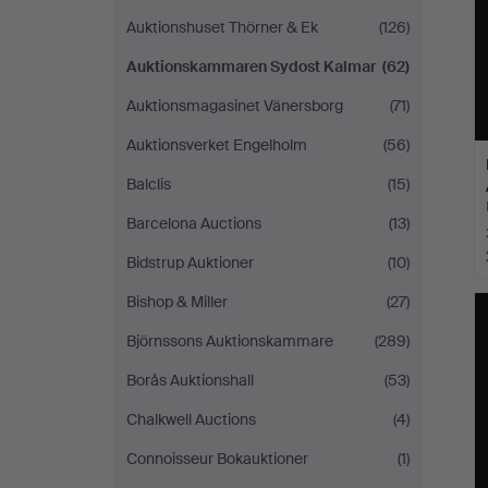
Auktionshuset Thörner & Ek
(126)
Auktionskammaren Sydost Kalmar
(62)
Auktionsmagasinet Vänersborg
(71)
Auktionsverket Engelholm
(56)
Balclis
(15)
Barcelona Auctions
(13)
Bidstrup Auktioner
(10)
Bishop & Miller
(27)
Björnssons Auktionskammare
(289)
Borås Auktionshall
(53)
Chalkwell Auctions
(4)
Connoisseur Bokauktioner
(1)