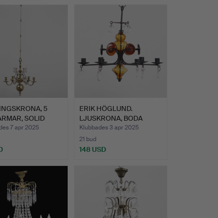
INGSKRONA, 5
ERIK HÖGLUND.
ARMAR, SOLID
LJUSKRONA, BODA
ING,…
SMIDE.
des 7 apr 2025
Klubbades 3 apr 2025
21 bud
D
148 USD