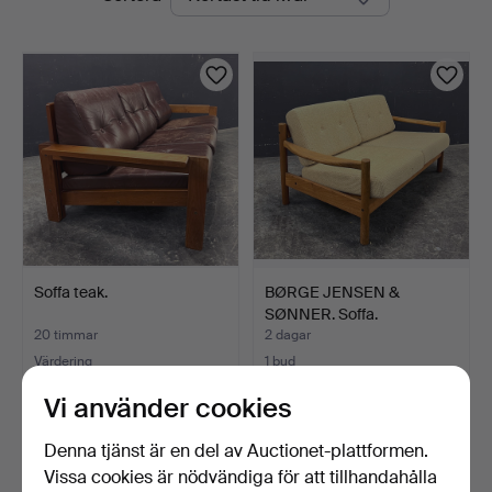
auktioner
Soffa teak.
BØRGE JENSEN &
SØNNER. Soffa.
20 timmar
2 dagar
Värdering
1 bud
231 USD
173 USD
Vi använder cookies
Denna tjänst är en del av Auctionet-plattformen.
Vissa cookies är nödvändiga för att tillhandahålla