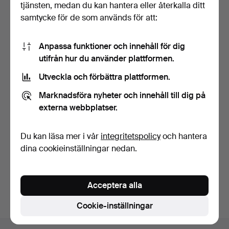
tjänsten, medan du kan hantera eller återkalla ditt
samtycke för de som används för att:
Anpassa funktioner och innehåll för dig
utifrån hur du använder plattformen.
Utveckla och förbättra plattformen.
OLE WANSCHER. Soffa för
Cado.
Marknadsföra nyheter och innehåll till dig på
5 dagar
externa webbplatser.
Värdering
750 USD
Du kan läsa mer i vår
integritetspolicy
och hantera
dina cookieinställningar nedan.
Bevaka sökning
Du kan också söka i
vårt arkiv med avslutade auktioner
.
Acceptera alla
Cookie-inställningar
Sidfotsnavigation