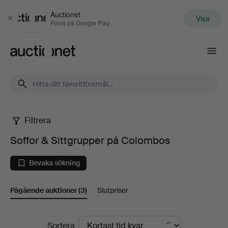
Auctionet
Visa
Stäng
Finns på Google Play
Auctionet.com
Filtrera
Soffor
Soffor & Sittgrupper på Colombos
&
Bevaka sökning
Sittgrupper
Pågående auktioner
(3)
Slutpriser
på
Colombos
Pågående
Sortera