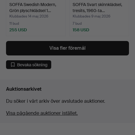
SOFFA Swedish Modern,
SOFFA Svart skinnklädsel,
Grön plyschklädsel 1…
tresits, 1960-ta…
Klubbades 14 maj 2026
Klubbades 9 maj 2026
11 bud
7 bud
255 USD
158 USD
Visa fler föremål
Bevaka sökning
Auktionsarkivet
Du söker i vårt arkiv över avslutade auktioner.
Visa pågående auktioner istället.