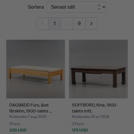
Slutpriser
Sortera
Hammarö
Auktionsverk
1
…
9
DAGBÄDD Furu, ljust
SOFFBORD, Kina, 1900-
fårskinn, 1900-talets …
talets mitt.
Klubbades 7 aug 2026
Klubbades 26 jul 2026
19 bud
23 bud
326 USD
179 USD