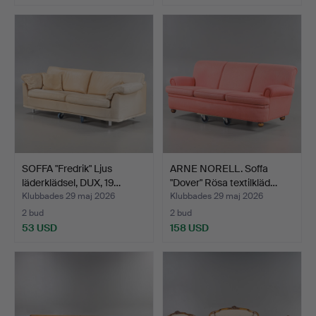
SOFFA "Fredrik" Ljus
ARNE NORELL. Soffa
läderklädsel, DUX, 19…
"Dover" Rösa textilkläd…
Klubbades 29 maj 2026
Klubbades 29 maj 2026
2 bud
2 bud
53 USD
158 USD