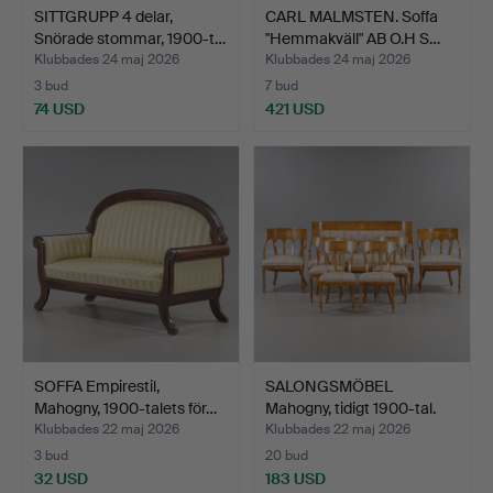
SITTGRUPP 4 delar,
CARL MALMSTEN. Soffa
Snörade stommar, 1900-t…
"Hemmakväll" AB O.H S…
Klubbades 24 maj 2026
Klubbades 24 maj 2026
3 bud
7 bud
74 USD
421 USD
SOFFA Empirestil,
SALONGSMÖBEL
Mahogny, 1900-talets för…
Mahogny, tidigt 1900-tal.
Klubbades 22 maj 2026
Klubbades 22 maj 2026
3 bud
20 bud
32 USD
183 USD