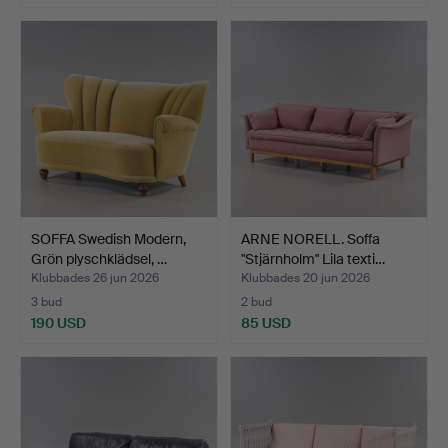
SOFFA Swedish Modern,
ARNE NORELL. Soffa
Grön plyschklädsel, …
"Stjärnholm" Lila texti…
Klubbades 26 jun 2026
Klubbades 20 jun 2026
3 bud
2 bud
190 USD
85 USD