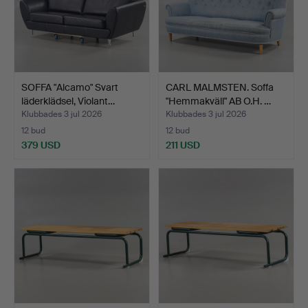
SOFFA "Alcamo" Svart
CARL MALMSTEN. Soffa
läderklädsel, Violant…
"Hemmakväll" AB O.H. …
Klubbades 3 jul 2026
Klubbades 3 jul 2026
12 bud
12 bud
379 USD
211 USD