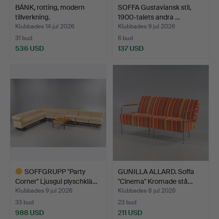
BÄNK, rotting, modern
SOFFA Gustaviansk stil,
tillverkning.
1900-talets andra …
Klubbades 14 jul 2026
Klubbades 9 jul 2026
31 bud
6 bud
536 USD
137 USD
SOFFGRUPP "Party
GUNILLA ALLARD. Soffa
Corner" Ljusgul plyschklä…
"Cinema" Kromade stå…
Klubbades 9 jul 2026
Klubbades 8 jul 2026
33 bud
23 bud
988 USD
211 USD