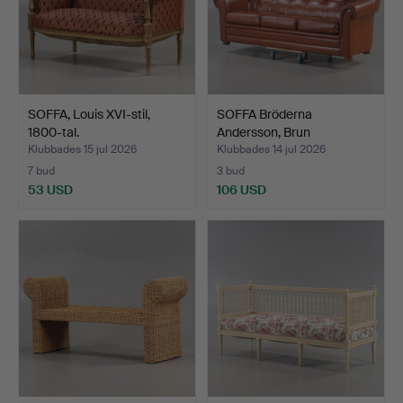
SOFFA, Louis XVI-stil,
SOFFA Bröderna
1800-tal.
Andersson, Brun
läderklädse…
Klubbades 15 jul 2026
Klubbades 14 jul 2026
7 bud
3 bud
53 USD
106 USD