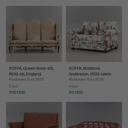
SOFFA, Queen Anne-stil,
SOFFA, Bröderna
1800-tal, England.
Andersson, 1900-talets
and…
Klubbades 15 jul 2026
Klubbades 15 jul 2026
5 bud
6 bud
200 USD
90 USD