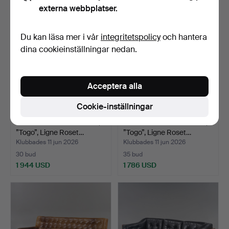
externa webbplatser.
Du kan läsa mer i vår
integritetspolicy
och hantera
dina cookieinställningar nedan.
Acceptera alla
Cookie-inställningar
MICHEL DUCAROY. Soffa,
MICHEL DUCAROY. Soffa,
”Togo”, Ligne Roset…
”Togo”, Ligne Roset…
Klubbades 11 jun 2026
Klubbades 11 jun 2026
30 bud
35 bud
1 944 USD
1 786 USD