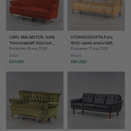
CARL MALMSTEN. Soffa
UTDRAGSSOFFA Furu,
"Hemmakväll" Röd text…
1800-talets andra hälft.
Klubbades 16 maj 2026
Klubbades 15 maj 2026
2 bud
14 bud
53 USD
106 USD