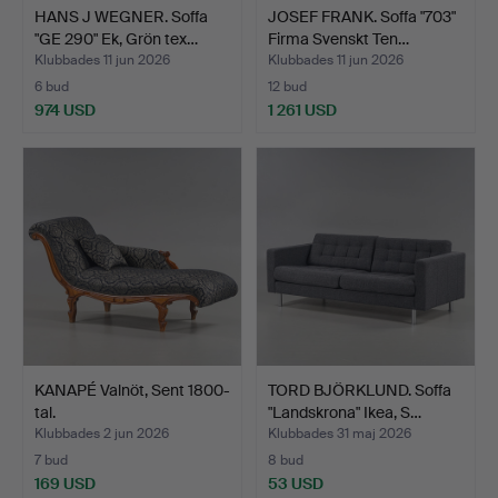
HANS J WEGNER. Soffa
JOSEF FRANK. Soffa "703"
"GE 290" Ek, Grön tex…
Firma Svenskt Ten…
Klubbades 11 jun 2026
Klubbades 11 jun 2026
6 bud
12 bud
974 USD
1 261 USD
KANAPÉ Valnöt, Sent 1800-
TORD BJÖRKLUND. Soffa
tal.
"Landskrona" Ikea, S…
Klubbades 2 jun 2026
Klubbades 31 maj 2026
7 bud
8 bud
169 USD
53 USD