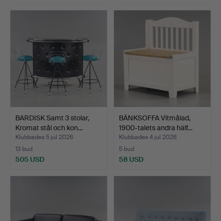
Utvalt
föremål
BARDISK Samt 3 stolar,
BÄNKSOFFA Vitmålad,
Kromat stål och kon…
1900-talets andra hälf…
Klubbades 5 jul 2026
Klubbades 4 jul 2026
13 bud
5 bud
505 USD
58 USD