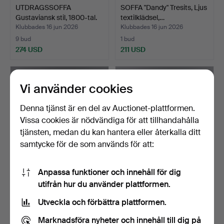
UTDRAGSSOFFA
SOFFA "Dandy" Tresits, Ljus
Gustaviansk stil, 1800-tal.
textilklädsel,…
Klubbades 16 jun 2026
Klubbades 16 jun 2026
9 bud
1 bud
274 USD
211 USD
Vi använder cookies
Denna tjänst är en del av Auctionet-plattformen.
Vissa cookies är nödvändiga för att tillhandahålla
tjänsten, medan du kan hantera eller återkalla ditt
samtycke för de som används för att:
Anpassa funktioner och innehåll för dig
CARL MALMSTEN. Soffa
ALF SVENSSON &
utifrån hur du använder plattformen.
"Visingsö" 1900-talet…
YNGVAR SANDSTRÖM.
Dagbädd /…
Klubbades 15 jun 2026
Klubbades 15 jun 2026
Utveckla och förbättra plattformen.
9 bud
4 bud
253 USD
308 USD
Marknadsföra nyheter och innehåll till dig på