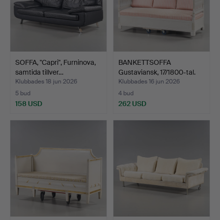
SOFFA, "Capri", Furninova,
BANKETTSOFFA
samtida tillver…
Gustaviansk, 17/1800-tal.
Klubbades 18 jun 2026
Klubbades 16 jun 2026
5 bud
4 bud
158 USD
262 USD