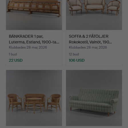
BÄNKRADER 1 par,
SOFFA & 2 FÅTÖLJER
Luterma, Estland, 1900-ta…
Rokokostil, Valnöt, 190…
Klubbades 28 maj 2026
Klubbades 28 maj 2026
1 bud
12 bud
22 USD
106 USD