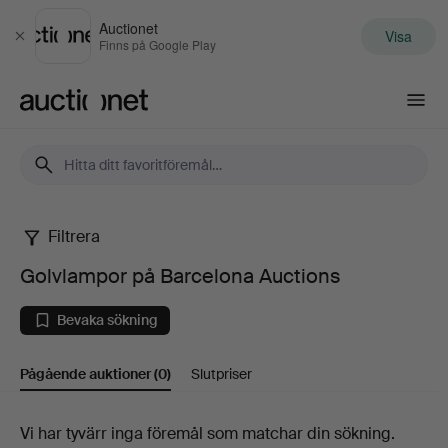
Auctionet
Visa
Stäng
Finns på Google Play
Auctionet.com
Filtrera
Golvlampor
Golvlampor på Barcelona Auctions
på
Bevaka sökning
Barcelona
Pågående auktioner
(0)
Slutpriser
Auctions
Pågående
Vi har tyvärr inga föremål som matchar din sökning.