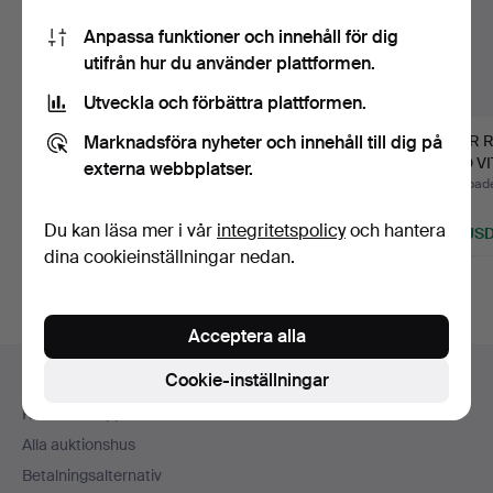
Anpassa funktioner och innehåll för dig
utifrån hur du använder plattformen.
Utveckla och förbättra plattformen.
Marknadsföra nyheter och innehåll till dig på
GOLVLAMPA I
CLAUDIO SALOCCHI.
STOR 
FÖRGULT TRÄ.
LUMENFORM. ZEA-
MED VI
externa webbplatser.
LAMPA I M…
Klubbades 11 jun 2026
Klubbades 7 maj 2026
Klubbad
3 bud
9 bud
1 bud
Du kan läsa mer i vår
integritetspolicy
och hantera
81 USD
416 USD
174 US
dina cookieinställningar nedan.
Acceptera alla
Sidfotsnavigation
Cookie-inställningar
Hjälp och kontakt
Kontakta support
Alla auktionshus
Betalningsalternativ