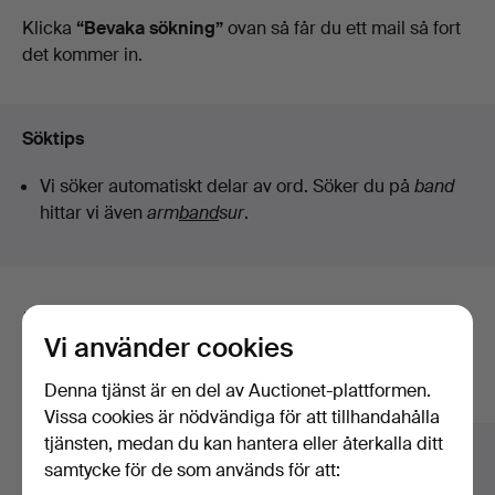
auktioner
Klicka
“Bevaka sökning”
ovan så får du ett mail så fort
det kommer in.
Söktips
Vi söker automatiskt delar av ord. Söker du på
band
hittar vi även
arm
band
sur
.
Här är föremål från vårt arkiv som
Vi använder cookies
matchar din sökning
Denna tjänst är en del av Auctionet-plattformen.
Visa alla föremål
Vissa cookies är nödvändiga för att tillhandahålla
tjänsten, medan du kan hantera eller återkalla ditt
samtycke för de som används för att: