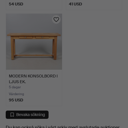
54 USD
41 USD
MODERN KONSOLBORD I
LJUS EK.
5 dagar
Värdering
95 USD
Bevaka sökning
Du kan också söka i
vårt arkiv med avslutade auktioner
.