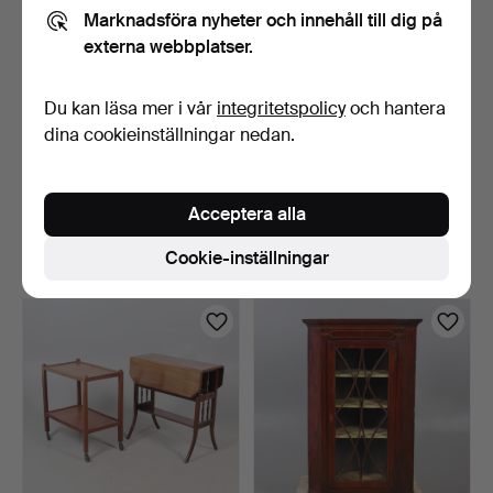
Marknadsföra nyheter och innehåll till dig på
externa webbplatser.
Du kan läsa mer i vår
integritetspolicy
och hantera
dina cookieinställningar nedan.
HALVRUNT FÄLLBART
SIDOBORD I MAHOGNY
SPELBORD.
MED OGEE-PROFIL,
Acceptera alla
TVÄTTS…
4 dagar
4 dagar
Värdering
1 bud
Cookie-inställningar
54 USD
34 USD