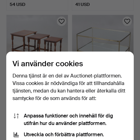
54 USD
41 USD
Vi använder cookies
Denna tjänst är en del av Auctionet-plattformen.
Vissa cookies är nödvändiga för att tillhandahålla
SATSOM BORD, TRE
SOHOBORD I FÖRGYLLD
DELAR, EK.
METALL I TVÅ NIVÅER.
tjänsten, medan du kan hantera eller återkalla ditt
3 dagar
4 dagar
samtycke för de som används för att:
Värdering
Värdering
34 USD
41 USD
Anpassa funktioner och innehåll för dig
utifrån hur du använder plattformen.
Utveckla och förbättra plattformen.