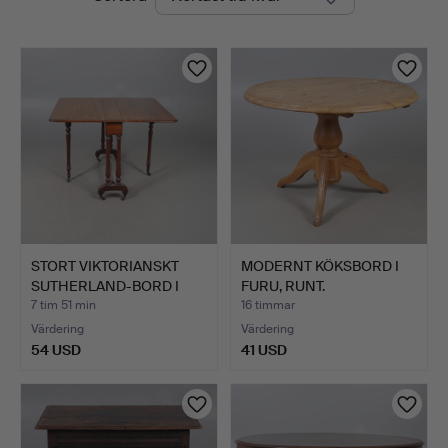
auktioner
STORT VIKTORIANSKT
MODERNT KÖKSBORD I
SUTHERLAND-BORD I
FURU, RUNT.
MAHOG…
7 tim 51 min
16 timmar
Värdering
Värdering
54 USD
41 USD