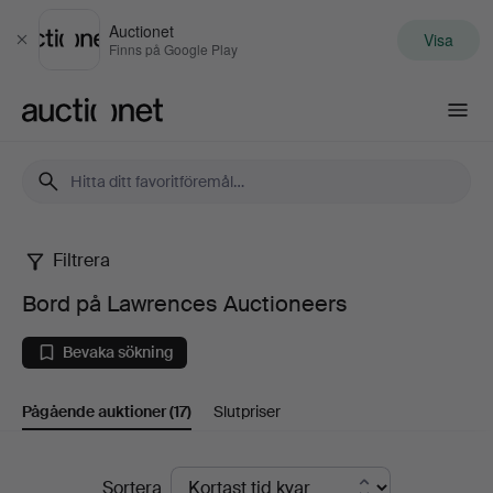
Auctionet
Visa
Stäng
Finns på Google Play
Auctionet.com
Filtrera
Bord
Bord på Lawrences Auctioneers
på
Bevaka sökning
Lawrences
Pågående auktioner
(17)
Slutpriser
Auctioneers
Pågående
Sortera