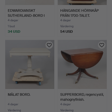
EDWARDIANSKT
HÄNGANDE HÖRNKÅP
SUTHERLAND-BORD I
FRÅN 1700-TALET.
MAHOGNY SAM…
4 dagar
4 dagar
1 bud
Värdering
34 USD
54 USD
MÅLAT BORD.
SUPPERBORD, regencystil,
mahognyfinish.
4 dagar
4 dagar
Värdering
Värdering