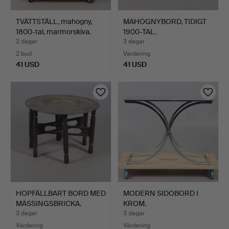
TVÄTTSTÄLL, mahogny,
MAHOGNYBORD, TIDIGT
1800-tal, marmorskiva.
1900-TAL.
2 dagar
3 dagar
2 bud
Värdering
41 USD
41 USD
HOPFÄLLBART BORD MED
MODERN SIDOBORD I
MÄSSINGSBRICKA.
KROM.
3 dagar
3 dagar
Värdering
Värdering