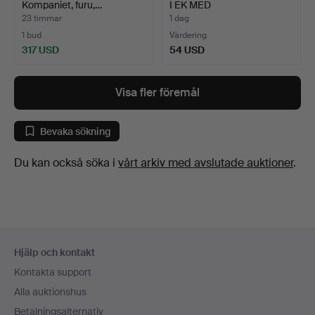
Kompaniet, furu,…
I EK MED
UTDRAGSSKIVO…
23 timmar
1 dag
1 bud
Värdering
317 USD
54 USD
Visa fler föremål
Bevaka sökning
Du kan också söka i
vårt arkiv med avslutade auktioner
.
Sidfotsnavigation
Hjälp och kontakt
Kontakta support
Alla auktionshus
Betalningsalternativ