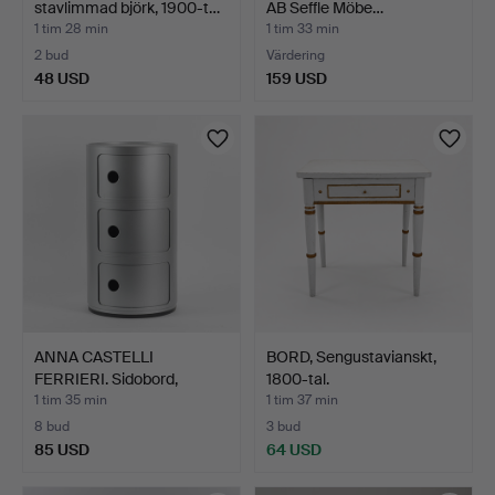
stavlimmad björk, 1900-t…
AB Seffle Möbe…
1 tim 28 min
1 tim 33 min
2 bud
Värdering
48 USD
159 USD
ANNA CASTELLI
BORD, Sengustavianskt,
FERRIERI. Sidobord,
1800-tal.
"Componi…
1 tim 35 min
1 tim 37 min
8 bud
3 bud
85 USD
64 USD