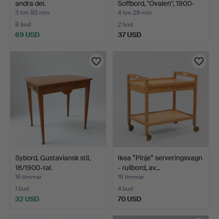
andra del.
Soffbord, "Ovalen", 1900-
ta…
3 tim 50 min
4 tim 29 min
8 bud
2 bud
69 USD
37 USD
Sybord, Gustaviansk stil,
Ikea ”Pinje” serveringsvagn
18/1900-tal.
- rullbord, av…
16 timmar
16 timmar
1 bud
4 bud
32 USD
70 USD