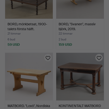
BORD, mörkbetsat, 1900-
BORD, "Svanen", massiv
talets första hälft.
björk, 2019.
21 timmar
22 timmar
6 bud
2 bud
59 USD
159 USD
MATBORD. "Lovö", Nordiska
KONTINENTALT MATBORD