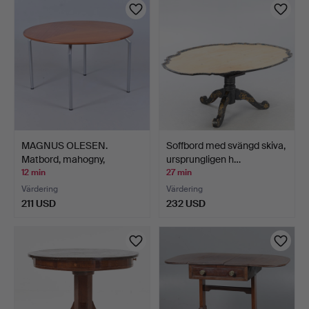
MAGNUS OLESEN.
Soffbord med svängd skiva,
Matbord, mahogny,
ursprungligen h…
Danmark.
12 min
27 min
Värdering
Värdering
211 USD
232 USD