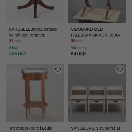
KARUSELLBORD, betsad
SIDOBORD MED
valnöt och rotfaner.
FÄLLBARA SKIVOR, 1800-
TAL, MA…
34 min
36 min
6 bud
Värdering
306 USD
54 USD
Tricoteuse-bord i Louis
SÄNGBORD, 3 st, bemålat