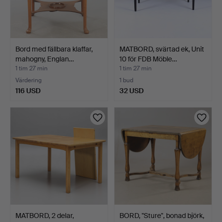
Bord med fällbara klaffar,
MATBORD, svärtad ek, Unit
mahogny, Englan…
10 för FDB Möble…
1 tim 27 min
1 tim 27 min
Värdering
1 bud
116 USD
32 USD
MATBORD, 2 delar,
BORD, "Sture", bonad björk,