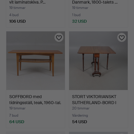
vit laminatskiva. P…
Danmark, 1800-talets …
19 timmar
19 timmar
4 bud
1 bud
106 USD
32 USD
SOFFBORD med
STORT VIKTORIANSKT
tidningsställ, teak, 1960-tal.
SUTHERLAND-BORD I
MAHOG…
19 timmar
20 timmar
7 bud
Värdering
64 USD
54 USD