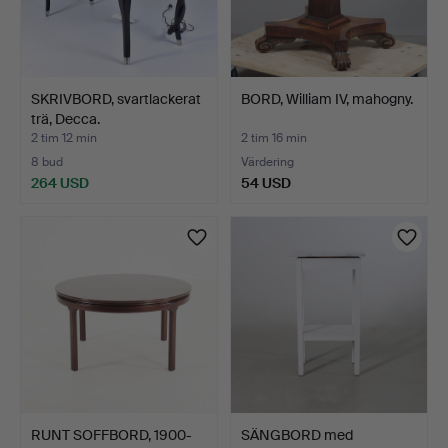
SKRIVBORD, svartlackerat
BORD, William IV, mahogny.
trä, Decca.
2 tim 12 min
2 tim 16 min
8 bud
Värdering
264 USD
54 USD
RUNT SOFFBORD, 1900-
SÄNGBORD med