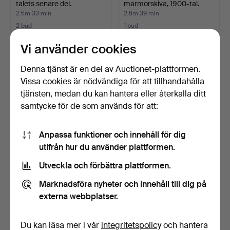
talets senare del.
marmorskiva, 1900-tal.
2 tim 33 min
2 tim 39 min
2 bud
1 bud
43 USD
32 USD
Vi använder cookies
Denna tjänst är en del av Auctionet-plattformen.
Vissa cookies är nödvändiga för att tillhandahålla
tjänsten, medan du kan hantera eller återkalla ditt
samtycke för de som används för att:
Anpassa funktioner och innehåll för dig
utifrån hur du använder plattformen.
Utveckla och förbättra plattformen.
SIDOBORD, Sverige 1800-
SKRIVBORD. Teak.
talets senare del.
1950/60-tal. Omärkt.
Marknadsföra nyheter och innehåll till dig på
2 tim 40 min
2 tim 42 min
externa webbplatser.
3 bud
10 bud
53 USD
138 USD
Du kan läsa mer i vår
integritetspolicy
och hantera