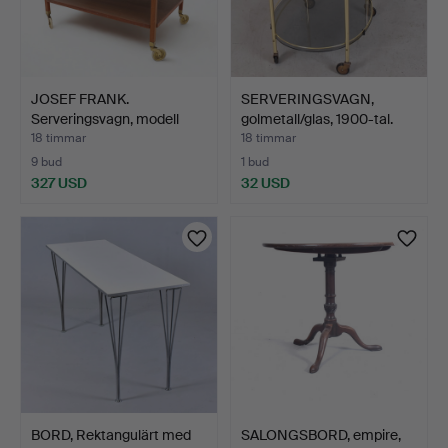
JOSEF FRANK.
SERVERINGSVAGN,
Serveringsvagn, modell
golmetall/glas, 1900-tal.
2177, …
18 timmar
18 timmar
9 bud
1 bud
327 USD
32 USD
BORD, Rektangulärt med
SALONGSBORD, empire,