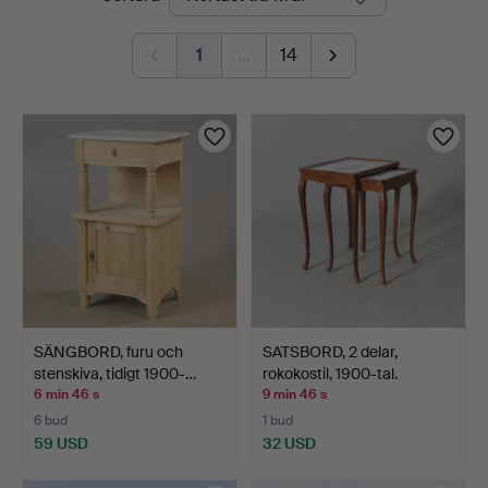
auktioner
1
…
14
SÄNGBORD, furu och
SATSBORD, 2 delar,
stenskiva, tidigt 1900-…
rokokostil, 1900-tal.
6 min 46 s
9 min 46 s
6 bud
1 bud
59 USD
32 USD