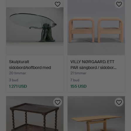
Skulpturalt
VILLY NØRGAARD. ETT
sidobord/soffbord med
PAR sängbord / sidobor…
kvinnlig…
20 timmar
21 timmar
3 bud
7 bud
1 271 USD
155 USD