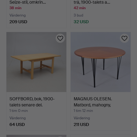
Seize-stil, omkrin…
trä, 1900-talets a…
38 min
42 min
Värdering
3 bud
209 USD
32 USD
SOFFBORD, bok, 1900-
MAGNUS OLESEN.
talets senare del.
Matbord, mahogny,
Danmark.
1 tim 0 min
1 tim 12 min
Värdering
Värdering
64 USD
211 USD