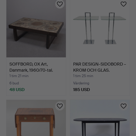
SOFFBORD, OX Art,
PAR DESIGN-SIDOBORD –
Danmark, 1960/70-tal.
KROM OCH GLAS.
1 tim 21 min
1 tim 25 min
6 bud
Värdering
48 USD
185 USD