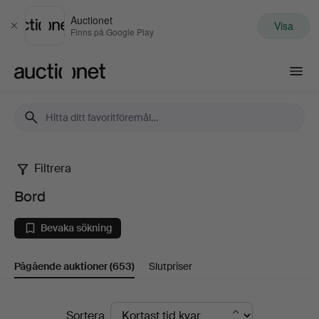
Auctionet
Visa
Stäng
Finns på Google Play
Auctionet.com
Filtrera
Bord
Bord
Bevaka sökning
Pågående auktioner
(653)
Slutpriser
Pågående
Sortera