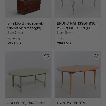
Sminkbord med spegel,
BRUNO MATHSSON (1907-
fanerat med mahogny,…
1988) & PIET HEIN (19…
3 tim 21 min
3 tim 46 min
Värdering
4 bud
232 USD
264 USD
SOFFBORD, 1900-talets
CARL MALMSTEN.