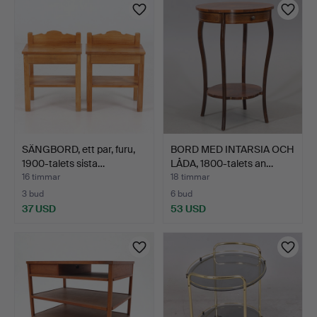
SÄNGBORD, ett par, furu,
BORD MED INTARSIA OCH
1900-talets sista…
LÅDA, 1800-talets an…
16 timmar
18 timmar
3 bud
6 bud
37 USD
53 USD