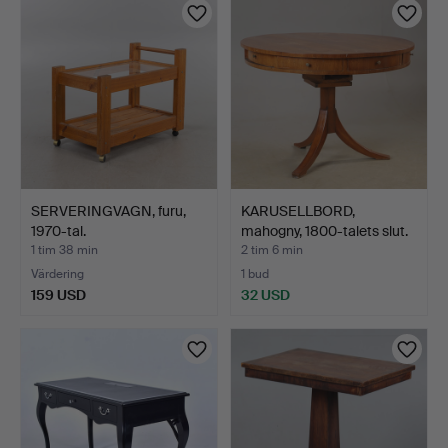
SERVERINGVAGN, furu,
KARUSELLBORD,
1970-tal.
mahogny, 1800-talets slut.
1 tim 38 min
2 tim 6 min
Värdering
1 bud
159 USD
32 USD