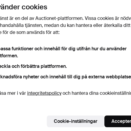
uktioner
vänder cookies
licka
“Bevaka sökning”
ovan så får du ett mail så
ort det kommer in.
änst är en del av Auctionet-plattformen. Vissa cookies är nöd
illhandahålla tjänsten, medan du kan hantera eller återkalla ditt
 för de som används för att:
 som matchar din sökning
assa funktioner och innehåll för dig utifrån hur du använder
ttformen.
eckla och förbättra plattformen.
knadsföra nyheter och innehåll till dig på externa webbplatse
äsa mer i vår
integritetspolicy
och hantera dina cookieinställn
Cookie-inställningar
Accepter
skt, 17/1800-
ALVAR AALTO. KLAFFBORD,
AINO AALTO.