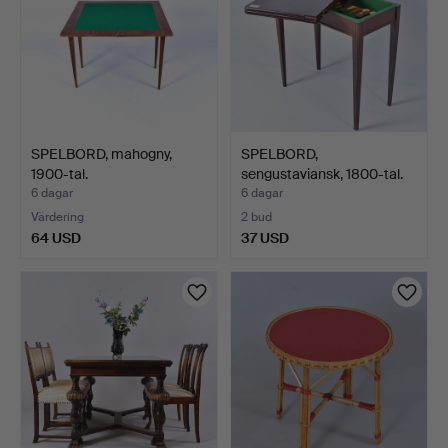
SPELBORD, mahogny,
SPELBORD,
1900-tal.
sengustaviansk, 1800-tal.
6 dagar
6 dagar
Värdering
2 bud
64 USD
37 USD