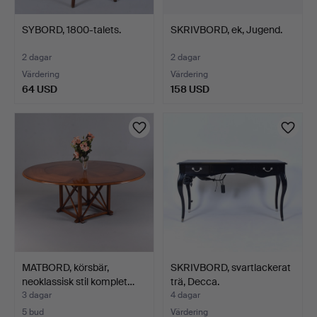
SYBORD, 1800-talets.
SKRIVBORD, ek, Jugend.
2 dagar
2 dagar
Värdering
Värdering
64 USD
158 USD
MATBORD, körsbär,
SKRIVBORD, svartlackerat
neoklassisk stil komplet…
trä, Decca.
3 dagar
4 dagar
5 bud
Värdering