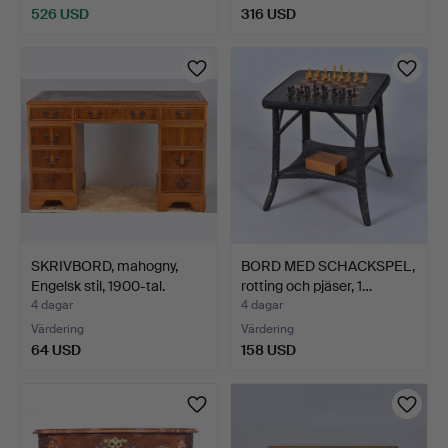
526 USD
316 USD
SKRIVBORD, mahogny,
BORD MED SCHACKSPEL,
Engelsk stil, 1900-tal.
rotting och pjäser, 1…
4 dagar
4 dagar
Värdering
Värdering
64 USD
158 USD