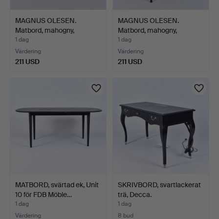
MAGNUS OLESEN.
MAGNUS OLESEN.
Matbord, mahogny,
Matbord, mahogny,
Danmark.
Danmark.
1 dag
1 dag
Värdering
Värdering
211 USD
211 USD
MATBORD, svärtad ek, Unit
SKRIVBORD, svartlackerat
10 för FDB Möble…
trä, Decca.
1 dag
1 dag
Värdering
8 bud