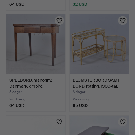
64 USD
32 USD
SPELBORD, mahogny,
BLOMSTERBORD SAMT
Danmark, empire.
BORD, rotting, 1900-tal.
5 dagar
6 dagar
Värdering
Värdering
64 USD
85 USD