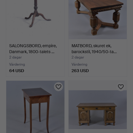
SALONGSBORD, empire,
MATBORD, skuret ek,
Danmark, 1800-talets …
barockstil, 1940/50-ta…
2 dagar
2 dagar
Värdering
Värdering
64 USD
263 USD