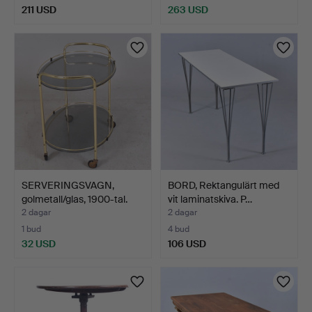
211 USD
263 USD
SERVERINGSVAGN,
BORD, Rektangulärt med
golmetall/glas, 1900-tal.
vit laminatskiva. P…
2 dagar
2 dagar
1 bud
4 bud
32 USD
106 USD