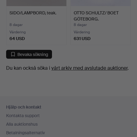
SIDO/LAMPBORD, teak.
OTTO SCHULTZ/ BOET
GÖTEBORG.
TILLSKRIVEN. …
8 dagar
8 dagar
Värdering
Värdering
64 USD
631 USD
Bevaka sökning
Du kan också söka i
vårt arkiv med avslutade auktioner
.
Sidfotsnavigation
Hjälp och kontakt
Kontakta support
Alla auktionshus
Betalningsalternativ