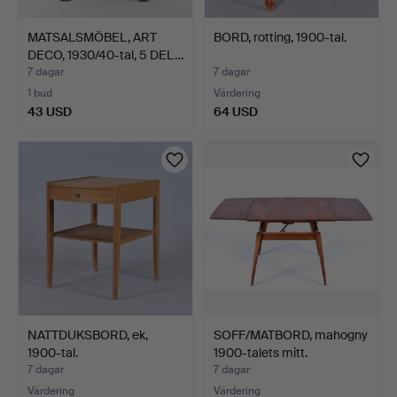
MATSALSMÖBEL, ART
BORD, rotting, 1900-tal.
DECO, 1930/40-tal, 5 DEL…
7 dagar
7 dagar
1 bud
Värdering
43 USD
64 USD
NATTDUKSBORD, ek,
SOFF/MATBORD, mahogny
1900-tal.
1900-talets mitt.
7 dagar
7 dagar
Värdering
Värdering