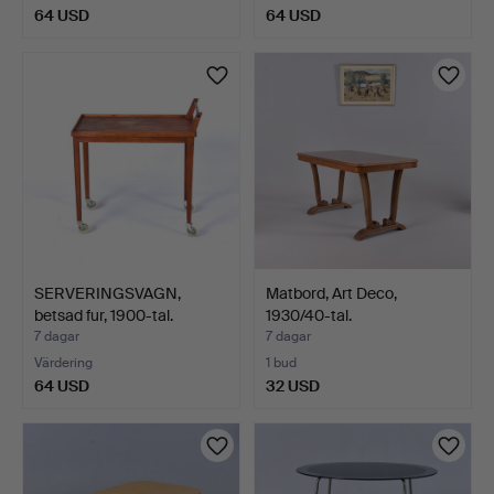
64 USD
64 USD
SERVERINGSVAGN,
Matbord, Art Deco,
betsad fur, 1900-tal.
1930/40-tal.
7 dagar
7 dagar
Värdering
1 bud
64 USD
32 USD