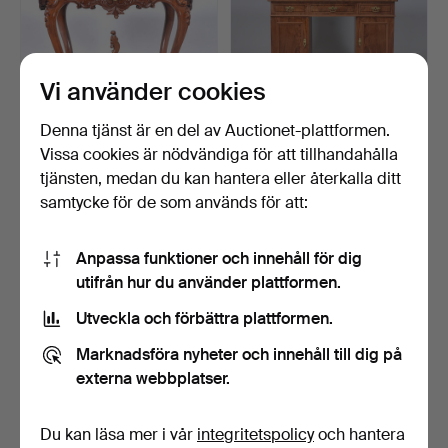
Vi använder cookies
Denna tjänst är en del av Auctionet-plattformen.
Vissa cookies är nödvändiga för att tillhandahålla
KONSOLBORD, valnöt,
SKRIVBORD, valnöt med
Rokokostil, 1800-talet…
läderklädd skiva, se…
tjänsten, medan du kan hantera eller återkalla ditt
4 dagar
4 dagar
samtycke för de som används för att:
1 bud
Värdering
33 USD
158 USD
Anpassa funktioner och innehåll för dig
utifrån hur du använder plattformen.
Utveckla och förbättra plattformen.
Marknadsföra nyheter och innehåll till dig på
externa webbplatser.
Du kan läsa mer i vår
integritetspolicy
och hantera