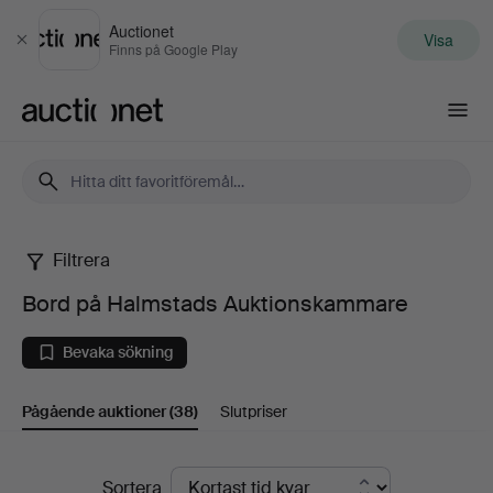
Auctionet
Visa
Stäng
Finns på Google Play
Auctionet.com
Filtrera
Bord
Bord på Halmstads Auktionskammare
på
Bevaka sökning
Halmstads
Pågående auktioner
(38)
Slutpriser
Auktionskammare
Pågående
Sortera