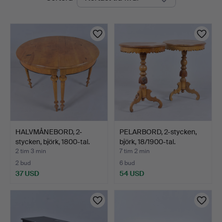
auktioner
HALVMÅNEBORD, 2-
PELARBORD, 2-stycken,
stycken, björk, 1800-tal.
björk, 18/1900-tal.
2 tim 3 min
7 tim 2 min
2 bud
6 bud
37 USD
54 USD