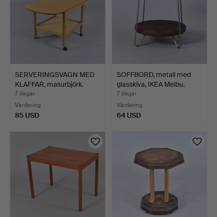
SERVERINGSVAGN MED
SOFFBORD, metall med
KLAFFAR, masurbjörk.
glasskiva, IKEA Melbu.
7 dagar
7 dagar
Värdering
Värdering
85 USD
64 USD