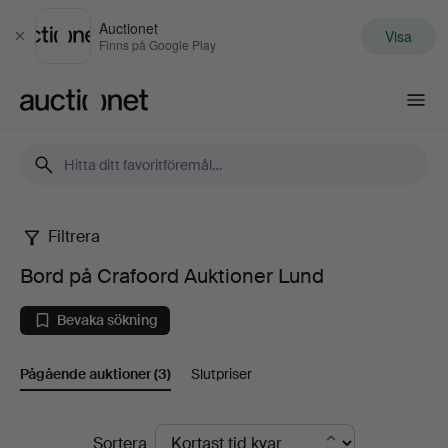
Auctionet
Visa
Stäng
Finns på Google Play
Auctionet.com
Filtrera
Bord
Bord på Crafoord Auktioner Lund
på
Bevaka sökning
Crafoord
Pågående auktioner
(3)
Slutpriser
Auktioner
Lund
Pågående
Sortera