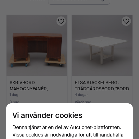
auktioner
SKRIVBORD,
ELSA STACKELBERG.
MAHOGNYFANÉR,
TRÄDGÅRDSBORD, "BORD
REIJMERS MÖBLER.
65"…
1 dag
4 dagar
3 bud
Värdering
43 USD
633 USD
Vi använder cookies
Denna tjänst är en del av Auctionet-plattformen.
Vissa cookies är nödvändiga för att tillhandahålla