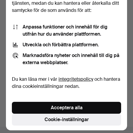
tjänsten, medan du kan hantera eller återkalla ditt
samtycke för de som används för att:
Anpassa funktioner och innehåll för dig
utifrån hur du använder plattformen.
Utveckla och förbättra plattformen.
ULLA CHRISTIANSSON.
MATBORD, "TRIPPO", KAR…
Marknadsföra nyheter och innehåll till dig på
5 dagar
externa webbplatser.
1 bud
32 USD
Du kan läsa mer i vår
integritetspolicy
och hantera
dina cookieinställningar nedan.
Bevaka sökning
Du kan också söka i
vårt arkiv med avslutade auktioner
.
Acceptera alla
Cookie-inställningar
Sidfotsnavigation