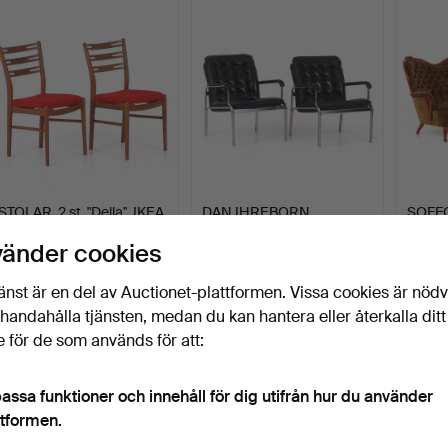
STOLAR, 2 st, "Della", IKEA.
DAN IHREBORN.
SOFFG
1960-tal.
Karmstolar, 2 st, stålrör.
nyroko
vänder cookies
Klubbades 20 jul 2026
Klubbades 20 jul 2026
Klubbad
15 bud
21 bud
1 bud
änst är en del av Auctionet-plattformen. Vissa cookies är nöd
100 USD
159 USD
32 US
illhandahålla tjänsten, medan du kan hantera eller återkalla ditt
 för de som används för att:
assa funktioner och innehåll för dig utifrån hur du använder
ttformen.