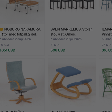
NOBURO NAKAMURA.
SVEN MARKELIUS. Stolar,
ILMAR
Fåtölj med fotpall, 2 del…
stol, 4 st, Orkes…
Pinnsto
Klubbades 2 aug 2026
Klubbades 29 jul 2026
Klubba
39 bud
19 bud
25 bud
1 051 USD
506 USD
316 U
valt
öremål
SNURRFÅTÖLJ,
PETER OPSVIK.
BARNST