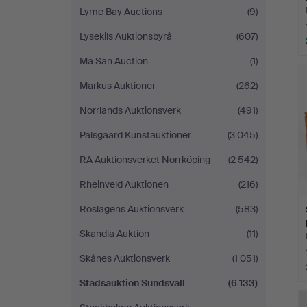
Lyme Bay Auctions
(9)
Lysekils Auktionsbyrå
(607)
Ma San Auction
(1)
Markus Auktioner
(262)
Norrlands Auktionsverk
(491)
Palsgaard Kunstauktioner
(3 045)
RA Auktionsverket Norrköping
(2 542)
Rheinveld Auktionen
(216)
Roslagens Auktionsverk
(583)
Skandia Auktion
(11)
Skånes Auktionsverk
(1 051)
Stadsauktion Sundsvall
(6 133)