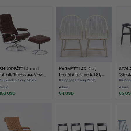
SNURRFÅTÖLJ, med
KARMSTOLAR, 2 st,
STOLAR
fotpall, "Stressless View…
bemålat trä, modell 81, …
"Stock
Klubbades 7 aug 2026
Klubbades 7 aug 2026
Klubba
6 bud
4 bud
4 bud
106 USD
64 USD
85 U