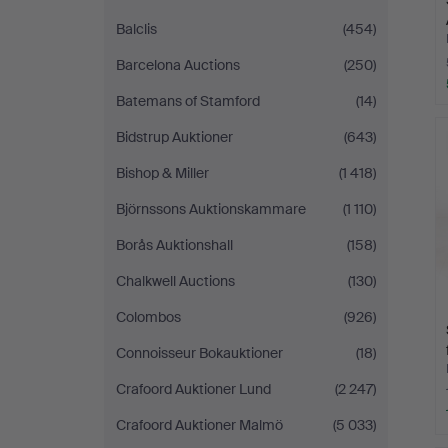
Balclis
(454)
Barcelona Auctions
(250)
Batemans of Stamford
(14)
Bidstrup Auktioner
(643)
Bishop & Miller
(1 418)
Björnssons Auktionskammare
(1 110)
Borås Auktionshall
(158)
Chalkwell Auctions
(130)
Colombos
(926)
Connoisseur Bokauktioner
(18)
Crafoord Auktioner Lund
(2 247)
Crafoord Auktioner Malmö
(5 033)