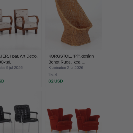
ER, 1 par, Art Deco,
KORGSTOL, "Pil", design
0-tal.
Bengt Ruda, Ikea. …
es 5 jul 2026
Klubbades 2 jul 2026
1 bud
SD
32 USD