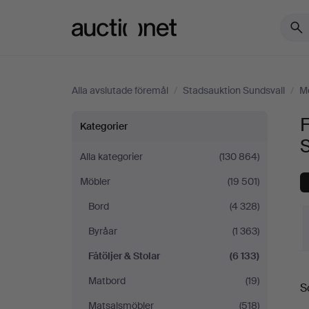
Auctionet.com
Alla avslutade föremål
/
Stadsauktion Sundsvall
/
M
Fåtöljer
F
Kategorier
&
Alla kategorier
(130 864)
Möbler
(19 501)
Stolar
Bord
(4 328)
på
Byråar
(1 363)
Stadsauktion
Fåtöljer & Stolar
(6 133)
S
Matbord
(19)
Sundsvall
S
Matsalsmöbler
(518)