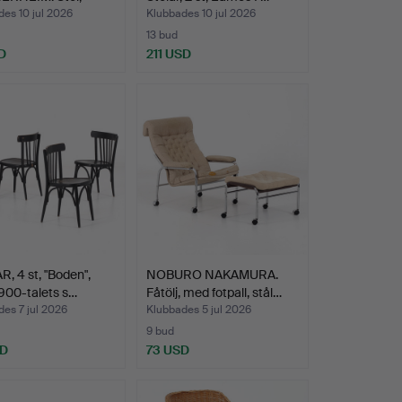
, Nesto, …
es 10 jul 2026
Klubbades 10 jul 2026
13 bud
D
211 USD
, 4 st, "Boden",
NOBURO NAKAMURA.
1900-talets s…
Fåtölj, med fotpall, stål…
es 7 jul 2026
Klubbades 5 jul 2026
9 bud
SD
73 USD