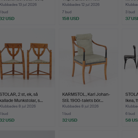
190…
"Mona"
Klubbades 13 jul 2026
Klubbades 12 jul 2026
Klubbad
1 bud
7 bud
3 bud
32 USD
158 USD
37 US
STOLAR, 2 st, ek, så
KARMSTOL, Karl Johan-
STOLAR
kallade Munkstolar, s…
Stil. 1900-talets bör…
Ikea, 
Klubbades 8 jul 2026
Klubbades 8 jul 2026
Klubbad
1 bud
1 bud
6 bud
32 USD
32 USD
58 U