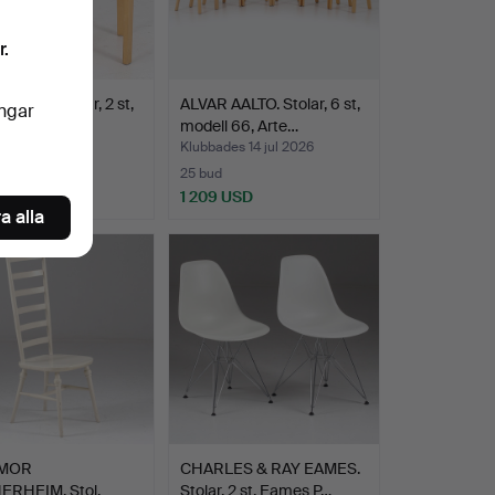
r.
AALTO. Stolar, 2 st,
ALVAR AALTO. Stolar, 6 st,
ingar
 66, Arte…
modell 66, Arte…
es 14 jul 2026
Klubbades 14 jul 2026
25 bud
SD
1 209 USD
a alla
EMOR
CHARLES & RAY EAMES.
RHEIM. Stol,
Stolar, 2 st, Eames P…