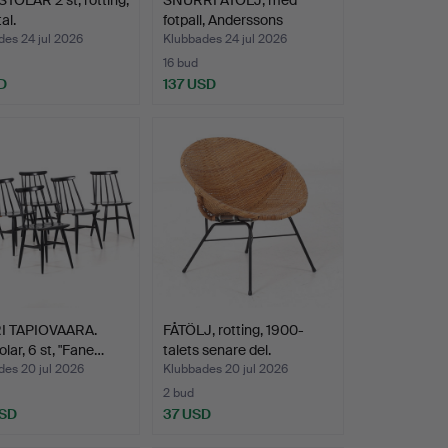
al.
fotpall, Anderssons
Mekan…
es 24 jul 2026
Klubbades 24 jul 2026
16 bud
D
137 USD
I TAPIOVAARA.
FÅTÖLJ, rotting, 1900-
olar, 6 st, "Fane…
talets senare del.
des 20 jul 2026
Klubbades 20 jul 2026
2 bud
USD
37 USD