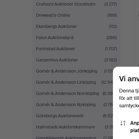
Crafoord Auktioner Stockholm
(3 277)
Dreweatts Online
(189)
Ekenbergs Auktioner
(112)
Falun Auktionsbyrå
(266)
Formstad Auktioner
(1 707)
Garpenhus Auktioner
(3 182)
Gomér & Andersson Jönköping
(1 052)
Vi an
Gomér & Andersson Linköping
(12 945)
Denna tj
Gomér & Andersson Norrköping
(6 086)
för att t
Gomér & Andersson Nyköping
(2 766)
samtycke
Göteborgs Auktionsverk
(6 820)
Anp
Halmstads Auktionskammare
(3 312)
pla
Handelslagret Auktionsservice
(2 082)