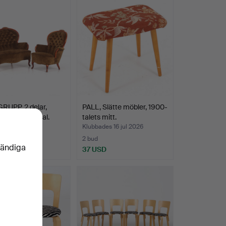
RUPP, 2 delar,
PALL, Slätte möbler, 1900-
kostil, 1800-tal.
talets mitt.
es 19 jul 2026
Klubbades 16 jul 2026
2 bud
vändiga
D
37 USD