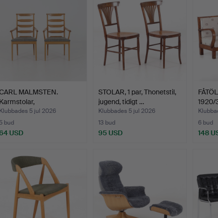
CARL MALMSTEN.
STOLAR, 1 par, Thonetstil,
FÅTÖLJ
Karmstolar,
jugend, tidigt …
1920/3
"Vapensmeden", …
Klubbades 5 jul 2026
Klubbades 5 jul 2026
Klubbad
5 bud
13 bud
6 bud
64 USD
95 USD
148 U