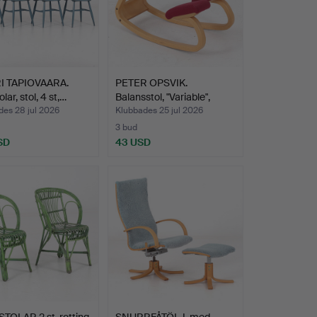
I TAPIOVAARA.
PETER OPSVIK.
lar, stol, 4 st,…
Balansstol, "Variable",
Stok…
des 28 jul 2026
Klubbades 25 jul 2026
3 bud
SD
43 USD
OLAR 2 st, rotting,
SNURRFÅTÖLJ, med