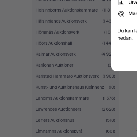
Utv
Helsingborgs Auktionskammare
(11 813)
Mar
Hälsinglands Auktionsverk
(1 430)
Du kan l
Höganäs Auktionsverk
(1 017)
nedan.
Höörs Auktionshall
(1 446)
Kalmar Auktionsverk
(4 924)
Karljohan Auktioner
(39)
Karlstad Hammarö Auktionsverk
(1 983)
Kunst- und Auktionshaus Kleinhenz
(10)
Laholms Auktionskammare
(1 576)
Lawrences Auctioneers
(2 628)
Leiflers Auktionshus
(518)
Limhamns Auktionsbyrå
(661)