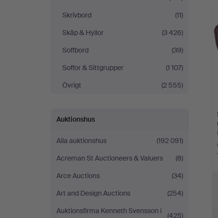
Skrivbord
(11)
Skåp & Hyllor
(3 426)
Soffbord
(39)
Soffor & Sittgrupper
(1 107)
Övrigt
(2 555)
Auktionshus
Alla auktionshus
(192 091)
Acreman St Auctioneers & Valuers
(8)
Arce Auctions
(34)
Art and Design Auctions
(254)
Auktionsfirma Kenneth Svensson i
(425)