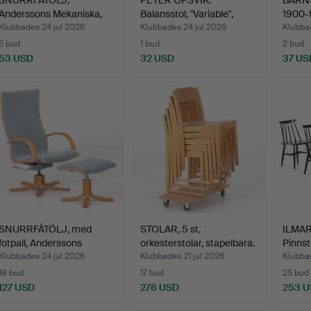
Anderssons Mekaniska,
Balansstol, "Variable",
1900-t
19/2000…
Stok…
Klubbades 24 jul 2026
Klubbades 24 jul 2026
Klubbad
5 bud
1 bud
2 bud
53 USD
32 USD
37 US
SNURRFÅTÖLJ, med
STOLAR, 5 st,
ILMAR
fotpall, Anderssons
orkesterstolar, stapelbara.
Pinnst
Mekan…
Klubbades 24 jul 2026
Klubbades 21 jul 2026
Klubba
18 bud
17 bud
25 bud
127 USD
276 USD
253 