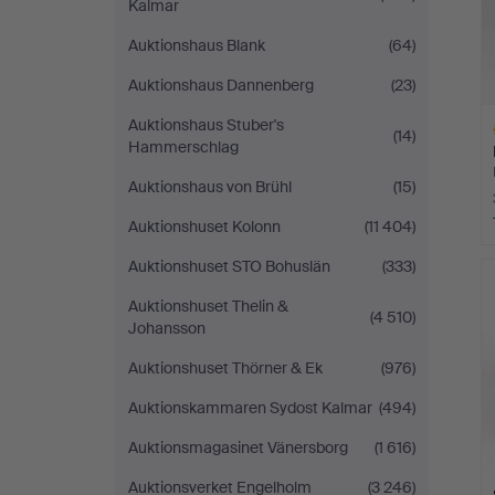
Kalmar
Auktionshaus Blank
(64)
Auktionshaus Dannenberg
(23)
Auktionshaus Stuber's
(14)
Hammerschlag
Auktionshaus von Brühl
(15)
Auktionshuset Kolonn
(11 404)
Ut
Auktionshuset STO Bohuslän
(333)
f
Auktionshuset Thelin &
(4 510)
Johansson
Auktionshuset Thörner & Ek
(976)
Auktionskammaren Sydost Kalmar
(494)
Auktionsmagasinet Vänersborg
(1 616)
Auktionsverket Engelholm
(3 246)