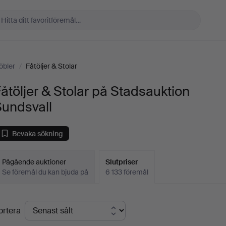
öbler
/
Fåtöljer & Stolar
åtöljer & Stolar på Stadsauktion
Sundsvall
Bevaka sökning
Pågående auktioner
Slutpriser
Se föremål du kan bjuda på
6 133 föremål
lutpriser
ortera