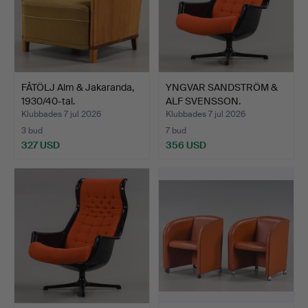
FÅTÖLJ Alm & Jakaranda,
YNGVAR SANDSTRÖM &
1930/40-tal.
ALF SVENSSON.
Snurrfåtö…
Klubbades 7 jul 2026
Klubbades 7 jul 2026
3 bud
7 bud
327 USD
356 USD