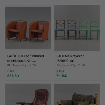
FÅTÖLJER 1 par, Brunröd
STOLAR 4 stycken,
skinnklädsel, Klae…
18/1900-tal.
Klubbades 21 jul 2026
Klubbades 21 jul 2026
7 bud
8 bud
53 USD
74 USD