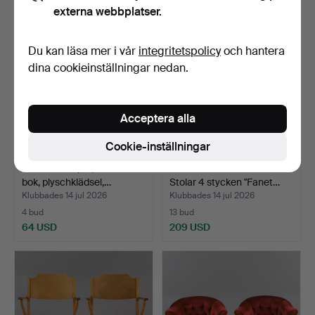
externa webbplatser.
Du kan läsa mer i vår
integritetspolicy
och hantera
dina cookieinställningar nedan.
Acceptera alla
Cookie-inställningar
FÅTÖLJER 1 par, Betsad
ILMARI TAPIOVAARA.
bok, plyschklädsel,…
Stolar 4 stycken "Fanet…
Klubbades 14 jul 2026
Klubbades 14 jul 2026
4 bud
13 bud
64 USD
209 USD