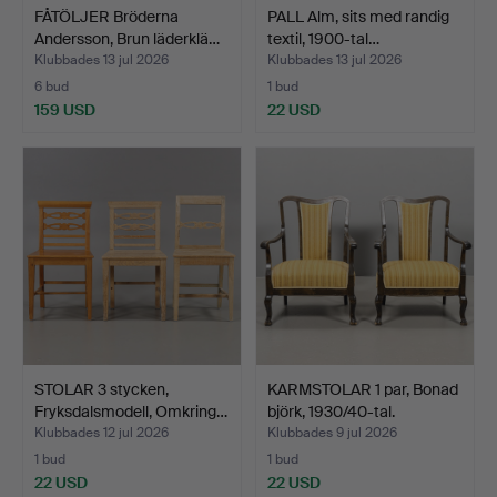
FÅTÖLJER Bröderna
PALL Alm, sits med randig
Andersson, Brun läderklä…
textil, 1900-tal…
Klubbades 13 jul 2026
Klubbades 13 jul 2026
6 bud
1 bud
159 USD
22 USD
STOLAR 3 stycken,
KARMSTOLAR 1 par, Bonad
Fryksdalsmodell, Omkring…
björk, 1930/40-tal.
Klubbades 12 jul 2026
Klubbades 9 jul 2026
1 bud
1 bud
22 USD
22 USD