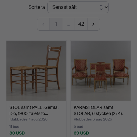
Slutpriser
Sortera
Hammarö
Auktionsverk
1
…
42
STOL samt PALL, Gemla,
KARMSTOLAR samt
Diö, 1900-talets fö…
STOLAR, 6 stycken (2+4),
L…
Klubbades 7 aug 2026
Klubbades 6 aug 2026
11 bud
5 bud
80 USD
69 USD