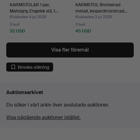
KARMSTOLAR 1 par,
KARMSTOL Bronserad
Mahogny, Engelsk stil, 1…
metall, leopardmönstrad…
Klubbades 4 jul 2026
Klubbades 3 jul 2026
3 bud
3 bud
32 USD
45 USD
Visa fler föremål
Bevaka sökning
Auktionsarkivet
Du söker i vårt arkiv över avslutade auktioner.
Visa pågående auktioner istället.