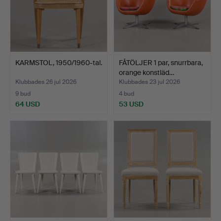
KARMSTOL, 1950/1960-tal.
FÅTÖLJER 1 par, snurrbara,
orange konstläd…
Klubbades 26 jul 2026
Klubbades 23 jul 2026
9 bud
4 bud
64 USD
53 USD