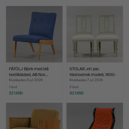
FÅTÖLJ Björk med blå
STOLAR, ett par,
textilklädsel, AB Nor…
Västsvensk modell, 1800-
t…
Klubbades 9 jul 2026
Klubbades 7 jul 2026
1 bud
3 bud
22 USD
32 USD