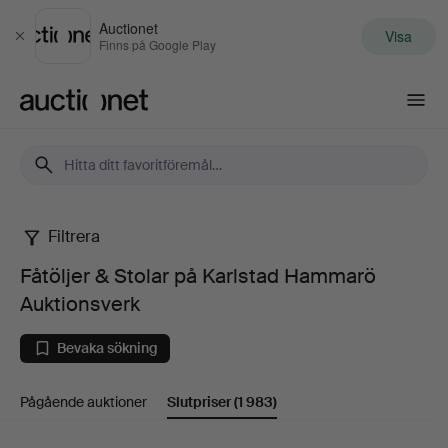
Auctionet
Visa
Stäng
Finns på Google Play
Auctionet.com
Filtrera
Fåtöljer
Fåtöljer & Stolar på Karlstad Hammarö
&
Auktionsverk
Stolar
Bevaka sökning
på
Pågående auktioner
Slutpriser
(1 983)
Karlstad