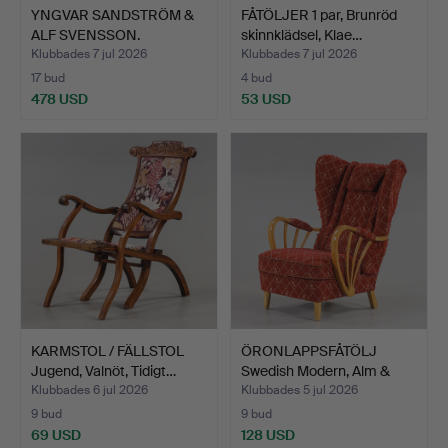
YNGVAR SANDSTRÖM &
FÅTÖLJER 1 par, Brunröd
ALF SVENSSON.
skinnklädsel, Klae…
Snurrfåtö…
Klubbades 7 jul 2026
Klubbades 7 jul 2026
17 bud
4 bud
478 USD
53 USD
KARMSTOL / FÄLLSTOL
ÖRONLAPPSFÅTÖLJ
Jugend, Valnöt, Tidigt…
Swedish Modern, Alm &
Röd …
Klubbades 6 jul 2026
Klubbades 5 jul 2026
9 bud
9 bud
69 USD
128 USD