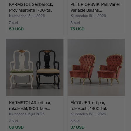
KARMSTOL Senbarock,
PETER OPSVIK. Pall, Variér
Provinsarbete 1700-tal.
Variable Balans…
Klubbades 18 jul 2026
Klubbades 16 jul 2026
7 bud
8 bud
53 USD
75 USD
KARMSTOLAR, ett par,
FÅTÖLJER, ett par,
rokokostil, 1900-tale…
rokokostil, 1900-tal.
Klubbades 16 jul 2026
Klubbades 16 jul 2026
7 bud
5 bud
69 USD
37 USD