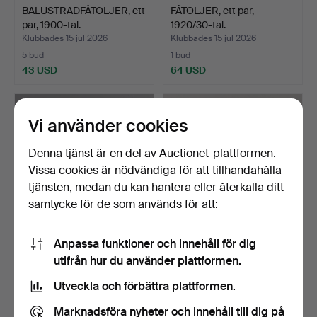
BALUSTRADFÅTÖLJER, ett
FÅTÖLJER, ett par,
par, 1900-tal.
1920/30-tal.
Klubbades 15 jul 2026
Klubbades 15 jul 2026
5 bud
1 bud
43 USD
64 USD
Vi använder cookies
Denna tjänst är en del av Auctionet-plattformen.
Vissa cookies är nödvändiga för att tillhandahålla
tjänsten, medan du kan hantera eller återkalla ditt
samtycke för de som används för att:
Anpassa funktioner och innehåll för dig
STOL, Rokoko, 1700-talets
BÖRGE LINDAU. Stol, trä
utifrån hur du använder plattformen.
andra hälft.
och metall, "Spart…
Klubbades 15 jul 2026
Klubbades 14 jul 2026
Utveckla och förbättra plattformen.
1 bud
17 bud
22 USD
101 USD
Marknadsföra nyheter och innehåll till dig på