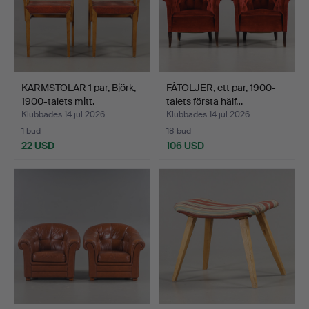
KARMSTOLAR 1 par, Björk,
FÅTÖLJER, ett par, 1900-
1900-talets mitt.
talets första hälf…
Klubbades 14 jul 2026
Klubbades 14 jul 2026
1 bud
18 bud
22 USD
106 USD