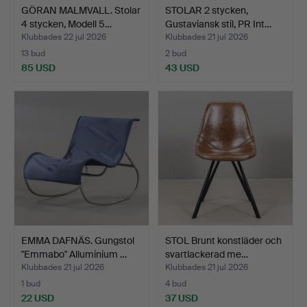
GÖRAN MALMVALL. Stolar
STOLAR 2 stycken,
4 stycken, Modell 5…
Gustaviansk stil, PR Int…
Klubbades 22 jul 2026
Klubbades 21 jul 2026
13 bud
2 bud
85 USD
43 USD
EMMA DAFNÄS. Gungstol
STOL Brunt konstläder och
"Emmabo" Alluminium …
svartlackerad me…
Klubbades 21 jul 2026
Klubbades 21 jul 2026
1 bud
4 bud
22 USD
37 USD