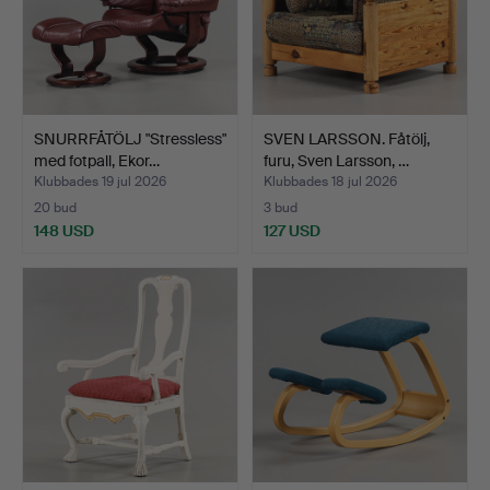
SNURRFÅTÖLJ "Stressless"
SVEN LARSSON. Fåtölj,
med fotpall, Ekor…
furu, Sven Larsson, …
Klubbades 19 jul 2026
Klubbades 18 jul 2026
20 bud
3 bud
148 USD
127 USD