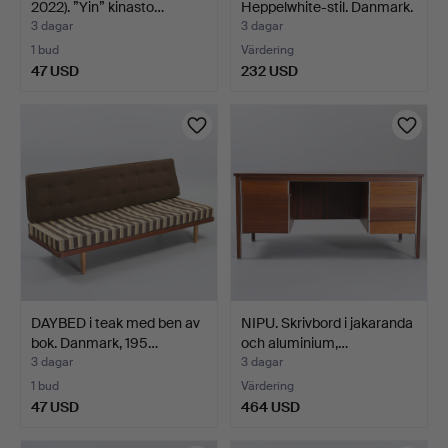
2022). ”Yin” kinasto…
Heppelwhite-stil. Danmark.
3 dagar
3 dagar
1 bud
Värdering
47 USD
232 USD
DAYBED i teak med ben av
NIPU. Skrivbord i jakaranda
bok. Danmark, 195…
och aluminium,…
3 dagar
3 dagar
1 bud
Värdering
47 USD
464 USD