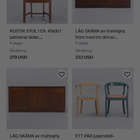
RUSTIK STOL I EK. Klädd i
LÅG SKÄNK av mahogny,
patinerat läder.…
front med tre dörrar…
6 dagar
6 dagar
Värdering
Värdering
279 USD
232 USD
LÅG SKÄNK av mahogny,
ETT PAR jugendstil-