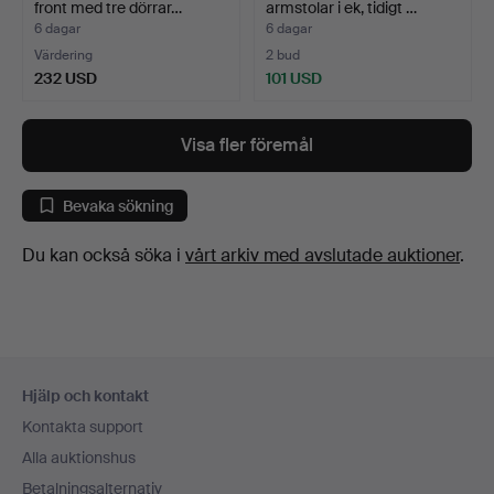
front med tre dörrar…
armstolar i ek, tidigt …
6 dagar
6 dagar
Värdering
2 bud
232 USD
101 USD
Visa fler föremål
Bevaka sökning
Du kan också söka i
vårt arkiv med avslutade auktioner
.
Sidfotsnavigation
Hjälp och kontakt
Kontakta support
Alla auktionshus
Betalningsalternativ