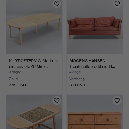
KURT ØSTERVIG. Matbord
MOGENS HANSEN.
i massiv ek, KP Møb…
Tresitssoffa klädd i rött l…
3 dagar
4 dagar
7 bud
Värdering
369 USD
310 USD