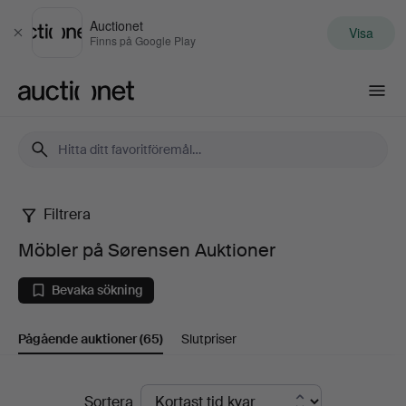
Auctionet
Visa
Stäng
Finns på Google Play
Auctionet.com
Filtrera
Möbler
Möbler på Sørensen Auktioner
på
Bevaka sökning
Sørensen
Pågående auktioner
(65)
Slutpriser
Auktioner
Pågående
Sortera