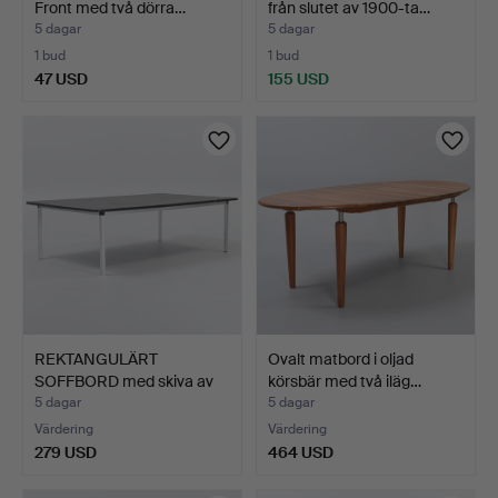
Front med två dörra…
från slutet av 1900-ta…
5 dagar
5 dagar
1 bud
1 bud
47 USD
155 USD
REKTANGULÄRT
Ovalt matbord i oljad
SOFFBORD med skiva av
körsbär med två iläg…
skiffer…
5 dagar
5 dagar
Värdering
Värdering
279 USD
464 USD