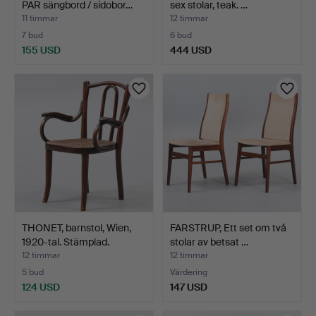
PAR sängbord / sidobor…
sex stolar, teak. …
11 timmar
12 timmar
7 bud
6 bud
155 USD
444 USD
THONET, barnstol, Wien,
FARSTRUP, Ett set om två
1920-tal. Stämplad.
stolar av betsat …
12 timmar
12 timmar
5 bud
Värdering
124 USD
147 USD