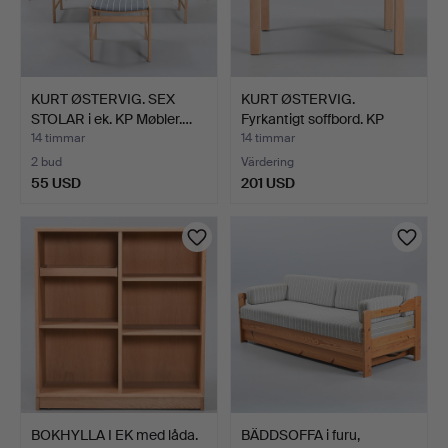
KURT ØSTERVIG. SEX
KURT ØSTERVIG.
STOLAR i ek. KP Møbler.…
Fyrkantigt soffbord. KP
Møb…
14 timmar
14 timmar
2 bud
Värdering
55 USD
201 USD
BOKHYLLA I EK med låda.
BÄDDSOFFA i furu,