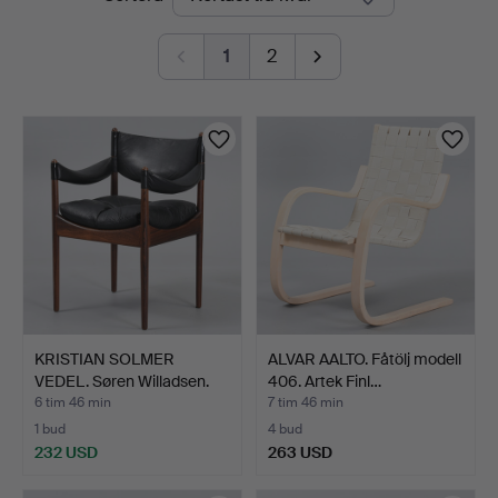
auktioner
1
2
KRISTIAN SOLMER
ALVAR AALTO. Fåtölj modell
VEDEL. Søren Willadsen.
406. Artek Finl…
Ka…
6 tim 46 min
7 tim 46 min
1 bud
4 bud
232 USD
263 USD