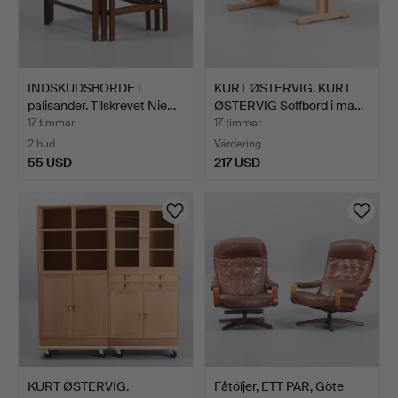
INDSKUDSBORDE i
KURT ØSTERVIG. KURT
palisander. Tilskrevet Nie…
ØSTERVIG Soffbord i ma…
17 timmar
17 timmar
2 bud
Värdering
55 USD
217 USD
KURT ØSTERVIG.
Fåtöljer, ETT PAR, Göte