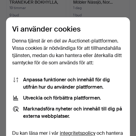
TRANEKÆR BOKHYLLA,
Möbler Nässjö, Nor…
fyra hyl…
19 timmar
1 dag
9 bud
1 bud
266 USD
47 USD
Vi använder cookies
Denna tjänst är en del av Auctionet-plattformen.
Vissa cookies är nödvändiga för att tillhandahålla
tjänsten, medan du kan hantera eller återkalla ditt
samtycke för de som används för att:
Anpassa funktioner och innehåll för dig
utifrån hur du använder plattformen.
Utveckla och förbättra plattformen.
Gustavianskt skåp i Louis
Soffbord i teak, skiva med
XVI-stil, ljus m…
kakel, dansk mö…
Marknadsföra nyheter och innehåll till dig på
2 dagar
2 dagar
externa webbplatser.
1 bud
Värdering
47 USD
232 USD
Du kan läsa mer i vår
integritetspolicy
och hantera