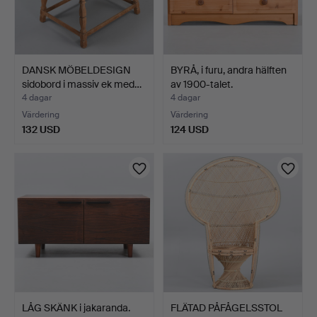
DANSK MÖBELDESIGN
BYRÅ, i furu, andra hälften
sidobord i massiv ek med…
av 1900-talet.
4 dagar
4 dagar
Värdering
Värdering
132 USD
124 USD
LÅG SKÄNK i jakaranda.
FLÄTAD PÅFÅGELSSTOL