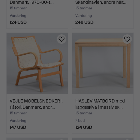
Danmark, 1970-80-t…
Skandinavien, andra hälf…
15 timmar
15 timmar
Värdering
Värdering
124 USD
248 USD
VEJLE MØBELSNEDKERI.
HASLEV MATBORD med
Fåtölj, Danmark, andr…
iläggsskiva i massiv ek…
15 timmar
15 timmar
Värdering
7 bud
147 USD
124 USD