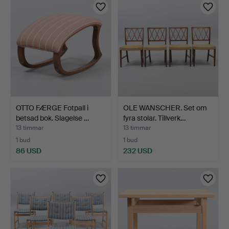
OTTO FÆRGE Fotpall i
OLE WANSCHER. Set om
betsad bok. Slagelse …
fyra stolar. Tillverk…
13 timmar
13 timmar
1 bud
1 bud
86 USD
232 USD