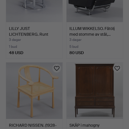
LILLY JUST
ILLUM WIKKELSO. Fåtölj
LICHTENBERG. Runt
med stomme av stål,…
soffbord. Til…
3 dagar
3 dagar
1 bud
5 bud
48 USD
80 USD
RICHARD NISSEN. (1928-
SKÅP i mahogny