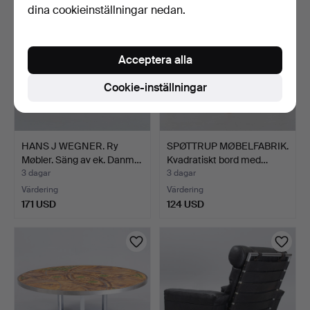
dina cookieinställningar nedan.
Acceptera alla
Cookie-inställningar
HANS J WEGNER. Ry
SPØTTRUP MØBELFABRIK.
Møbler. Säng av ek. Danm…
Kvadratiskt bord med…
3 dagar
3 dagar
Värdering
Värdering
171 USD
124 USD