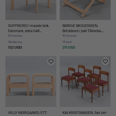
SOFFBORD i massiv bok.
BØRGE MOGENSEN.
Danmark, sista hälf…
Brickbord / pall Tillverka…
10 timmar
10 timmar
Värdering
14 bud
132 USD
211 USD
VILLY NØRGAARD. ETT
KAI KRISTIANSEN. Set om