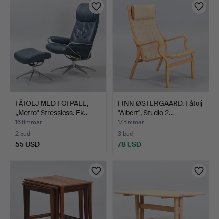
FÅTÖLJ MED FOTPALL,
FINN ØSTERGAARD. Fåtölj
„Metro“ Stressless. Ek…
"Albert", Studio 2…
16 timmar
17 timmar
2 bud
3 bud
55 USD
78 USD