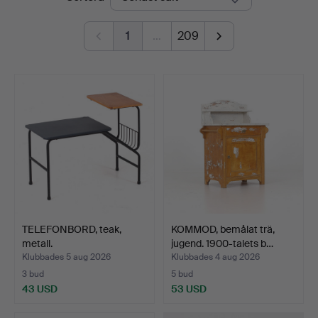
1
…
209
TELEFONBORD, teak,
KOMMOD, bemålat trä,
metall.
jugend. 1900-talets b…
Klubbades 5 aug 2026
Klubbades 4 aug 2026
3 bud
5 bud
43 USD
53 USD