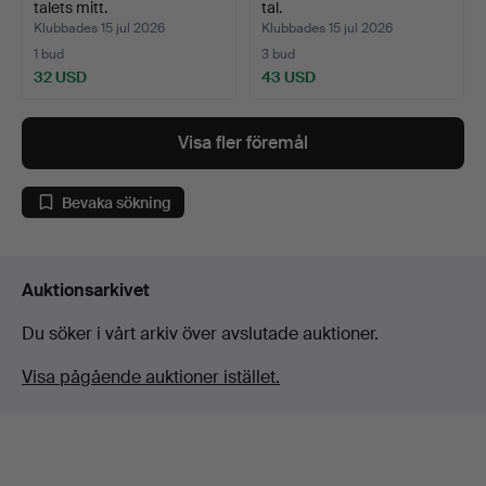
talets mitt.
tal.
Klubbades 15 jul 2026
Klubbades 15 jul 2026
1 bud
3 bud
32 USD
43 USD
Visa fler föremål
Bevaka sökning
Auktionsarkivet
Du söker i vårt arkiv över avslutade auktioner.
Visa pågående auktioner istället.