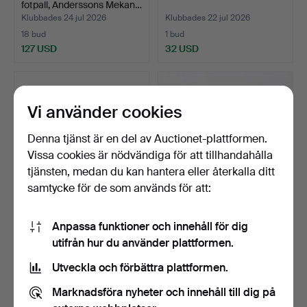
fotpall, Anderssons Mekan…
Klubbades 24 jul 2026
Klubbades 22 jul 2026
18 bud
1 bud
127 USD
32 USD
Vi använder cookies
Denna tjänst är en del av Auctionet-plattformen.
Vissa cookies är nödvändiga för att tillhandahålla
tjänsten, medan du kan hantera eller återkalla ditt
samtycke för de som används för att:
SOFFBORD, trä, 1900-
CARL MALMSTEN. Soffa,
Anpassa funktioner och innehåll för dig
talets senare del.
"Gustavus", björk.
utifrån hur du använder plattformen.
Klubbades 21 jul 2026
Klubbades 21 jul 2026
1 bud
11 bud
Utveckla och förbättra plattformen.
32 USD
362 USD
Marknadsföra nyheter och innehåll till dig på