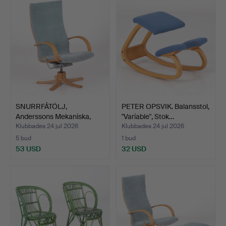
SNURRFÅTÖLJ,
PETER OPSVIK. Balansstol,
Anderssons Mekaniska,
"Variable", Stok…
19/2000…
Klubbades 24 jul 2026
Klubbades 24 jul 2026
5 bud
1 bud
53 USD
32 USD