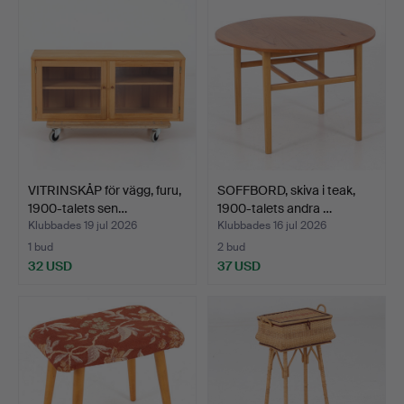
VITRINSKÅP för vägg, furu,
SOFFBORD, skiva i teak,
1900-talets sen…
1900-talets andra …
Klubbades 19 jul 2026
Klubbades 16 jul 2026
1 bud
2 bud
32 USD
37 USD