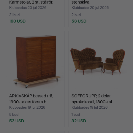
Karmstolar, 2 st, stålrör.
stenskiva.
Klubbades 20 jul 2026
Klubbades 20 jul 2026
21 bud
2 bud
160 USD
53 USD
ARKIVSKÅP betsad trä,
SOFFGRUPP, 2 delar,
1900-talets första h…
nyrokokostil, 1800-tal.
Klubbades 19 jul 2026
Klubbades 19 jul 2026
5 bud
1 bud
53 USD
32 USD