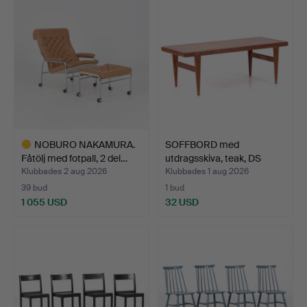
NOBURO NAKAMURA.
SOFFBORD med
Fåtölj med fotpall, 2 del…
utdragsskiva, teak, DS
möbler…
Klubbades 2 aug 2026
Klubbades 1 aug 2026
39 bud
1 bud
1 055 USD
32 USD
Utvalt
föremål