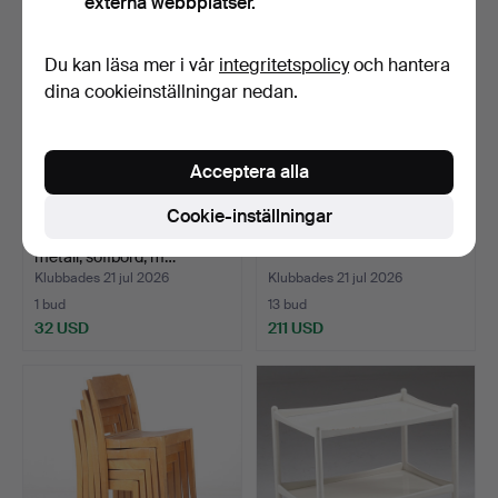
externa webbplatser.
Du kan läsa mer i vår
integritetspolicy
och hantera
dina cookieinställningar nedan.
Acceptera alla
Cookie-inställningar
KOMBINATIONSBORD, trä,
BOKSKÅP, ek, 1800-tal.
metall, soffbord, m…
Klubbades 21 jul 2026
Klubbades 21 jul 2026
1 bud
13 bud
32 USD
211 USD