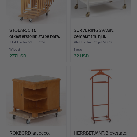
STOLAR, 5 st,
SERVERINGSVAGN,
orkesterstolar, stapelbara.
bemålat trä, hjul.
Klubbades 21 jul 2026
Klubbades 20 jul 2026
17 bud
1 bud
277 USD
32 USD
RÖKBORD, art deco,
HERRBETJÄNT, Brevettato,