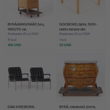
BYRÅ/ARKIVSKÅP, furu,
SIDOBORD, björk, 1900-
1960/70-tal.
talets senare del.
Klubbades 20 jul 2026
Klubbades 20 jul 2026
15 bud
1 bud
106 USD
32 USD
DAN IHREBORN.
BYRÅ, rokokostil, lövträ,