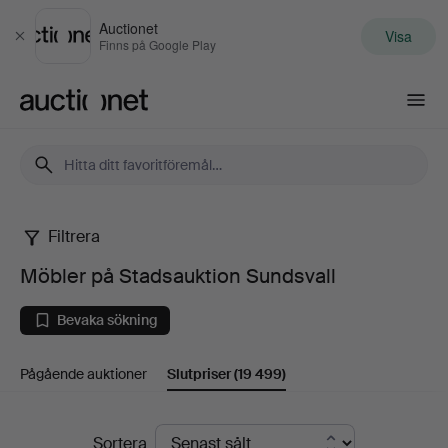
Auctionet
Visa
Stäng
Finns på Google Play
Auctionet.com
Filtrera
Möbler
Möbler på Stadsauktion Sundsvall
på
Bevaka sökning
Stadsauktion
Pågående auktioner
Slutpriser
(19 499)
Sundsvall
Slutpriser
Sortera