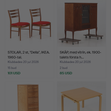
STOLAR, 2 st, "Della", IKEA.
SKÅP, med vitrin, ek. 1900-
1960-tal.
talets första h…
Klubbades 20 jul 2026
Klubbades 20 jul 2026
15 bud
2 bud
101 USD
85 USD