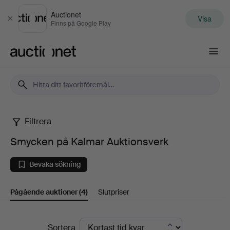
Auctionet
Visa
Stäng
Finns på Google Play
Auctionet.com
Filtrera
Smycken
Smycken på Kalmar Auktionsverk
på
Bevaka sökning
Kalmar
Pågående auktioner
(4)
Slutpriser
Auktionsverk
Pågående
Sortera