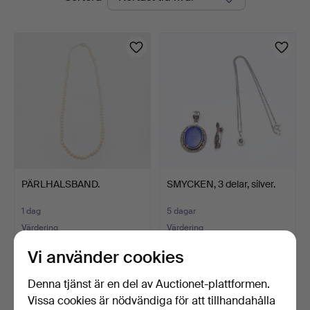
auktioner
PÄRLHALSBAND.
SMYCKEN, 3 delar, silver.
1 dag
5 dagar
Värdering
Värdering
127 USD
64 USD
Vi använder cookies
Denna tjänst är en del av Auctionet-plattformen.
Vissa cookies är nödvändiga för att tillhandahålla