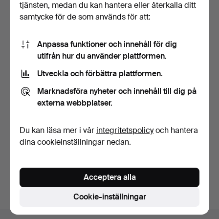
tjänsten, medan du kan hantera eller återkalla ditt
samtycke för de som används för att:
Anpassa funktioner och innehåll för dig
utifrån hur du använder plattformen.
Utveckla och förbättra plattformen.
SMYCKEN, 6 delar, bland
SMYCKEN, 3 delar,
annat silver.
armband, metall, halsban…
Marknadsföra nyheter och innehåll till dig på
5 dagar
5 dagar
externa webbplatser.
Värdering
Värdering
64 USD
64 USD
Du kan läsa mer i vår
integritetspolicy
och hantera
dina cookieinställningar nedan.
Bevaka sökning
Du kan också söka i
vårt arkiv med avslutade auktioner
.
Acceptera alla
Cookie-inställningar
Sidfotsnavigation