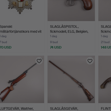
Spanskt
SLAGLÅSPISTOL,
SLAGL
militärförtjänstkors med vit
fickmodell, ELG, Belgien,
fickmo
emalj…
1…
1…
1 dag
1 dag
1 dag
7 bud
9 bud
21 bud
70 USD
74 USD
148 U
LUFTGEVÄR, Walther,
SLAGLÅSGEVÄR,
FLINT