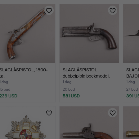
SLAGLÅSPISTOL, 1800-
SLAGLÅSPISTOL,
SLAG
tal.
dubbelpipig bockmodell,
BAJON
180…
1 dag
1 dag
1 dag
15 bud
20 bud
27 bud
239 USD
581 USD
391 U