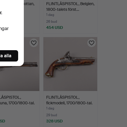
ÅSPISTOL, flottan,
FLINTLÅSPISTOL, Belgien,
5.
1800-talets först…
r.
1 dag
26 bud
SD
454 USD
ingar
a alla
ÅSPISTOL,
FLINTLÅSPISTOL,
tuna, 1700/1800-tal.
fickmodell, 1700/1800-tal.
1 dag
29 bud
USD
328 USD