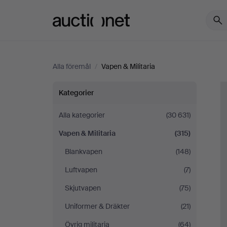
Auctionet.com
Alla föremål
/
Vapen & Militaria
Vapen
Kategorier
&
Alla kategorier
(30 631)
Vapen & Militaria
(315)
Militaria
Blankvapen
(148)
Luftvapen
(7)
Skjutvapen
(75)
Uniformer & Dräkter
(21)
Övrig militaria
(64)