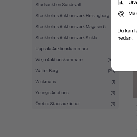
Utv
Stadsauktion Sundsvall
(3)
Mar
Stockholms Auktionsverk Helsingborg
(2)
Stockholms Auktionsverk Magasin 5
(7)
Du kan l
Stockholms Auktionsverk Sickla
(2)
nedan.
Uppsala Auktionskammare
(2)
Växjö Auktionskammare
(54)
Walter Borg
(20)
Wickmans
(1)
Young's Auctions
(3)
Örebro Stadsauktioner
(3)