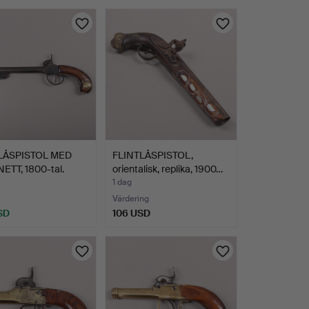
LÅSPISTOL MED
FLINTLÅSPISTOL,
ETT, 1800-tal.
orientalisk, replika, 1900…
1 dag
Värdering
SD
106 USD