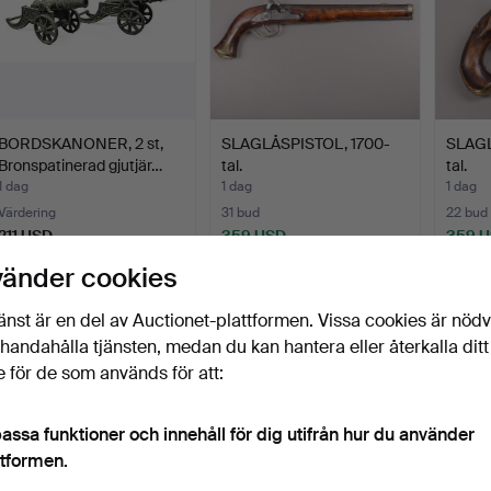
BORDSKANONER, 2 st,
SLAGLÅSPISTOL, 1700-
SLAGL
Bronspatinerad gjutjär…
tal.
tal.
1 dag
1 dag
1 dag
Värdering
31 bud
22 bud
211 USD
359 USD
359 
vänder cookies
änst är en del av Auctionet-plattformen. Vissa cookies är nöd
illhandahålla tjänsten, medan du kan hantera eller återkalla ditt
 för de som används för att:
assa funktioner och innehåll för dig utifrån hur du använder
ttformen.