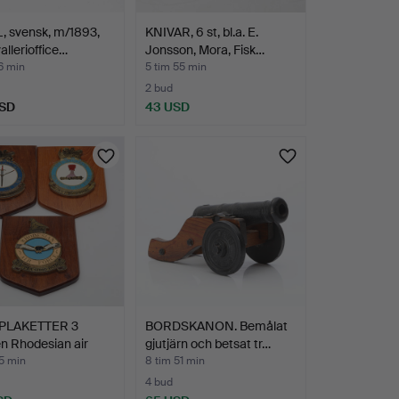
, svensk, m/1893,
KNIVAR, 6 st, bl.a. E.
allerioffice…
Jonsson, Mora, Fisk…
6 min
5 tim 55 min
2 bud
USD
43 USD
PLAKETTER 3
BORDSKANON. Bemålat
n Rhodesian air
gjutjärn och betsat tr…
5 min
8 tim 51 min
4 bud