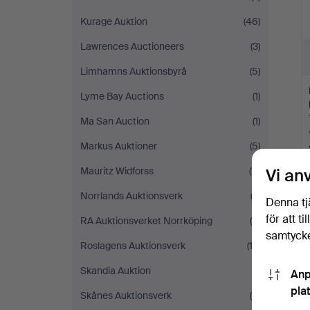
Kurage Auktion
(46)
Lawrences Auctioneers
(3)
Limhamns Auktionsbyrå
(5)
Lyme Bay Auctions
(1)
Ma San Auction
(1)
Markus Auktioner
(5)
Mauritz Widforss
(11)
Vi an
Norrlands Auktionsverk
(2)
Denna tj
för att t
RA Auktionsverket Norrköping
(4)
samtycke
Roslagens Auktionsverk
(12)
Skandia Auktion
(1)
Anp
pla
Skånes Auktionsverk
(6)