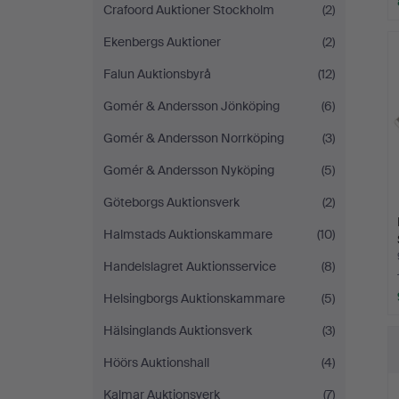
Crafoord Auktioner Stockholm
(2)
Ekenbergs Auktioner
(2)
Falun Auktionsbyrå
(12)
Gomér & Andersson Jönköping
(6)
Gomér & Andersson Norrköping
(3)
Gomér & Andersson Nyköping
(5)
Göteborgs Auktionsverk
(2)
Halmstads Auktionskammare
(10)
Handelslagret Auktionsservice
(8)
Helsingborgs Auktionskammare
(5)
Hälsinglands Auktionsverk
(3)
Höörs Auktionshall
(4)
Kalmar Auktionsverk
(7)