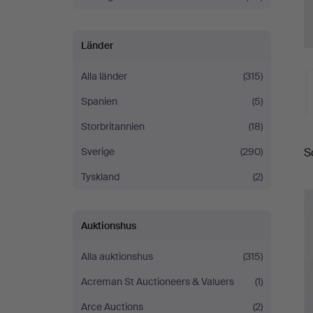
Länder
Alla länder
(315)
Spanien
(5)
Storbritannien
(18)
S
Sverige
(290)
a
Tyskland
(2)
Auktionshus
Alla auktionshus
(315)
Acreman St Auctioneers & Valuers
(1)
Arce Auctions
(2)