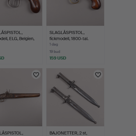
ÅSPISTOL,
SLAGLÅSPISTOL,
dell, ELG, Belgien,
fickmodell, 1800-tal.
1 dag
19 bud
SD
159 USD
LÅSPISTOL,
BAJONETTER, 2 st,