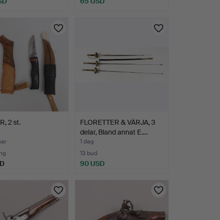
SD
65 USD
, 2 st.
FLORETTER & VÄRJA, 3
delar, Bland annat E.…
mar
1 dag
ng
13 bud
SD
90 USD