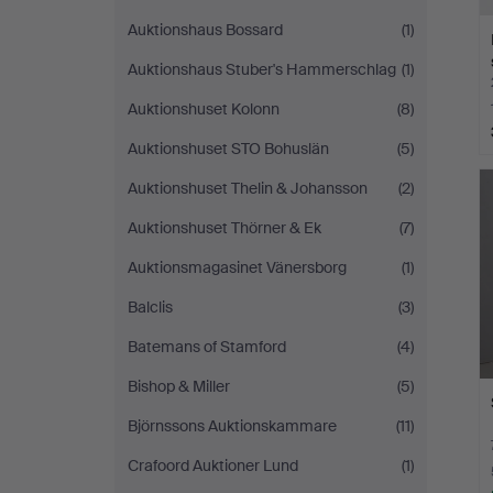
Auktionshaus Bossard
(1)
Auktionshaus Stuber's Hammerschlag
(1)
Auktionshuset Kolonn
(8)
Auktionshuset STO Bohuslän
(5)
Auktionshuset Thelin & Johansson
(2)
Auktionshuset Thörner & Ek
(7)
Auktionsmagasinet Vänersborg
(1)
Balclis
(3)
Batemans of Stamford
(4)
Bishop & Miller
(5)
Björnssons Auktionskammare
(11)
Crafoord Auktioner Lund
(1)