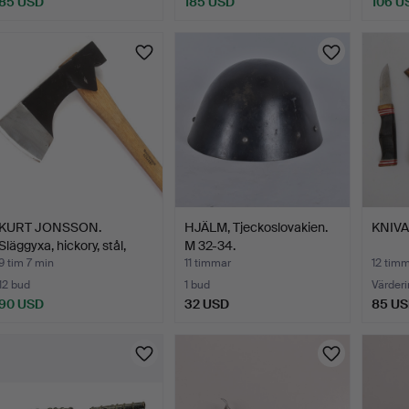
85 USD
185 USD
106 U
KURT JONSSON.
HJÄLM, Tjeckoslovakien.
KNIVAR
Släggyxa, hickory, stål,
M 32-34.
mon…
9 tim 7 min
11 timmar
12 tim
12 bud
1 bud
Värderi
90 USD
32 USD
85 U