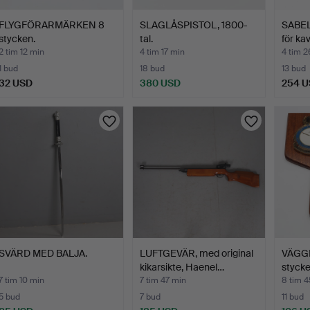
FLYGFÖRARMÄRKEN 8
SLAGLÅSPISTOL, 1800-
SABEL
stycken.
tal.
för kav
2 tim 12 min
4 tim 17 min
4 tim 2
1 bud
18 bud
13 bud
32 USD
380 USD
254 
SVÄRD MED BALJA.
LUFTGEVÄR, med original
VÄGG
kikarsikte, Haenel…
stycke
forc…
7 tim 10 min
7 tim 47 min
8 tim 4
5 bud
7 bud
11 bud