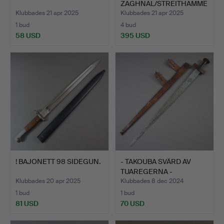
ZAGHNAL/STREITHAMME
R - INDIEN.
Klubbades 21 apr 2025
Klubbades 21 apr 2025
1 bud
4 bud
58 USD
395 USD
! BAJONETT 98 SIDEGUN.
- TAKOUBA SVÄRD AV
TUAREGERNA -
NORDAFRIKA.
Klubbades 20 apr 2025
Klubbades 8 dec 2024
1 bud
1 bud
81 USD
70 USD