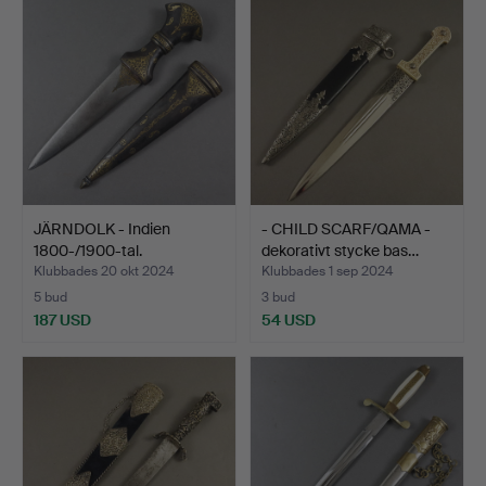
JÄRNDOLK - Indien
- CHILD SCARF/QAMA -
1800-/1900-tal.
dekorativt stycke bas…
Klubbades 20 okt 2024
Klubbades 1 sep 2024
5 bud
3 bud
187 USD
54 USD