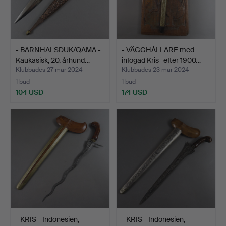
- BARNHALSDUK/QAMA -
- VÄGGHÅLLARE med
Kaukasisk, 20. århund…
infogad Kris -efter 1900…
Klubbades 27 mar 2024
Klubbades 23 mar 2024
1 bud
1 bud
104 USD
174 USD
- KRIS - Indonesien,
- KRIS - Indonesien,