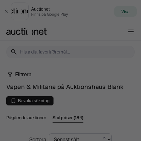
Auctionet
Visa
Stäng
Finns på Google Play
Auctionet.com
Filtrera
Vapen
Vapen & Militaria på Auktionshaus Blank
&
Bevaka sökning
Militaria
Pågående auktioner
Slutpriser
(184)
på
Auktionshaus
Slutpriser
Sortera