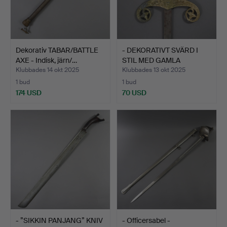
Dekorativ TABAR/BATTLE
- DEKORATIVT SVÄRD I
AXE - Indisk, järn/…
STIL MED GAMLA
SPANSK…
Klubbades 14 okt 2025
Klubbades 13 okt 2025
1 bud
1 bud
174 USD
70 USD
- ”SIKKIN PANJANG” KNIV
- Officersabel -