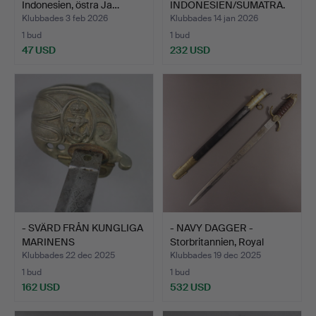
Indonesien, östra Ja…
INDONESIEN/SUMATRA.
Klubbades 3 feb 2026
Klubbades 14 jan 2026
1 bud
1 bud
47 USD
232 USD
- SVÄRD FRÅN KUNGLIGA
- NAVY DAGGER -
MARINENS
Storbritannien, Royal
BEFÄLHAVARE…
Navy…
Klubbades 22 dec 2025
Klubbades 19 dec 2025
1 bud
1 bud
162 USD
532 USD