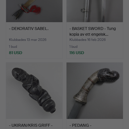
- DEKORATIV SABEL.
- BASKET SWORD - Tung
kopia av ett engelsk…
Klubbades 13 mar 2026
Klubbades 16 feb 2026
1 bud
1 bud
81 USD
116 USD
- UKIRAN/KRIS GRIFF -
- PEDANG -