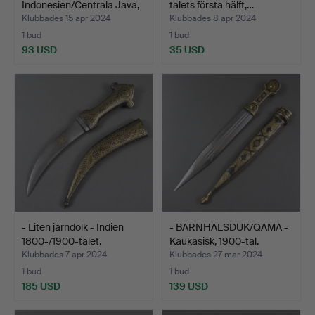
Indonesien/Centrala Java,
talets första hälft,…
Yogyaka…
Klubbades 15 apr 2024
Klubbades 8 apr 2024
1 bud
1 bud
93 USD
35 USD
- Liten järndolk - Indien
- BARNHALSDUK/QAMA -
1800-/1900-talet.
Kaukasisk, 1900-tal.
Klubbades 7 apr 2024
Klubbades 27 mar 2024
1 bud
1 bud
185 USD
139 USD