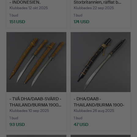
- INDONESIEN.
Storbritannien, räfflat b…
Klubbades 12 okt 2025
Klubbades 22 sep 2025
1 bud
1 bud
151 USD
174 USD
- TVÅ DHA/DAAB-SVÄRD -
- DHA/DAAB -
THAILAND/BURMA 1900…
THAILAND/BURMA 1900-
TALET.
Klubbades 10 sep 2025
Klubbades 26 aug 2025
1 bud
1 bud
93 USD
47 USD