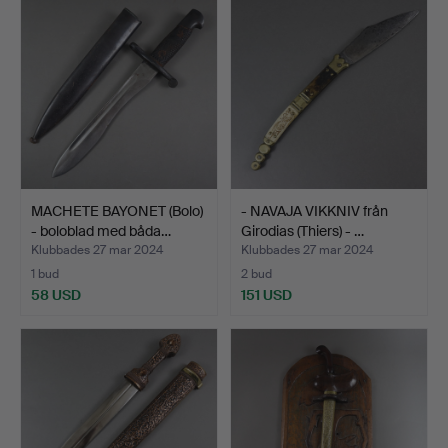
MACHETE BAYONET (Bolo)
- NAVAJA VIKKNIV från
- boloblad med båda…
Girodias (Thiers) - …
Klubbades 27 mar 2024
Klubbades 27 mar 2024
1 bud
2 bud
58 USD
151 USD