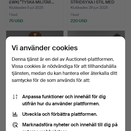
(I.WK) ”TYSKA MILITÄR…
STRIDSYXA I STIL MED
BULLOV…
Klubbades 5 jul 2025
Klubbades 29 jun 2025
1 bud
1 bud
70 USD
220 USD
Vi använder cookies
Denna tjänst är en del av Auctionet-plattformen.
Vissa cookies är nödvändiga för att tillhandahålla
tjänsten, medan du kan hantera eller återkalla ditt
samtycke för de som används för att:
- Franklin Mint
- BARNSABEL -
Anpassa funktioner och innehåll för dig
”CHARLEMAGNES
PREUSSEN EFTER 1900.
utifrån hur du använder plattformen.
SVÄRD”, kopi…
Klubbades 4 jun 2025
Klubbades 20 maj 2025
1 bud
1 bud
Utveckla och förbättra plattformen.
162 USD
93 USD
Marknadsföra nyheter och innehåll till dig på