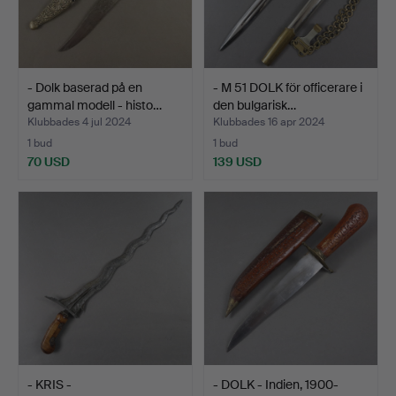
- Dolk baserad på en
- M 51 DOLK för officerare i
gammal modell - histo…
den bulgarisk…
Klubbades 4 jul 2024
Klubbades 16 apr 2024
1 bud
1 bud
70 USD
139 USD
- KRIS -
- DOLK - Indien, 1900-