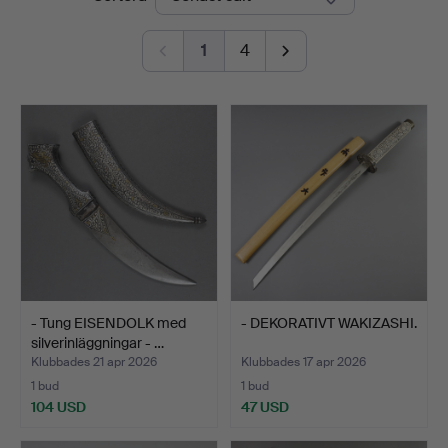
Blank
1
4
- Tung EISENDOLK med
- DEKORATIVT WAKIZASHI.
silverinläggningar - …
Klubbades 21 apr 2026
Klubbades 17 apr 2026
1 bud
1 bud
104 USD
47 USD