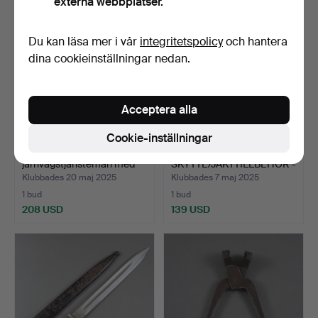
externa webbplatser.
Du kan läsa mer i vår
integritetspolicy
och hantera
dina cookieinställningar nedan.
Acceptera alla
Cookie-inställningar
- Svärd för
- Massor av
järnvägstjänstemän med
SKYTTE/JAKTTILLBEHÖR -
ett gam…
ca. 180…
Klubbades 20 maj 2025
Klubbades 7 maj 2025
1 bud
1 bud
208 USD
139 USD