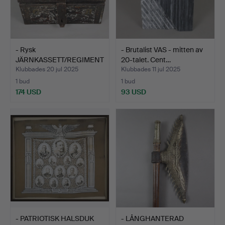
- Rysk
- Brutalist VAS - mitten av
JÄRNKASSETT/REGIMENT
20-talet. Cent…
AL TREASURY - b…
Klubbades 20 jul 2025
Klubbades 11 jul 2025
1 bud
1 bud
174 USD
93 USD
- PATRIOTISK HALSDUK
- LÅNGHANTERAD