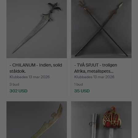
- CHILANUM - Indien, solid
- TVÅ SPJUT - troligen
ståldolk.
Afrika, metallspets…
Klubbades 13 mar 2026
Klubbades 13 mar 2026
3 bud
1 bud
302 USD
35 USD