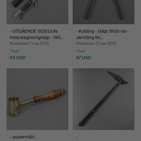
- UTGÅENDE SIDEGUN
- Kultång - tidigt 1800-tal -
med staghorngrepp - 190…
Järntång för…
Klubbades 7 maj 2025
Klubbades 22 apr 2025
1 bud
1 bud
93 USD
47 USD
- pulvermått.
-