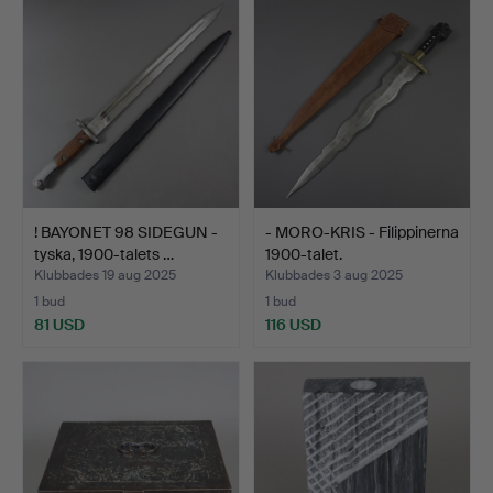
! BAYONET 98 SIDEGUN -
- MORO-KRIS - Filippinerna
tyska, 1900-talets …
1900-talet.
Klubbades 19 aug 2025
Klubbades 3 aug 2025
1 bud
1 bud
81 USD
116 USD