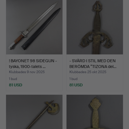
! BAYONET 98 SIDEGUN -
- SVÄRD I STIL MED DEN
tyska, 1900-talets …
BERÖMDA ”TIZONA del…
Klubbades 9 nov 2025
Klubbades 25 okt 2025
1 bud
1 bud
81 USD
81 USD