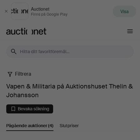
Auctionet
Visa
Stäng
Finns på Google Play
Auctionet.com
Filtrera
Vapen
Vapen & Militaria på Auktionshuset Thelin &
&
Johansson
Militaria
Bevaka sökning
på
Pågående auktioner
(4)
Slutpriser
Auktionshuset