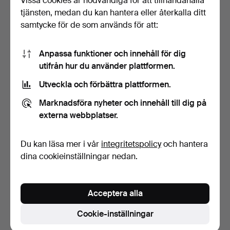
Vissa cookies är nödvändiga för att tillhandahålla
tjänsten, medan du kan hantera eller återkalla ditt
samtycke för de som används för att:
Anpassa funktioner och innehåll för dig
utifrån hur du använder plattformen.
Utveckla och förbättra plattformen.
SAMEKNIV, hornarbete.
LUFTGEVÄR, modell Jj-22,
Marknadsföra nyheter och innehåll till dig på
USSR, 1900-tal.
4 dagar
6 dagar
externa webbplatser.
Värdering
Värdering
53 USD
53 USD
Du kan läsa mer i vår
integritetspolicy
och hantera
dina cookieinställningar nedan.
Bevaka sökning
Du kan också söka i
vårt arkiv med avslutade auktioner
.
Acceptera alla
Cookie-inställningar