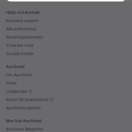
Sidfotsnavigation
Hjälp och kontakt
Kontakta support
Alla auktionshus
Betalningsalternativ
Vi skickar med
Sociala medier
Auctionet
Om Auctionet
Press
Lediga jobb
Anslut ditt auktionshus
Auctionets garanti
Mer från Auctionet
Auctionet Magazine