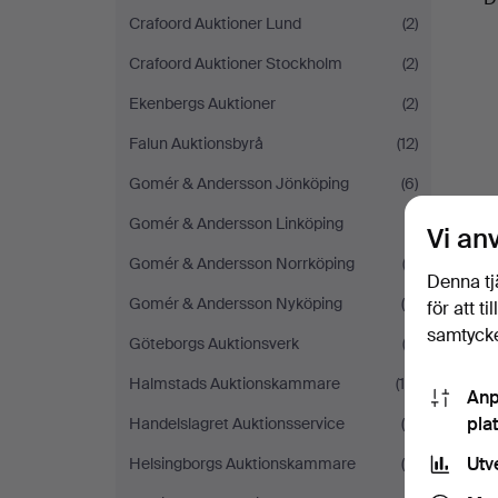
Crafoord Auktioner Lund
(2)
Crafoord Auktioner Stockholm
(2)
Ekenbergs Auktioner
(2)
Falun Auktionsbyrå
(12)
Gomér & Andersson Jönköping
(6)
Gomér & Andersson Linköping
(1)
Vi an
Gomér & Andersson Norrköping
(3)
Denna tj
Gomér & Andersson Nyköping
(5)
för att t
samtycke
Göteborgs Auktionsverk
(2)
Halmstads Auktionskammare
(10)
Anp
pla
Handelslagret Auktionsservice
(5)
Utv
Helsingborgs Auktionskammare
(5)