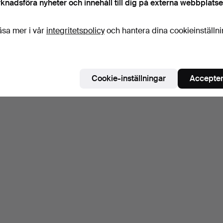
knadsföra nyheter och innehåll till dig på externa webbplatse
äsa mer i vår
integritetspolicy
och hantera dina cookieinställn
Cookie-inställningar
Accepter