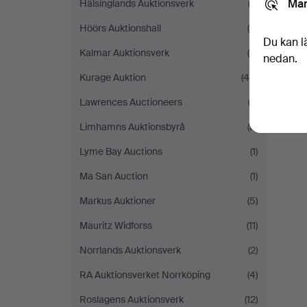
Mar
Hälsinglands Auktionsverk
(3)
Höörs Auktionshall
(4)
Du kan l
Kalmar Auktionsverk
(8)
nedan.
Kurage Auktion
(46)
Lawrences Auctioneers
(3)
Limhamns Auktionsbyrå
(5)
Lyme Bay Auctions
(1)
Ma San Auction
(1)
Markus Auktioner
(5)
Mauritz Widforss
(11)
Norrlands Auktionsverk
(2)
RA Auktionsverket Norrköping
(4)
Roslagens Auktionsverk
(12)