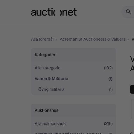
Auctionet.com
Alla föremål
/
Acreman St Auctioneers & Valuers
/
V
Vapen
Kategorier
V
&
A
Alla kategorier
(192)
Vapen & Militaria
(1)
Militaria
Övrig militaria
(1)
på
Acreman
Auktionshus
St
Alla auktionshus
(316)