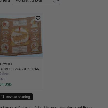
ortera
uktioner
TRYCKT
BOMULLSNÄSDUK FRÅN
FÖRSTA VÄRLDSKRI…
5 dagar
1 bud
34 USD
Bevaka sökning
u kan också söka i
vårt arkiv med avslutade auktioner
.