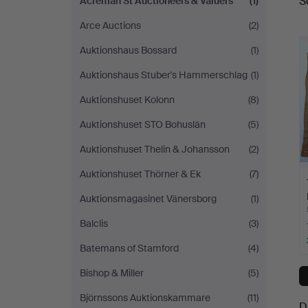
S
Acreman St Auctioneers & Valuers
(1)
a
Auctioneers
Arce Auctions
(2)
&
Auktionshaus Bossard
(1)
Valuers
Auktionshaus Stuber's Hammerschlag
(1)
Auktionshuset Kolonn
(8)
Auktionshuset STO Bohuslän
(5)
Auktionshuset Thelin & Johansson
(2)
Auktionshuset Thörner & Ek
(7)
Auktionsmagasinet Vänersborg
(1)
Balclis
(3)
Batemans of Stamford
(4)
Bishop & Miller
(5)
Björnssons Auktionskammare
(11)
D