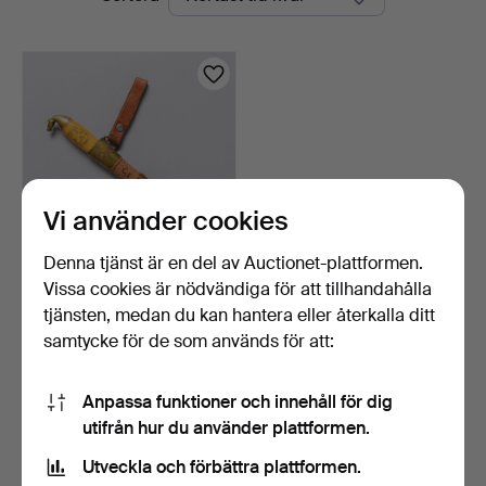
auktioner
Auktioner
Vi använder cookies
Denna tjänst är en del av Auctionet-plattformen.
Vissa cookies är nödvändiga för att tillhandahålla
KUSTAA LAMMI. Finsk kniv,
Kauhava.
tjänsten, medan du kan hantera eller återkalla ditt
9 tim 45 min
samtycke för de som används för att:
1 bud
32 USD
Anpassa funktioner och innehåll för dig
utifrån hur du använder plattformen.
Bevaka sökning
Utveckla och förbättra plattformen.
Du kan också söka i
vårt arkiv med avslutade auktioner
.