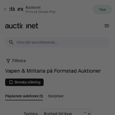
Auctionet
Visa
Stäng
Finns på Google Play
Auctionet.com
Filtrera
Vapen
Vapen & Militaria på Formstad Auktioner
&
Bevaka sökning
Militaria
Pågående auktioner
(1)
Slutpriser
på
Formstad
Pågående
Sortera