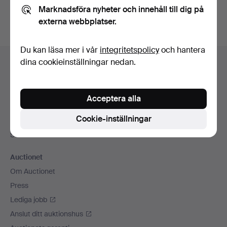
Marknadsföra nyheter och innehåll till dig på
externa webbplatser.
Du kan läsa mer i vår
integritetspolicy
och hantera
Sidfotsnavigation
dina cookieinställningar nedan.
Hjälp och kontakt
Kontakta support
Alla auktionshus
Acceptera alla
Betalningsalternativ
Cookie-inställningar
Vi skickar med
Sociala medier
Auctionet
Om Auctionet
Press
Lediga jobb
Anslut ditt auktionshus