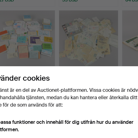
FRIMÄRKSHÄFTEN
POSRFRISKA
FILATE
vänder cookies
Sverige.
FRIMÄRKEN.
Klubbades 23 maj 2026
Klubbades 23 maj 2026
Klubba
änst är en del av Auctionet-plattformen. Vissa cookies är nöd
10 bud
3 bud
6 bud
illhandahålla tjänsten, medan du kan hantera eller återkalla ditt
69 USD
43 USD
48 U
 för de som används för att:
assa funktioner och innehåll för dig utifrån hur du använder
ttformen.