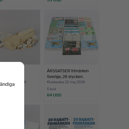
LI.
ÅRSSATSER frimärken
Sverige, 28 stycken.
des 23 maj 2026
Klubbades 22 maj 2026
vändiga
5 bud
SD
64 USD