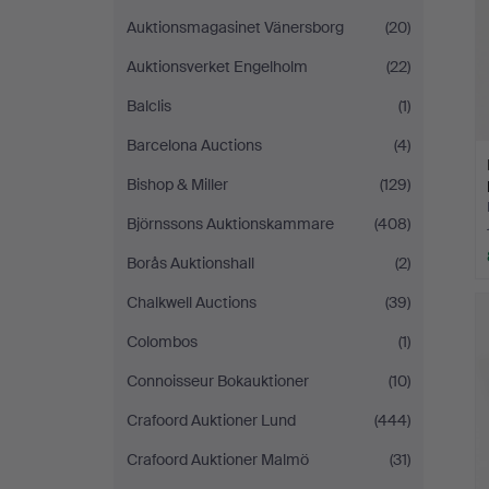
Auktionsmagasinet Vänersborg
(20)
Auktionsverket Engelholm
(22)
Balclis
(1)
Barcelona Auctions
(4)
Bishop & Miller
(129)
Björnssons Auktionskammare
(408)
Borås Auktionshall
(2)
Chalkwell Auctions
(39)
Colombos
(1)
Connoisseur Bokauktioner
(10)
Crafoord Auktioner Lund
(444)
Crafoord Auktioner Malmö
(31)