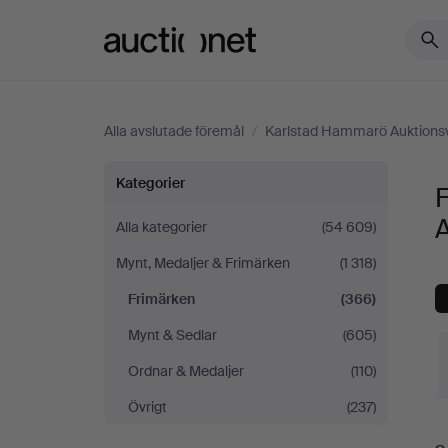
Auctionet.com
Alla avslutade föremål
/
Karlstad Hammarö Auktions
Frimärken
Kategorier
på
Alla kategorier
(54 609)
Mynt, Medaljer & Frimärken
(1 318)
Karlstad
Frimärken
(366)
Hammarö
Mynt & Sedlar
(605)
Auktionsverk
Ordnar & Medaljer
(110)
Övrigt
(237)
S