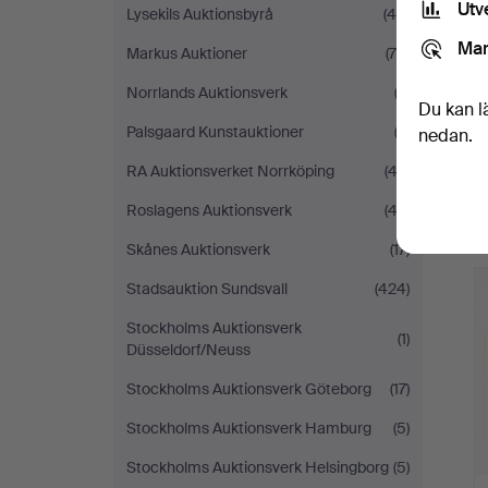
Utv
Lysekils Auktionsbyrå
(45)
Mar
Markus Auktioner
(70)
Norrlands Auktionsverk
(3)
Du kan l
Palsgaard Kunstauktioner
(3)
nedan.
RA Auktionsverket Norrköping
(43)
Roslagens Auktionsverk
(42)
Skånes Auktionsverk
(17)
Stadsauktion Sundsvall
(424)
Stockholms Auktionsverk
(1)
Düsseldorf/Neuss
Stockholms Auktionsverk Göteborg
(17)
Stockholms Auktionsverk Hamburg
(5)
Stockholms Auktionsverk Helsingborg
(5)