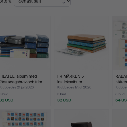
ortera
FILATELI album med
FRIMÄRKEN 5
RABA
förstadagsbrev och frim…
insticksalbum.
häften
Klubbades 21 jul 2026
Klubbades 17 jul 2026
Klubbad
3 bud
3 bud
8 bud
32 USD
32 USD
64 U