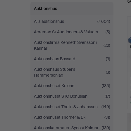
S
Auktionshus
Alla auktionshus
(7 604)
Acreman St Auctioneers & Valuers
(5)
Auktionsfirma Kenneth Svensson i
(22)
Kalmar
Auktionshaus Bossard
(3)
Auktionshaus Stuber's
(3)
Hammerschlag
Auktionshuset Kolonn
(135)
Auktionshuset STO Bohuslän
(17)
Auktionshuset Thelin & Johansson
(149)
Auktionshuset Thörner & Ek
(31)
Auktionskammaren Sydost Kalmar
(139)