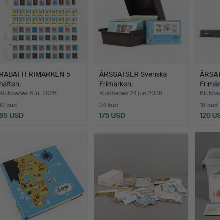
RABATTFRIMÄRKEN 5
ÅRSSATSER Svenska
ÅRSAT
häften.
Frimärken.
Frimär
styck
Klubbades 6 jul 2026
Klubbades 24 jun 2026
Klubba
10 bud
24 bud
18 bud
85 USD
175 USD
120 U