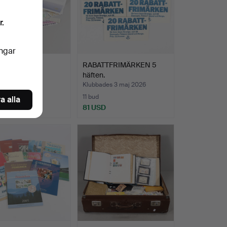
r.
ingar
LI.
RABATTFRIMÄRKEN 5
häften.
des 5 maj 2026
Klubbades 3 maj 2026
11 bud
a alla
D
81 USD