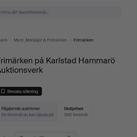
verk
/
Mynt, Medaljer & Frimärken
/
Frimärken
Frimärken på Karlstad Hammarö
Auktionsverk
Bevaka sökning
Pågående auktioner
Slutpriser
Se föremål du kan bjuda på
366 föremål
lutpriser