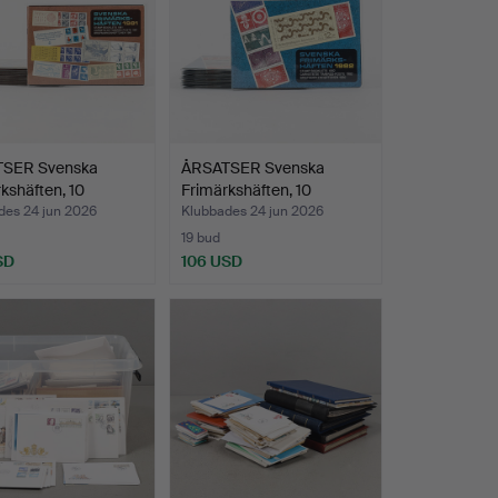
SER Svenska
ÅRSATSER Svenska
kshäften, 10
Frimärkshäften, 10
e…
stycke…
des 24 jun 2026
Klubbades 24 jun 2026
19 bud
SD
106 USD