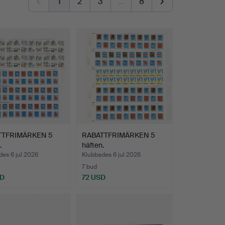
1
2
3
…
8
TTFRIMÄRKEN 5
RABATTFRIMÄRKEN 5
.
häften.
es 6 jul 2026
Klubbades 6 jul 2026
7 bud
SD
72 USD