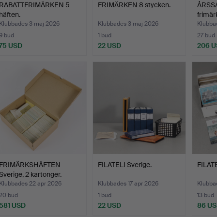
RABATTFRIMÄRKEN 5
FRIMÄRKEN 8 stycken.
ÅRSSA
häften.
frimär
Klubbades 3 maj 2026
Klubbades 3 maj 2026
Klubba
9 bud
1 bud
27 bud
75 USD
22 USD
206 
FRIMÄRKSHÄFTEN
FILATELI Sverige.
FILATE
Sverige, 2 kartonger.
Klubbades 22 apr 2026
Klubbades 17 apr 2026
Klubba
20 bud
1 bud
13 bud
581 USD
22 USD
86 U