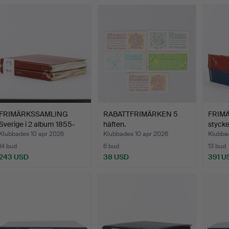
FRIMÄRKSSAMLING
RABATTFRIMÄRKEN 5
FRIM
Sverige i 2 album 1855-
häften.
stycke
198…
Klubbades 10 apr 2026
Klubbades 10 apr 2026
Klubba
14 bud
6 bud
13 bud
243 USD
38 USD
391 U