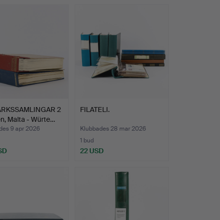
ÄRKSSAMLINGAR 2
FILATELI.
n, Malta - Würte…
des 9 apr 2026
Klubbades 28 mar 2026
1 bud
SD
22 USD