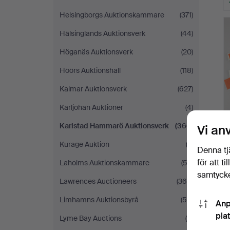
Helsingborgs Auktionskammare
(371)
Hälsinglands Auktionsverk
(44)
Höganäs Auktionsverk
(20)
Höörs Auktionshall
(118)
Kalmar Auktionsverk
(627)
Karljohan Auktioner
(4)
Karlstad Hammarö Auktionsverk
(366)
Vi an
Kurage Auktion
(2)
Denna tj
för att t
Laholms Auktionskammare
(53)
samtycke
Lawrences Auctioneers
(365)
Limhamns Auktionsbyrå
(59)
Anp
pla
Lyme Bay Auctions
(6)