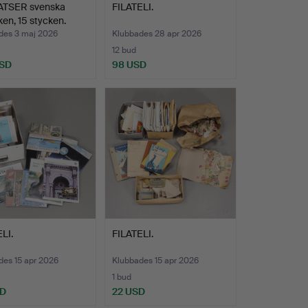
TSER svenska
FILATELI.
ken, 15 stycken.
des 3 maj 2026
Klubbades 28 apr 2026
12 bud
USD
98 USD
LI.
FILATELI.
des 15 apr 2026
Klubbades 15 apr 2026
1 bud
SD
22 USD