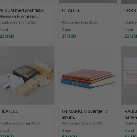
ALBUM med postfriska
FILATELI.
FÖRS
Svenska Frimärken.
Klubbades 9 jun 2026
Klubbades 1 jun 2026
Klubba
1 bud
2 bud
1 bud
22 USD
27 USD
22 US
FILATELI.
FRIMÄRKEN Sverige i 3
RABA
album.
häften
Klubbades 26 maj 2026
Klubbades 26 maj 2026
Klubba
2 bud
3 bud
9 bud
27 USD
53 USD
64 U