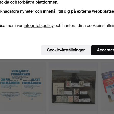
eckla och förbättra plattformen.
knadsföra nyheter och innehåll till dig på externa webbplatse
äsa mer i vår
integritetspolicy
och hantera dina cookieinställn
ÅRSSATSER svenska
FRIMÄRKEN.
FILATE
frimärken 16 stycken.
Klubbades 19 maj 2026
Klubbades 7 maj 2026
Klubba
3 bud
1 bud
2 bud
Cookie-inställningar
Accepter
43 USD
22 USD
27 US