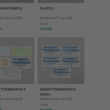
TADAGSBREV.
FILATELI.
des 27 maj 2026
Klubbades 27 maj 2026
5 bud
D
37 USD
TTFRIMÄRKEN 5
RABATTFRIMÄRKEN 5
.
häften.
des 23 maj 2026
Klubbades 23 maj 2026
11 bud
SD
59 USD