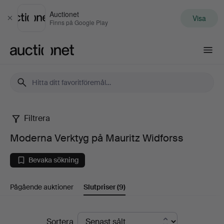
Auctionet
Visa
Stäng
Finns på Google Play
Auctionet.com
Filtrera
Moderna
Moderna Verktyg på Mauritz Widforss
Verktyg
Bevaka sökning
på
Pågående auktioner
Slutpriser
(9)
Mauritz
Widforss
Slutpriser
Sortera