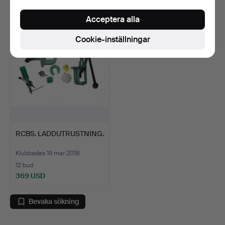
213 USD
48 USD
Acceptera alla
Cookie-inställningar
RCBS. LADDUTRUSTNING.
Klubbades 19 mar 2018
12 bud
369 USD
Bevaka sökning