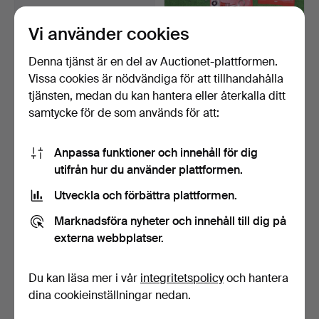
Vi använder cookies
Gjutsats för kulor.
PARTI LADDUTRUSTNING
LEE HAGEL OCH KULA.
Klubbades 17 feb 2020
Klubbades 17 feb 2020
Denna tjänst är en del av Auctionet-plattformen.
23 bud
6 bud
Vissa cookies är nödvändiga för att tillhandahålla
191 USD
137 USD
tjänsten, medan du kan hantera eller återkalla ditt
samtycke för de som används för att:
Anpassa funktioner och innehåll för dig
utifrån hur du använder plattformen.
Utveckla och förbättra plattformen.
Marknadsföra nyheter och innehåll till dig på
externa webbplatser.
PARTI LADDUTRUSTNING
LYMAN.
Du kan läsa mer i vår
integritetspolicy
och hantera
bla. RCBS och LYMAN.
LADDUTRUSTNING.
dina cookieinställningar nedan.
Klubbades 17 feb 2020
Klubbades 16 apr 2018
5 bud
5 bud