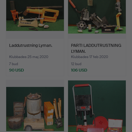
Laddutrustning Lyman.
PARTI LADDUTRUSTNING
LYMAN.
Klubbades 25 maj 2020
Klubbades 17 feb 2020
7 bud
12 bud
90 USD
106 USD