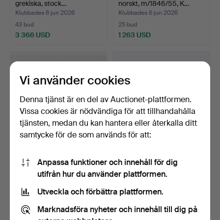
grekiska, stock…
norskt, m/1846/55, K…
Klubbades 6 jun 2026
Klubbades 6 jun 2026
43 bud
25 bud
3 366 USD
1 263 USD
Utvalt
föremål
Vi använder cookies
Denna tjänst är en del av Auctionet-plattformen.
Vissa cookies är nödvändiga för att tillhandahålla
tjänsten, medan du kan hantera eller återkalla ditt
samtycke för de som används för att:
Patronkök, amerikanskt,
Slaglåsrevolver,
Anpassa funktioner och innehåll för dig
National Guard, Fr…
amerikansk, Whitney Navy
utifrån hur du använder plattformen.
…
Klubbades 6 jun 2026
Klubbades 6 jun 2026
1 bud
20 bud
Utveckla och förbättra plattformen.
127 USD
1 418 USD
Marknadsföra nyheter och innehåll till dig på