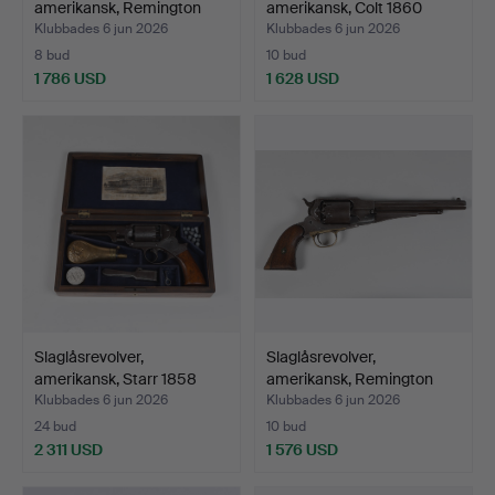
amerikansk, Remington
amerikansk, Colt 1860
New…
Arm…
Klubbades 6 jun 2026
Klubbades 6 jun 2026
8 bud
10 bud
1 786 USD
1 628 USD
Slaglåsrevolver,
Slaglåsrevolver,
amerikansk, Starr 1858
amerikansk, Remington
Do…
New…
Klubbades 6 jun 2026
Klubbades 6 jun 2026
24 bud
10 bud
2 311 USD
1 576 USD