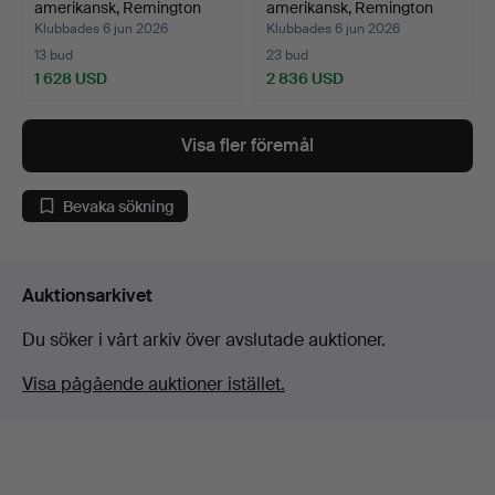
amerikansk, Remington
amerikansk, Remington
New…
New…
Klubbades 6 jun 2026
Klubbades 6 jun 2026
13 bud
23 bud
1 628 USD
2 836 USD
Visa fler föremål
Bevaka sökning
Auktionsarkivet
Du söker i vårt arkiv över avslutade auktioner.
Visa pågående auktioner istället.