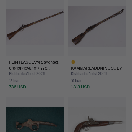
FLINTLÅSGEVÄR, svenskt,
dragongevär m/1778…
KAMMARLADDNINGSGEV
ÄR, svenskt, m/1851 för …
Klubbades 15 jul 2026
Klubbades 15 jul 2026
12 bud
19 bud
736 USD
1 313 USD
Utvalt
föremål