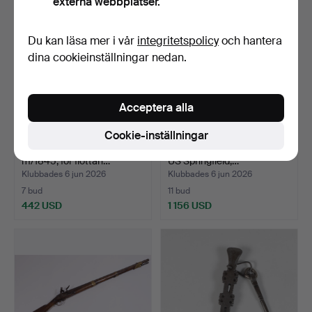
externa webbplatser.
Du kan läsa mer i vår
integritetspolicy
och hantera
dina cookieinställningar nedan.
Acceptera alla
Cookie-inställningar
Slaglåsgevär, svenskt,
Slaglåsgevär, amerikanskt,
m/1845, för flottan…
US Springfield,…
Klubbades 6 jun 2026
Klubbades 6 jun 2026
7 bud
11 bud
442 USD
1 156 USD