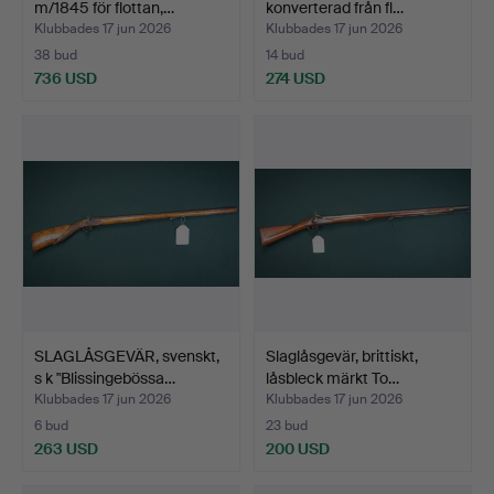
m/1845 för flottan,…
konverterad från fl…
Klubbades 17 jun 2026
Klubbades 17 jun 2026
38 bud
14 bud
736 USD
274 USD
SLAGLÅSGEVÄR, svenskt,
Slaglåsgevär, brittiskt,
s k "Blissingebössa…
låsbleck märkt To…
Klubbades 17 jun 2026
Klubbades 17 jun 2026
6 bud
23 bud
263 USD
200 USD