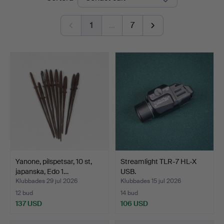
1
…
7
Yanone, pilspetsar, 10 st,
Streamlight TLR-7 HL-X
japanska, Edo 1…
USB.
Klubbades 29 jul 2026
Klubbades 15 jul 2026
12 bud
14 bud
137 USD
106 USD