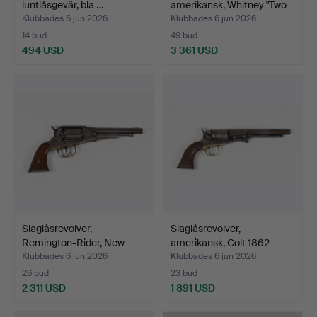
luntlåsgevär, bla …
amerikansk, Whitney "Two
…
Klubbades 6 jun 2026
Klubbades 6 jun 2026
14 bud
49 bud
494 USD
3 361 USD
Slaglåsrevolver,
Slaglåsrevolver,
Remington-Rider, New
amerikansk, Colt 1862
Mode…
Poc…
Klubbades 6 jun 2026
Klubbades 6 jun 2026
26 bud
23 bud
2 311 USD
1 891 USD