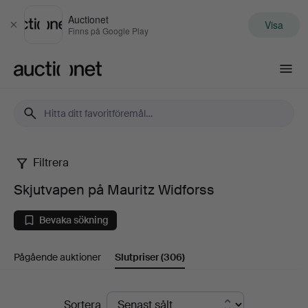
Auctionet
Visa
Stäng
Finns på Google Play
Auctionet.com
Filtrera
Skjutvapen
Skjutvapen på Mauritz Widforss
på
Bevaka sökning
Mauritz
Pågående auktioner
Slutpriser
(306)
Widforss
Slutpriser
Sortera