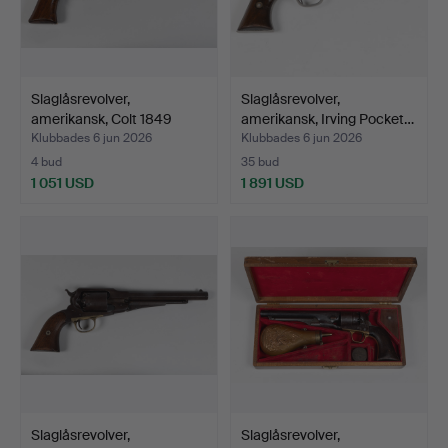
Slaglåsrevolver,
Slaglåsrevolver,
amerikansk, Colt 1849
amerikansk, Irving Pocket…
Poc…
Klubbades 6 jun 2026
Klubbades 6 jun 2026
4 bud
35 bud
1 051 USD
1 891 USD
Slaglåsrevolver,
Slaglåsrevolver,