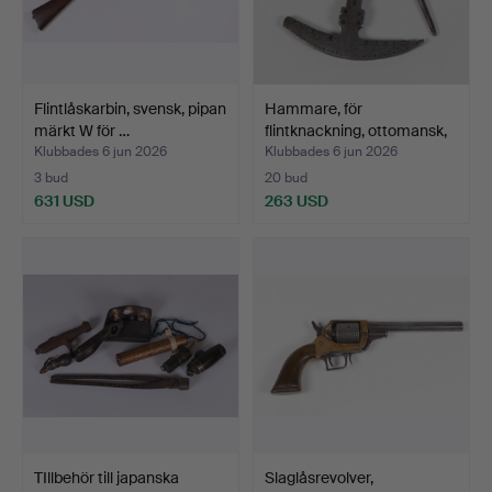
Flintlåskarbin, svensk, pipan
Hammare, för
märkt W för …
flintknackning, ottomansk,
17…
Klubbades 6 jun 2026
Klubbades 6 jun 2026
3 bud
20 bud
631 USD
263 USD
TIllbehör till japanska
Slaglåsrevolver,