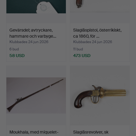
Gevärsdel; avtryckare,
Slaglåspistol, österrikiskt,
hammare och varbyge…
ca 1860, för …
Klubbades 24 jun 2026
Klubbades 24 jun 2026
6 bud
11 bud
58 USD
473 USD
Moukhala, med miquelet-
Slaglåsrevolver, sk