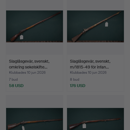
Slaglåsgevär, svenskt,
Slaglåsgevär, svenskt,
omkring sekelskifte…
m/1815-49 för infan…
Klubbades 10 jun 2026
Klubbades 10 jun 2026
7 bud
8 bud
58 USD
176 USD