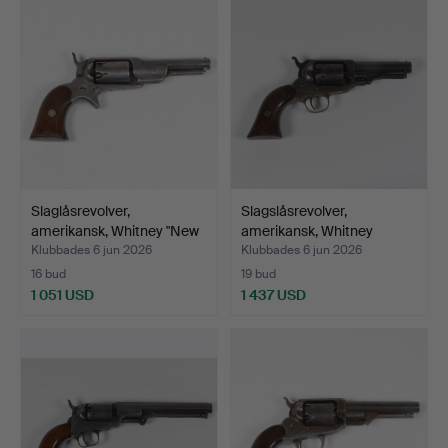
Slaglåsrevolver,
Slagslåsrevolver,
amerikansk, Whitney "New
amerikansk, Whitney
…
Pock…
Klubbades 6 jun 2026
Klubbades 6 jun 2026
16 bud
19 bud
1 051 USD
1 437 USD