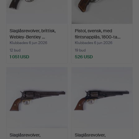
Slaglåsrevolver, brittisk,
Pistol, svensk, med
Webley-Bentley …
flintsnapplås, 1800-ta…
Klubbades 6 jun 2026
Klubbades 6 jun 2026
12 bud
19 bud
1 051 USD
526 USD
Slaglåsrevolver,
Slaglåsrevolver,