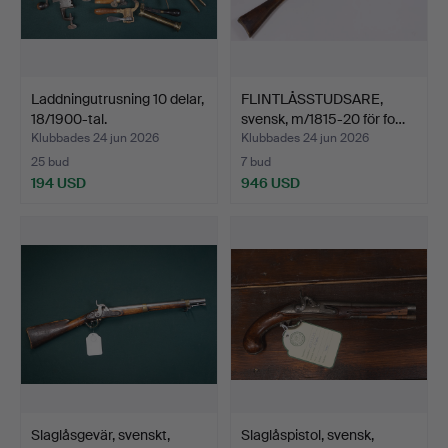
Laddningutrusning 10 delar,
FLINTLÅSSTUDSARE,
18/1900-tal.
svensk, m/1815-20 för fo…
Klubbades 24 jun 2026
Klubbades 24 jun 2026
25 bud
7 bud
194 USD
946 USD
Slaglåsgevär, svenskt,
Slaglåspistol, svensk,