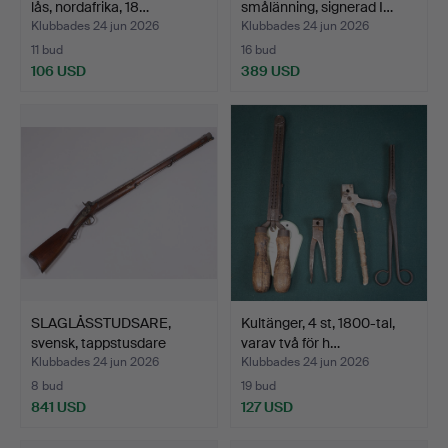
lås, nordafrika, 18…
smålänning, signerad I…
Klubbades 24 jun 2026
Klubbades 24 jun 2026
11 bud
16 bud
106 USD
389 USD
SLAGLÅSSTUDSARE,
Kultänger, 4 st, 1800-tal,
svensk, tappstusdare
varav två för h…
m/18…
Klubbades 24 jun 2026
Klubbades 24 jun 2026
8 bud
19 bud
841 USD
127 USD