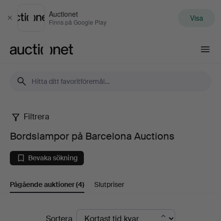
Auctionet
Visa
Stäng
Finns på Google Play
Auctionet.com
Filtrera
Bordslampor
Bordslampor på Barcelona Auctions
på
Bevaka sökning
Barcelona
Pågående auktioner
(4)
Slutpriser
Auctions
Pågående
Sortera