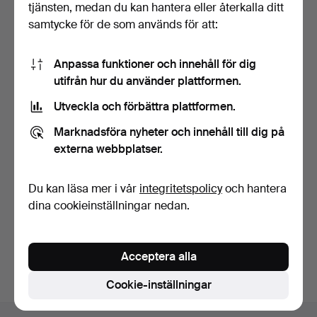
tjänsten, medan du kan hantera eller återkalla ditt
samtycke för de som används för att:
Anpassa funktioner och innehåll för dig
utifrån hur du använder plattformen.
Utveckla och förbättra plattformen.
ARMANI HOME. Par
Par av svarta lampor med
bordslampor.
fot i harts.
Marknadsföra nyheter och innehåll till dig på
5 dagar
5 dagar
externa webbplatser.
Värdering
Värdering
173 USD
70 USD
Du kan läsa mer i vår
integritetspolicy
och hantera
dina cookieinställningar nedan.
Bevaka sökning
Du kan också söka i
vårt arkiv med avslutade auktioner
.
Acceptera alla
Cookie-inställningar
Sidfotsnavigation