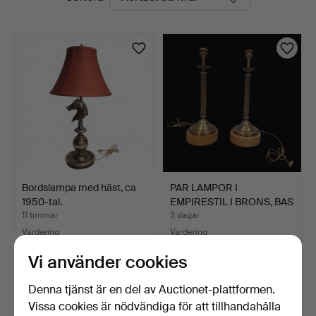
auktioner
Bordslampa med häst, ca
PAR LAMPOR I
1950-tal.
EMPIRESTIL I BRONS, BAS
I TRÄ.
11 timmar
3 dagar
Värdering
Värdering
81 USD
116 USD
Vi använder cookies
Denna tjänst är en del av Auctionet-plattformen.
Vissa cookies är nödvändiga för att tillhandahålla