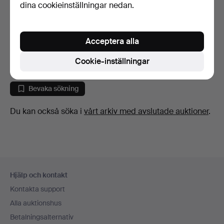
dina cookieinställningar nedan.
PAR VÄGGLAMPOR I ART
DÉCO-STIL, TVÅLJUS.
Acceptera alla
6 dagar
Värdering
Cookie-inställningar
41 USD
Bevaka sökning
Du kan också söka i
vårt arkiv med avslutade auktioner
.
Sidfotsnavigation
Hjälp och kontakt
Kontakta support
Alla auktionshus
Betalningsalternativ