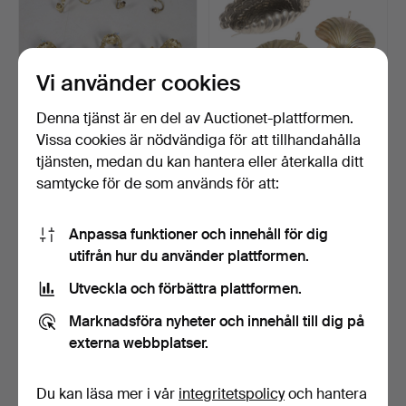
Vi använder cookies
Denna tjänst är en del av Auctionet-plattformen.
Vissa cookies är nödvändiga för att tillhandahålla
EN GRUPP OM SEX
TRE VÄGGLAMPOR I
VÄGGLAMPOR I
KROM, SNÄCKFORMADE,
tjänsten, medan du kan hantera eller återkalla ditt
LACKERAD MÄSS…
CA 19…
4 dagar
6 dagar
samtycke för de som används för att:
Värdering
Värdering
68 USD
81 USD
Anpassa funktioner och innehåll för dig
Utvalt
utifrån hur du använder plattformen.
föremål
Utveckla och förbättra plattformen.
Marknadsföra nyheter och innehåll till dig på
externa webbplatser.
Du kan läsa mer i vår
integritetspolicy
och hantera