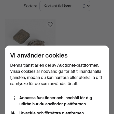
Pågående
Sortera
Auktionsverk
auktioner
Helsingborg
Vi använder cookies
Denna tjänst är en del av Auctionet-plattformen.
Vissa cookies är nödvändiga för att tillhandahålla
SIGILL vändbart med
tjänsten, medan du kan hantera eller återkalla ditt
SIGILLAV, monogram PO …
samtycke för de som används för att:
9 dagar
2 bud
38 USD
Anpassa funktioner och innehåll för dig
utifrån hur du använder plattformen.
Utvalt
föremål
Bevaka sökning
Utveckla och förbättra plattformen.