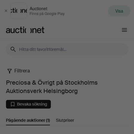
Auctionet
Visa
Stäng
Finns på Google Play
Auctionet.com
Filtrera
Preciosa
Preciosa & Övrigt på Stockholms
&
Auktionsverk Helsingborg
Övrigt
Bevaka sökning
på
Pågående auktioner
(1)
Slutpriser
Stockholms