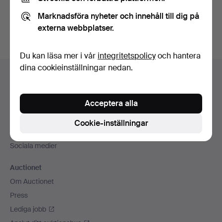
Du kan också söka i
vårt arkiv med avslutade auktioner
.
Marknadsföra nyheter och innehåll till dig på
externa webbplatser.
Du kan läsa mer i vår
integritetspolicy
och hantera
Sidfotsnavigation
dina cookieinställningar nedan.
Hjälp och kontakt
Kontakta support
Acceptera alla
Alla auktionshus
Betalningsalternativ
Cookie-inställningar
Vi skickar med
Sociala medier
Auctionet
Om Auctionet
Press
Lediga jobb