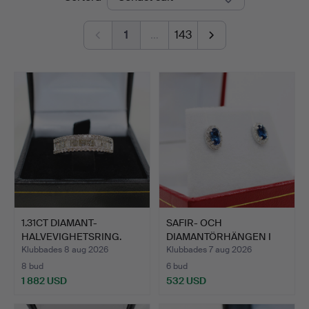
1
…
143
1.31CT DIAMANT-
SAFIR- OCH
HALVEVIGHETSRING.
DIAMANTÖRHÄNGEN I
KLUSTERFATTNI…
Klubbades 8 aug 2026
Klubbades 7 aug 2026
8 bud
6 bud
1 882 USD
532 USD