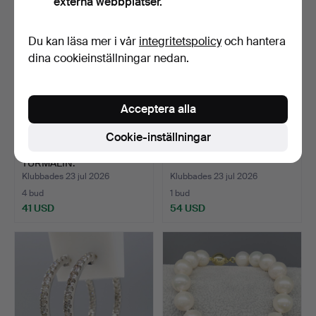
externa webbplatser.
Du kan läsa mer i vår
integritetspolicy
och hantera
dina cookieinställningar nedan.
Acceptera alla
Cookie-inställningar
Örhängen med GRÖN
Örhängen med BLÅ SAFIR.
TURMALIN.
Klubbades 23 jul 2026
Klubbades 23 jul 2026
4 bud
1 bud
41 USD
54 USD