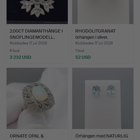
2.00CT DIAMANTHÄNGE I
RHODOLITGRANAT
SNÖFLINGEMODELL.
örhängen i silver.
Klubbades 17 jul 2026
Klubbades 17 jul 2026
6 bud
1 bud
3 232 USD
52 USD
ORNATE OPAL &
Örhängen med NATURLIG