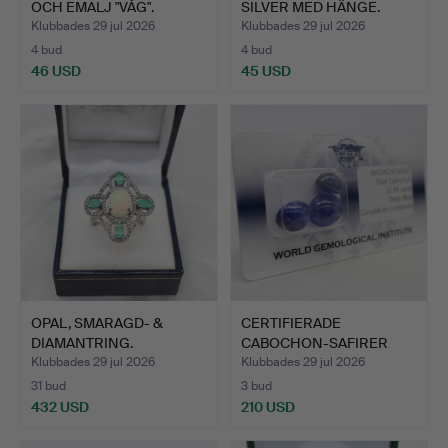
OCH EMALJ "VÅG".
SILVER MED HÄNGE.
Klubbades 29 jul 2026
Klubbades 29 jul 2026
4 bud
4 bud
46 USD
45 USD
OPAL, SMARAGD- &
CERTIFIERADE
DIAMANTRING.
CABOCHON-SAFIRER
21,84 KT.
Klubbades 29 jul 2026
Klubbades 29 jul 2026
31 bud
3 bud
432 USD
210 USD