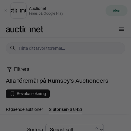
Auctionet
Visa
Stäng
Finns på Google Play
Auctionet.com
Filtrera
Alla
Alla föremål på Rumsey’s Auctioneers
föremål
Bevaka sökning
på
Pågående auktioner
Slutpriser
(6 842)
Rumsey’s
Auctioneers
Slutpriser
Sortera