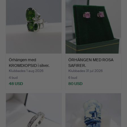
Örhängen med
ÖRHÄNGEN MED ROSA
KROMDIOPSID i silver.
SAFIRER.
Klubbades 1 aug 2026
Klubbades 31 jul 2026
4 bud
6 bud
48 USD
80 USD