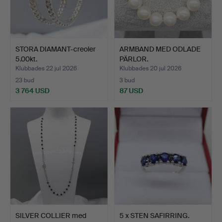
STORA DIAMANT-creoler
ARMBAND MED ODLADE
5.00kt.
PÄRLOR.
Klubbades 22 jul 2026
Klubbades 20 jul 2026
23 bud
3 bud
3 764 USD
87 USD
SILVER COLLIER med
5 x STEN SAFIRRING.