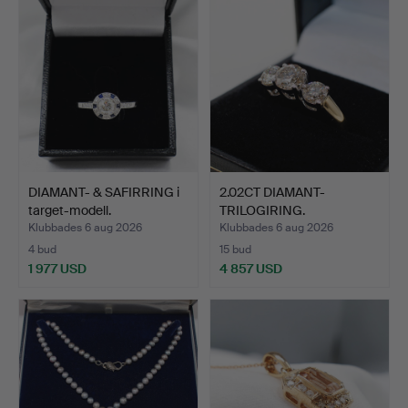
DIAMANT- & SAFIRRING i
2.02CT DIAMANT-
target-modell.
TRILOGIRING.
Klubbades 6 aug 2026
Klubbades 6 aug 2026
4 bud
15 bud
1 977 USD
4 857 USD