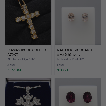
DIAMANTKORS COLLIER
NATURLIG MORGANIT
2,70KT.
silverörhängen.
Klubbades 18 jul 2026
Klubbades 17 jul 2026
3 bud
1 bud
4 177 USD
41 USD