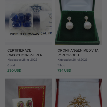
CERTIFIERADE
ÖRONHÄNGEN MED VITA
CABOCHON-SAFIRER
PÄRLOR OCH
25,96 CT.
DIAMANTER.
Klubbades 28 jul 2026
Klubbades 28 jul 2026
6 bud
11 bud
230 USD
734 USD