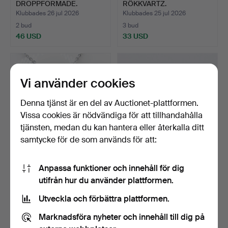
DROPPFORMADE.
RÖKKVARTZ.
Klubbades 26 jul 2026
Klubbades 25 jul 2026
2 bud
3 bud
46 USD
33 USD
Vi använder cookies
Denna tjänst är en del av Auctionet-plattformen.
Vissa cookies är nödvändiga för att tillhandahålla
tjänsten, medan du kan hantera eller återkalla ditt
samtycke för de som används för att:
SILVER & GEMSTONE
AKVAMARIN- OCH
Anpassa funktioner och innehåll för dig
flammcollier.
DIAMANTKLUSTERÖRSTI
utifrån hur du använder plattformen.
CKOR.
Klubbades 24 jul 2026
Klubbades 23 jul 2026
3 bud
20 bud
Utveckla och förbättra plattformen.
38 USD
1 031 USD
Marknadsföra nyheter och innehåll till dig på