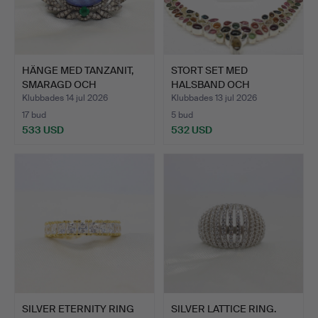
HÄNGE MED TANZANIT,
STORT SET MED
SMARAGD OCH
HALSBAND OCH
DIAMANTER.
ÖRHÄNGEN I TURM…
Klubbades 14 jul 2026
Klubbades 13 jul 2026
17 bud
5 bud
533 USD
532 USD
SILVER ETERNITY RING
SILVER LATTICE RING.